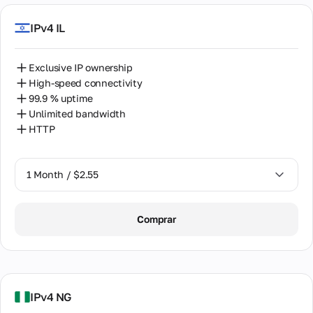
IPv4 IL
Exclusive IP ownership
High-speed connectivity
99.9 % uptime
Unlimited bandwidth
HTTP
1 Month / $2.55
1 Month / $2.55
Comprar
2 Months / $5.12
IPv4 NG