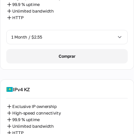
99.9 % uptime
Unlimited bandwidth
HTTP
1 Month / $2.55
1 Month / $2.55
Comprar
2 Months / $5.12
IPv4 KZ
Exclusive IP ownership
High-speed connectivity
99.9 % uptime
Unlimited bandwidth
HTTP