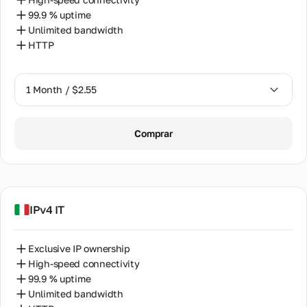
99.9 % uptime
Unlimited bandwidth
HTTP
1 Month / $2.55
1 Month / $2.55
Comprar
2 Months / $5.12
IPv4 IT
Exclusive IP ownership
High-speed connectivity
99.9 % uptime
Unlimited bandwidth