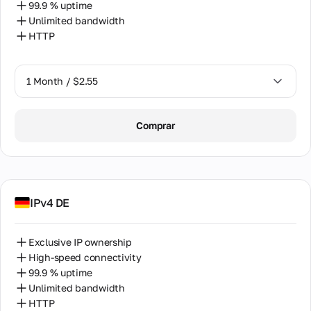
99.9 % uptime
Unlimited bandwidth
HTTP
1 Month / $2.55
1 Month / $2.55
Comprar
2 Months / $5.12
IPv4 DE
Exclusive IP ownership
High-speed connectivity
99.9 % uptime
Unlimited bandwidth
HTTP