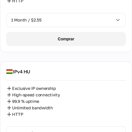
HTTP
1 Month / $2.55
1 Month / $2.55
Comprar
2 Months / $5.12
IPv4 HU
Exclusive IP ownership
High-speed connectivity
99.9 % uptime
Unlimited bandwidth
HTTP