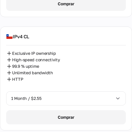
Comprar
2 Months / $5.12
IPv4 CL
Exclusive IP ownership
High-speed connectivity
99.9 % uptime
Unlimited bandwidth
HTTP
1 Month / $2.55
1 Month / $2.55
Comprar
2 Months / $5.12