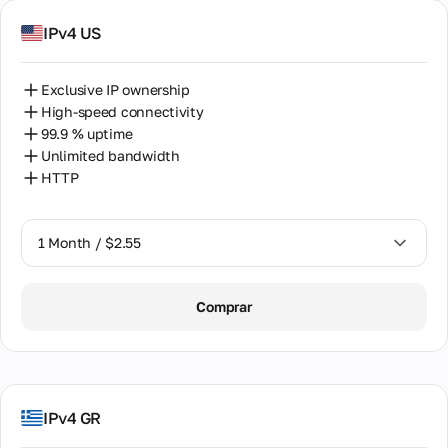
IPv4 US
Perú
Polonia
Exclusive IP ownership
Portugal
High-speed connectivity
99.9 % uptime
República de Chipre
Unlimited bandwidth
HTTP
Rumanía
Serbia
1 Month / $2.55
Singapur
1 Month / $2.55
Sri Lanka
Comprar
2 Months / $5.12
Sudáfrica
Suecia
Suiza
IPv4 GR