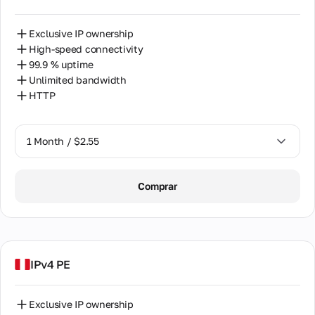
Exclusive IP ownership
High-speed connectivity
99.9 % uptime
Unlimited bandwidth
HTTP
1 Month / $2.55
1 Month / $2.55
Comprar
2 Months / $5.12
IPv4 PE
Exclusive IP ownership