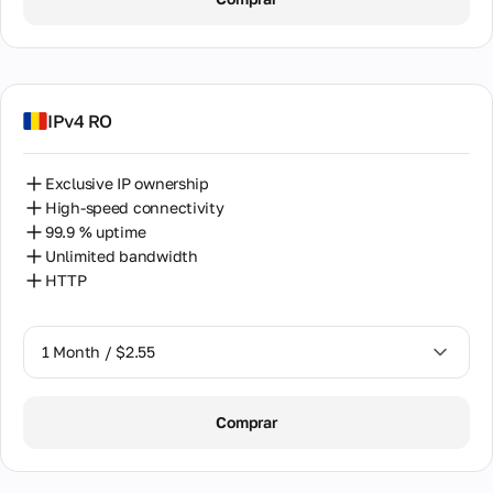
2 Months / $5.12
IPv4 RO
Exclusive IP ownership
High-speed connectivity
99.9 % uptime
Unlimited bandwidth
HTTP
1 Month / $2.55
1 Month / $2.55
Comprar
2 Months / $5.12