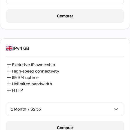
1 Month / $2.55
Comprar
2 Months / $5.12
IPv4 GB
Exclusive IP ownership
High-speed connectivity
99.9 % uptime
Unlimited bandwidth
HTTP
1 Month / $2.55
1 Month / $2.55
Comprar