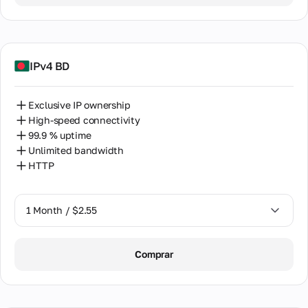
2 Months / $5.12
de
Kenia
Equipos
Letonia
IPv4 BD
Lituania
Malasia
Exclusive IP ownership
High-speed connectivity
Malta
99.9 % uptime
Marruecos
Unlimited bandwidth
HTTP
México
Nigeria
1 Month / $2.55
Noruega
1 Month / $2.55
Nueva Zelanda
Comprar
2 Months / $5.12
Pakistán
Países Bajos