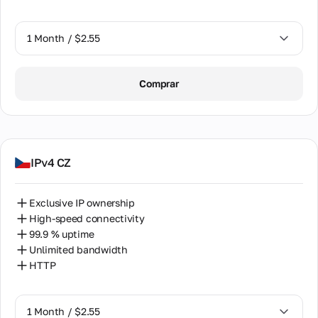
1 Month / $2.55
1 Month / $2.55
Comprar
2 Months / $5.12
IPv4 CZ
Exclusive IP ownership
High-speed connectivity
99.9 % uptime
Unlimited bandwidth
HTTP
1 Month / $2.55