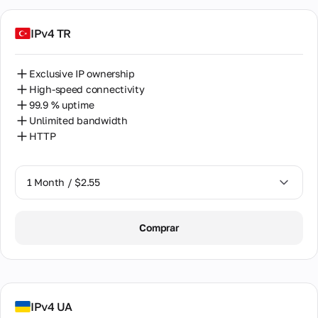
IPv4 TR
Exclusive IP ownership
High-speed connectivity
99.9 % uptime
Unlimited bandwidth
HTTP
1 Month / $2.55
1 Month / $2.55
Comprar
2 Months / $5.12
IPv4 UA