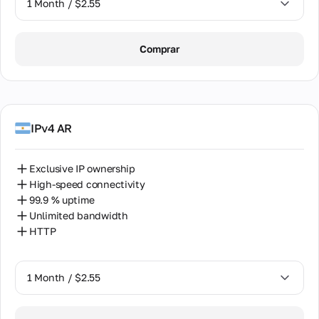
1 Month / $2.55
1 Month / $2.55
Comprar
2 Months / $5.12
IPv4 AR
Exclusive IP ownership
High-speed connectivity
99.9 % uptime
Unlimited bandwidth
HTTP
1 Month / $2.55
1 Month / $2.55