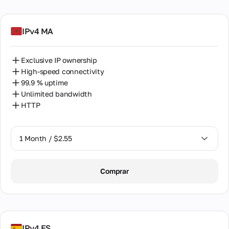
IPv4 MA
Exclusive IP ownership
High-speed connectivity
99.9 % uptime
Unlimited bandwidth
HTTP
1 Month / $2.55
1 Month / $2.55
Comprar
2 Months / $5.12
IPv4 ES