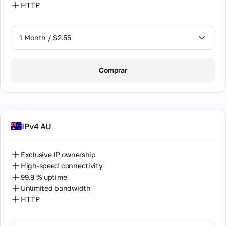
HTTP
1 Month / $2.55
1 Month / $2.55
Comprar
2 Months / $5.12
IPv4 AU
Exclusive IP ownership
High-speed connectivity
99.9 % uptime
Unlimited bandwidth
HTTP