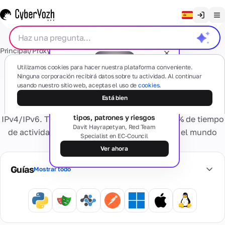
Borrar chat
Principal
/
Proxy
/
Datacenter dedicado
English
Proxies
Utilizamos cookies para hacer nuestra plataforma conveniente.
Русский
Ninguna corporación recibirá datos sobre tu actividad. Al continuar
Proxy de datacenter
usando nuestro sitio web, aceptas el uso de
cookies.
Українська
Seminario web gratuito
Móvil
Está bien
SMS
Proxies de datacenter dedicados de alta velocidad
El lado oscuro de los proxies:
(4G/5G)
Español
tipos, patrones y riesgos
IPv4/IPv6. Tráfico ilimitado, IP estática, 99.99% de tiempo
Basado en
Português
Davit Hayrapetyan, Red Team
dispositivos
de actividad y múltiples ubicaciones en todo el mundo
Specialist en EC-Council
móviles
Números
Tarjetas
desde la aplicación CyberYozh.
reales
繁體中文
residenciales
Ver ahora
¿Alguna pregunta?
Olvídate de los
Tiếng Việt
problemas de
Guías
Mostrar todo
Residencial
activación y
Tarjetas
Servicios
Proveedores
Privado
Bahasa Indonesia
bloqueos
Virtuales
de internet
Dedicado
Tarjetas
reales,
Dispositivo
bancarias
múltiples geo
Números
personal
virtuales
Comprobación
virtuales
Información
4G/5G.
seguras para