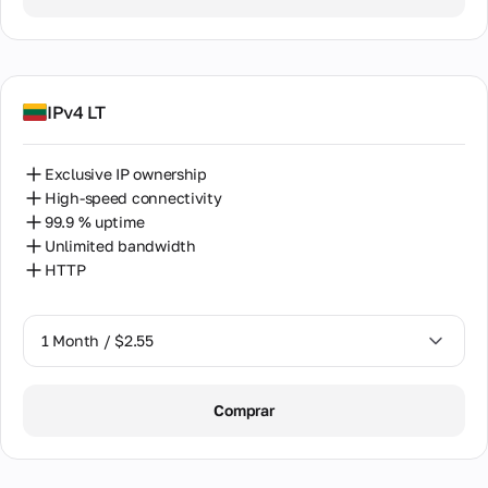
2 Months / $5.12
IPv4 LT
Exclusive IP ownership
High-speed connectivity
99.9 % uptime
Unlimited bandwidth
HTTP
1 Month / $2.55
1 Month / $2.55
Comprar
2 Months / $5.12