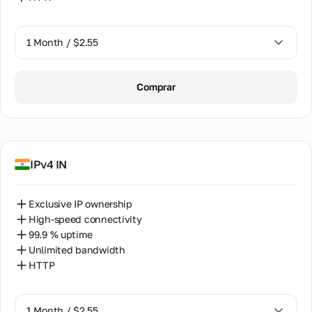
1 Month / $2.55
1 Month / $2.55
Comprar
2 Months / $5.12
IPv4 IN
Exclusive IP ownership
High-speed connectivity
99.9 % uptime
Unlimited bandwidth
HTTP
1 Month / $2.55