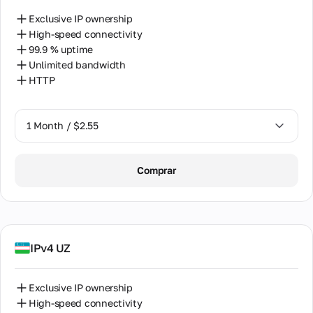
Tailandia
Exclusive IP ownership
Taiwán
High-speed connectivity
99.9 % uptime
Turquía
Unlimited bandwidth
HTTP
Ucrania
Uzbekistán
1 Month / $2.55
Venezuela
1 Month / $2.55
Vietnam
Comprar
2 Months / $5.12
IPv4 UZ
Exclusive IP ownership
High-speed connectivity