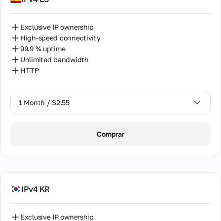
Exclusive IP ownership
High-speed connectivity
99.9 % uptime
Unlimited bandwidth
HTTP
1 Month / $2.55
1 Month / $2.55
Comprar
2 Months / $5.12
IPv4 KR
Exclusive IP ownership