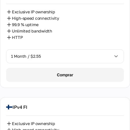
Exclusive IP ownership
High-speed connectivity
99.9 % uptime
Unlimited bandwidth
HTTP
1 Month / $2.55
1 Month / $2.55
Comprar
2 Months / $5.12
IPv4 FI
Exclusive IP ownership
High-speed connectivity