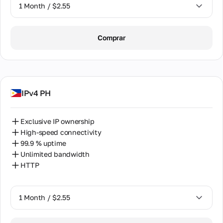
1 Month / $2.55
1 Month / $2.55
Comprar
2 Months / $5.12
IPv4 PH
Exclusive IP ownership
High-speed connectivity
99.9 % uptime
Unlimited bandwidth
HTTP
1 Month / $2.55
1 Month / $2.55