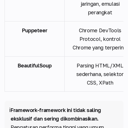
jaringan, emulasi
perangkat
Puppeteer
Chrome DevTools
Protocol, kontrol
Chrome yang terperinci
BeautifulSoup
Parsing HTML/XML
sederhana, selektor
CSS, XPath
ℹ️
Framework-framework ini tidak saling
eksklusif dan sering dikombinasikan.
Pengaturan performa tinggi yang umum