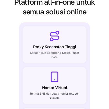
Platform all-in-one untuk
Telegram
penggunaan
pelanggan
bank
Berputar
IP
Tanggapan
Semua
Verifikasi
ditugaskan
semua solusi online
cepat dari
Lebih
informasi
keabsahan
kepada
spesialis
dari
yang
kartu
satu
kami di
100
diperlukan
bank,
pengguna
messenger
juta
tentang
tingkat
untuk
populer.
alamat
metode
risikonya,
seluruh
Dukungan
IP.
pembayaran,
dan
periode
tersedia
Ubah
syarat
indikasi
penggunaan.
dari 08:00
alamat
penggunaan,
potensi
hingga
IP
Proxy Kecepatan Tinggi
dan jaminan
penipuan
Berbagi
22:00
Anda
kualitas
Statis
Seluler, ISP, Berputar & Statis, Pusat
GMT+0
saat
layanan
Data
[tanpa hari
diperlukan,
Proxy
Lebih
kami
libur]
memilih
pusat
banyak
dari
data
tentang
lebih
yang
Testimoni
Skor
Kebijakan
Dukungan
dari
paling
Ulasan
Penipuan
Privasi
WhatsApp
120
terjangkau.
nyata dari
negara.
Satu
Syarat
Chat
klien kami
Nomor Virtual
proxy
langsung
Layanan
tentang
Rencana
digunakan
dengan tim
Terima SMS dan sewa nomor telepon
layanan
Kebijakan
oleh
dukungan
rumah
dan
Cookie
banyak
kami di
kualitas
Pembayaran
pengguna.
WhatsApp.
layanan.