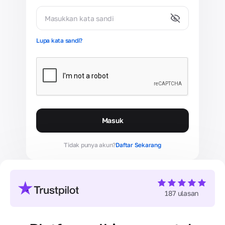
alamat IP
virtual
Kecepatan
online,
Pelajari semua
Sewa
tinggi
iklan, dan
Datacenter
tentang
nomor
dan
langganan
Proxy
alamat IP:
Blog
Didedikasikan
seluler
Bantuan
kemampuan
dengan
berkecepatan
keluhan,
Bahan
Statis
Lupa kata sandi?
yang
untuk
kontrol
tinggi dari
peringkat
yang
kompatibel
mengubah
Satu
pengeluaran
pusat data di
keandalan,
berguna
dengan
IP
alamat
penuh.
seluruh dunia
dan data
Pangkalan
layanan
secara
IP
penting
online
pengetahuan
manual
yang
lainnya
Solusi AI
Kartu
populer.
didedikasikan
Dokumentasi
Lebih
Infrastruktur
saya
Dibagikan
untuk
lengkap untuk
banyak
Didedikasikan
untuk alur
seluruh
semua produk
Pemeriksaan
Satu
tentang
Lebih
kerja AI
Statis
periode
dan layanan
perangkat
nomor
Masuk
proxy
lanjut
sewa.
lebih
kami. Jawaban
untuk
telepon
tentang
Hanya
dari
untuk
banyak
Mitra
Evaluasi
aktivasi
router
2
pertanyaan
Tidak punya akun?
Daftar Sekarang
pengguna,
Katalog
keandalan
Diskon
dan
juta
yang sering
tanpa
proxy
nomor ponsel
dan
modem
alamat
diajukan dan
kemampuan
menggunakan
bonus
Nomor
nyata
IP
petunjuk
untuk
sistem anti-
dari
saya
di
dari
penggunaan.
mengubah
Proxy
penipuan
mitra
120+
pusat
IP
saya
187 ulasan
kami
negara.
data
secara
Dukungan
di
manual.
Cek
di
seluruh
Kasus
Informasi
kartu
Baru
Premium
dunia.