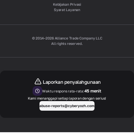
Kebijakan Privasi
Syarat Layanan
© 2014–2026 Alliance Trade Company LLC
All rights reserved.
Laporkan penyalahgunaan
45 menit
Waktu respons rata-rata:
Kami menanggapi setiap laporan dengan serius!
abuse-reports@cyberyozh.com