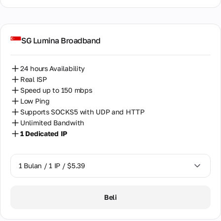
SG Lumina Broadband
24 hours Availability
Real ISP
Speed up to 150 mbps
Low Ping
Supports SOCKS5 with UDP and HTTP
Unlimited Bandwith
1 Dedicated IP
1 Bulan / 1 IP / $5.39
1 Bulan / 1 IP / $5.39
Beli