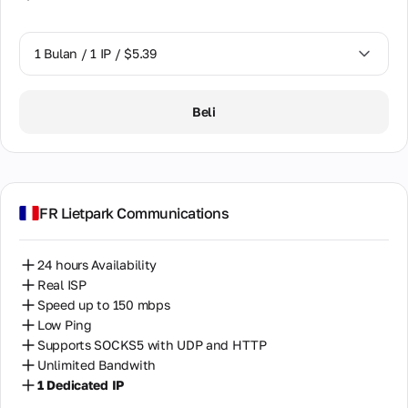
1 Bulan / 1 IP / $5.39
1 Bulan / 1 IP / $5.39
Beli
FR Lietpark Communications
24 hours Availability
Real ISP
Speed up to 150 mbps
Low Ping
Supports SOCKS5 with UDP and HTTP
Unlimited Bandwith
1 Dedicated IP