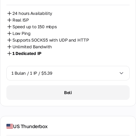
24 hours Availability
Real ISP
Speed up to 150 mbps
Low Ping
Supports SOCKS5 with UDP and HTTP
Unlimited Bandwith
1 Dedicated IP
1 Bulan / 1 IP / $5.39
1 Bulan / 1 IP / $5.39
Beli
US Thunderbox