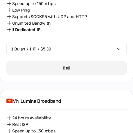
Speed up to 150 mbps
Low Ping
Supports SOCKS5 with UDP and HTTP
Unlimited Bandwith
1 Dedicated IP
1 Bulan / 1 IP / $5.39
1 Bulan / 1 IP / $5.39
Beli
VN Lumina Broadband
24 hours Availability
Real ISP
Speed up to 150 mbps