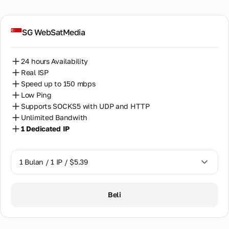
SG WebSatMedia
24 hours Availability
Real ISP
Speed up to 150 mbps
Low Ping
Supports SOCKS5 with UDP and HTTP
Unlimited Bandwith
1 Dedicated IP
1 Bulan / 1 IP / $5.39
1 Bulan / 1 IP / $5.39
Beli