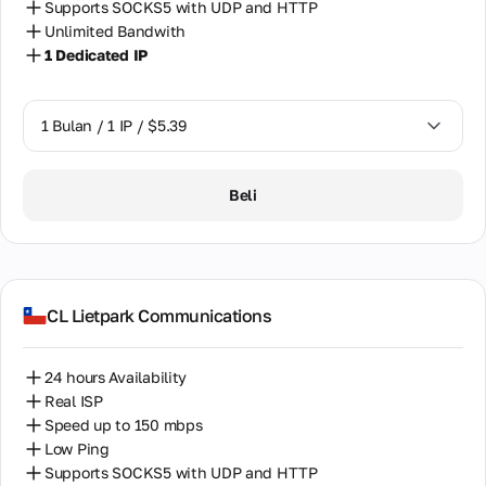
Supports SOCKS5 with UDP and HTTP
Romania
Unlimited Bandwith
Russia
1 Dedicated IP
Saudi Arabia
1 Bulan / 1 IP / $5.39
Serbia
Singapore
1 Bulan / 1 IP / $5.39
Beli
Slovakia
South Africa
South Korea
CL Lietpark Communications
Spain
24 hours Availability
Sri Lanka
Real ISP
Sweden
Speed up to 150 mbps
Low Ping
Switzerland
Supports SOCKS5 with UDP and HTTP