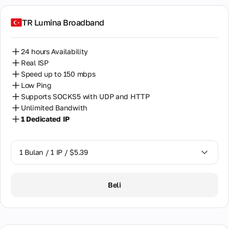
TR Lumina Broadband
24 hours Availability
Real ISP
Speed up to 150 mbps
Low Ping
Supports SOCKS5 with UDP and HTTP
Unlimited Bandwith
1 Dedicated IP
1 Bulan / 1 IP / $5.39
1 Bulan / 1 IP / $5.39
Beli