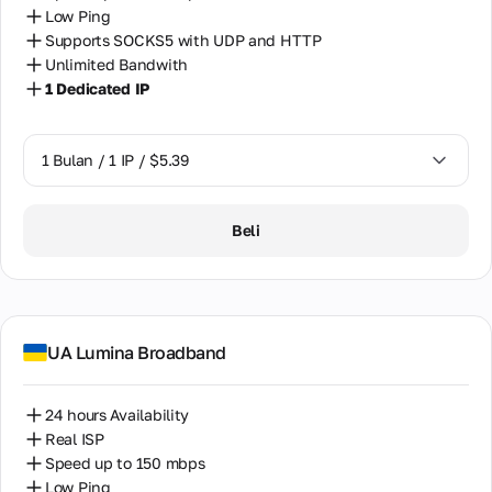
Low Ping
Supports SOCKS5 with UDP and HTTP
Unlimited Bandwith
1 Dedicated IP
1 Bulan / 1 IP / $5.39
1 Bulan / 1 IP / $5.39
Beli
UA Lumina Broadband
24 hours Availability
Real ISP
Speed up to 150 mbps
Low Ping