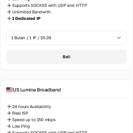
Supports SOCKS5 with UDP and HTTP
Unlimited Bandwith
1 Dedicated IP
1 Bulan / 1 IP / $5.39
1 Bulan / 1 IP / $5.39
Beli
US Lumina Broadband
24 hours Availability
Real ISP
Speed up to 150 mbps
Low Ping
Supports SOCKS5 with UDP and HTTP