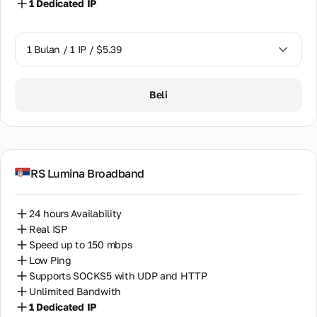
1 Dedicated IP
1 Bulan / 1 IP / $5.39
1 Bulan / 1 IP / $5.39
Beli
RS Lumina Broadband
24 hours Availability
Real ISP
Speed up to 150 mbps
Low Ping
Supports SOCKS5 with UDP and HTTP
Unlimited Bandwith
1 Dedicated IP