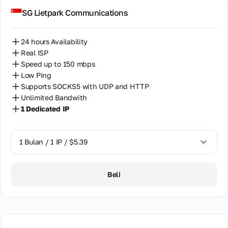
SG Lietpark Communications
24 hours Availability
Real ISP
Speed up to 150 mbps
Low Ping
Supports SOCKS5 with UDP and HTTP
Unlimited Bandwith
1 Dedicated IP
1 Bulan / 1 IP / $5.39
1 Bulan / 1 IP / $5.39
Beli