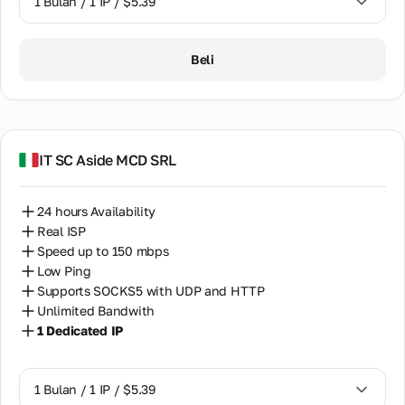
1 Bulan / 1 IP / $5.39
1 Bulan / 1 IP / $5.39
Beli
IT SC Aside MCD SRL
24 hours Availability
Real ISP
Speed up to 150 mbps
Low Ping
Supports SOCKS5 with UDP and HTTP
Unlimited Bandwith
1 Dedicated IP
1 Bulan / 1 IP / $5.39