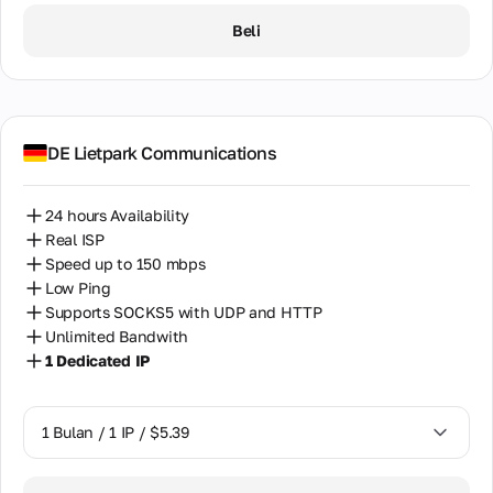
1 Bulan / 1 IP / $5.39
Beli
DE Lietpark Communications
24 hours Availability
Real ISP
Speed up to 150 mbps
Low Ping
Supports SOCKS5 with UDP and HTTP
Unlimited Bandwith
1 Dedicated IP
1 Bulan / 1 IP / $5.39
1 Bulan / 1 IP / $5.39