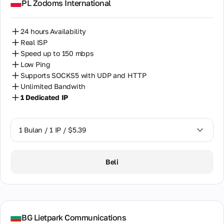
PL Zodoms International
24 hours Availability
Real ISP
Speed up to 150 mbps
Low Ping
Supports SOCKS5 with UDP and HTTP
Unlimited Bandwith
1 Dedicated IP
1 Bulan / 1 IP / $5.39
1 Bulan / 1 IP / $5.39
Beli
BG Lietpark Communications