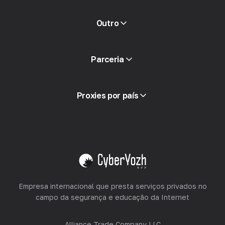
Outro
ACI Acesso
Parceria
Integração
Glossário
Ver tudo
Programa de parceria
Proxies por país
Revendendo
Hospedagem de Equipamentos
Ver tudo
Empresa internacional que presta serviços privados no
campo da segurança e educação da Internet
Alliance Trade Company LLC