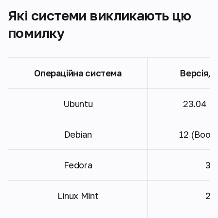
Які системи викликають цю
помилку
Операційна система
Версія, 
Ubuntu
23.04 (L
Debian
12 (Bookw
Fedora
38 
Linux Mint
22 