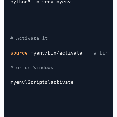
python3 -m venv myenv

# Activate it
source
 myenv/bin/activate    
# Linux/
# or on Windows:
myenv\Scripts\activate
