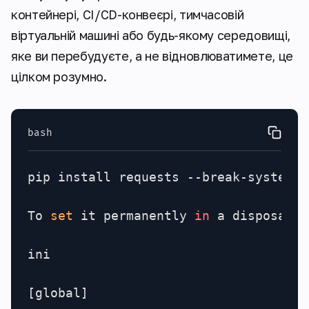
контейнері, CI/CD-конвеєрі, тимчасовій
віртуальній машині або будь-якому середовищі,
яке ви перебудуєте, а не відновлюватимете, це
цілком розумно.
bash
pip install requests --break-system-p
To 
set
 it permanently 
in
 a disposable
ini

[global]
