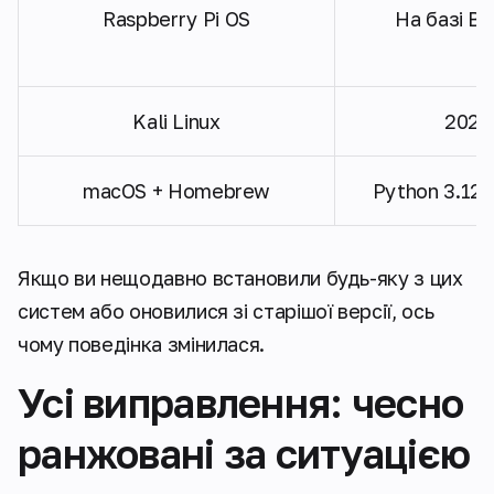
Raspberry Pi OS
На базі B
Kali Linux
2023.
macOS + Homebrew
Python 3.12
Якщо ви нещодавно встановили будь-яку з цих
систем або оновилися зі старішої версії, ось
чому поведінка змінилася.
Усі виправлення: чесно
ранжовані за ситуацією