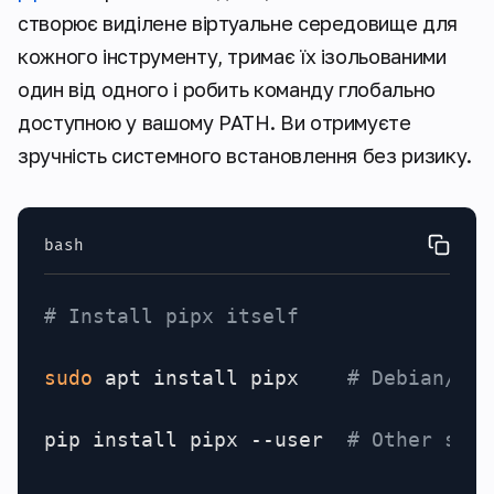
створює виділене віртуальне середовище для
кожного інструменту, тримає їх ізольованими
один від одного і робить команду глобально
доступною у вашому PATH. Ви отримуєте
зручність системного встановлення без ризику.
bash
# Install pipx itself
sudo
 apt install pipx    
# Debian/Ubu
pip install pipx --user  
# Other syst