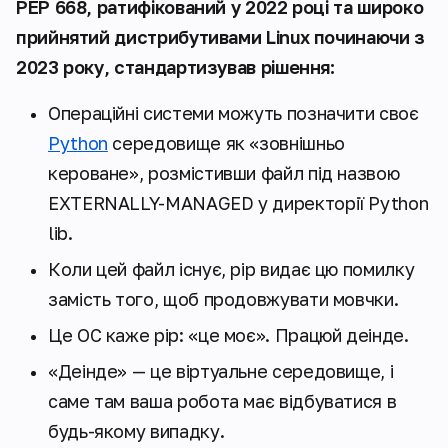
PEP 668, ратифікований у 2022 році та широко
прийнятий дистрибутивами Linux починаючи з
2023 року, стандартизував рішення:
Операційні системи можуть позначити своє
Python
середовище як «зовнішньо
кероване», розмістивши файл під назвою
EXTERNALLY-MANAGED у директорії Python
lib.
Коли цей файл існує, pip видає цю помилку
замість того, щоб продовжувати мовчки.
Це ОС каже pip: «
це моє». Працюй деінде.
«Деінде» — це віртуальне середовище, і
саме там ваша робота має відбуватися в
будь-якому випадку.