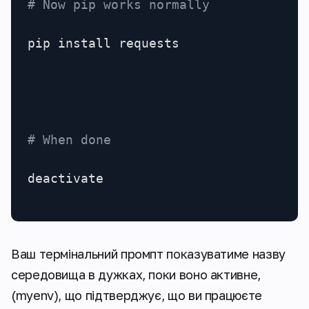
# Now pip works normally
pip install requests

# When done
deactivate
Ваш термінальний промпт показуватиме назву
середовища в дужках, поки воно активне,
(myenv), що підтверджує, що ви працюєте