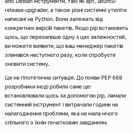
або Debian інструменти, такі як apt, ubuntu-
release-upgrader, а також різні системні утиліти
написані на Python. Вони залежать від
конкретних версій пакетів. Якщо pip встановить
щось, що перезапише одну з цих залежностей,
ви можете виявити, що ваш менеджер пакетів
зламався наступного разу, коли спробуєте
оновити систему.
Це не гіпотетична ситуація. До появи PEP 668
розробники іноді робили саме це:
встановлювали щось за допомогою pip, ламали
системний інструмент і витрачали години на
налагодження проблеми, яка не мала нічого
спільного з їхнім початковим завданням.