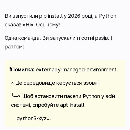
Ви запустили pip install у 2026 році, а Python
сказав «Ні». Ось чому
!
Одна команда. Ви запускали її сотні разів. І
раптом:
❗
Помилка
: externally-managed-environment
× Це середовище керується ззовні
╰─> Щоб встановити пакети Python у всій
системі, спробуйте apt install
python3-xyz...