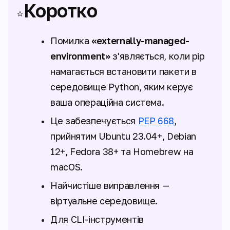
Коротко
⭐
Помилка
«externally-managed-
environment»
з'являється, коли pip
намагається встановити пакети в
середовище Python, яким керує
ваша операційна система.
Це забезпечується
PEP 668
,
прийнятим Ubuntu 23.04+, Debian
12+, Fedora 38+ та Homebrew на
macOS.
Найчистіше виправлення —
віртуальне середовище.
Для CLI-інструментів