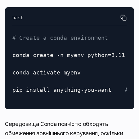
bash
# Create a conda environment
conda create -n myenv python=3.11

conda activate myenv

pip install anything-you-want    
# Wo
Середовища Conda повністю обходять
обмеження зовнішнього керування, оскільки