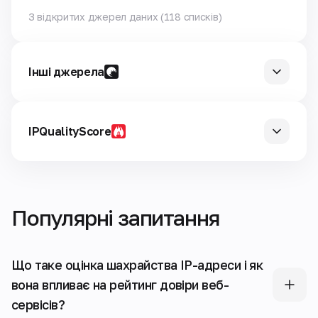
З відкритих джерел даних (118 списків)
Інші джерела
—
IPQualityScore
—
Популярні запитання
Що таке оцінка шахрайства IP-адреси і як
вона впливає на рейтинг довіри веб-
сервісів?