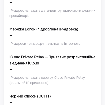
—
IP-адрес належить дата-центру, включаючи хмарних
провайдерів.
Мережа Богон (підроблена IP-адреса)
—
IP-адреси не маршрутизуються в Інтернеті.
iCloud Private Relay — Приватне ретрансляційне
з'єднання iCloud
—
IP-адрес належить сервісу iCloud Private Relay
(реальний IP приховано)
Чорний список (ОСІНТ)
—