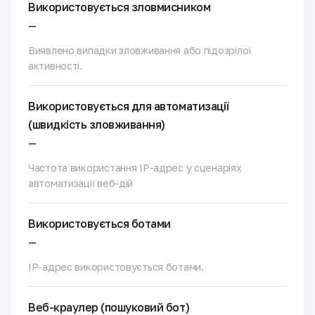
Використовується зловмисником
—
Виявлено випадки зловживання або підозрілої
активності.
Використовується для автоматизації
(швидкість зловживання)
—
Частота використання IP-адрес у сценаріях
автоматизації веб-дій
Використовується ботами
—
IP-адрес використовується ботами.
Веб-краулер (пошуковий бот)