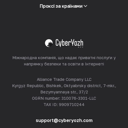
Партнерська програма
Проксі за країнами
Ресейлінг
Хостинг обладнання
Переглянути все
Міжнародна компанія, що надає приватні послуги у
напрямку безпеки та освіти в Інтернеті
Alliance Trade Company LLC
Kyrgyz Republic, Bishkek, Oktyabrsky district, 7-mkr.,
Bezymyannaya str., 37/2
OGRN number: 310076-3301-LLC
TAX ID: 9909710244
support@cyberyozh.com