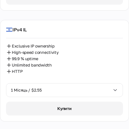
2 Місяці / $5.12
IPv4 IL
Exclusive IP ownership
High-speed connectivity
99.9 % uptime
Unlimited bandwidth
HTTP
1 Місяць / $2.55
1 Місяць / $2.55
Купити
2 Місяці / $5.12