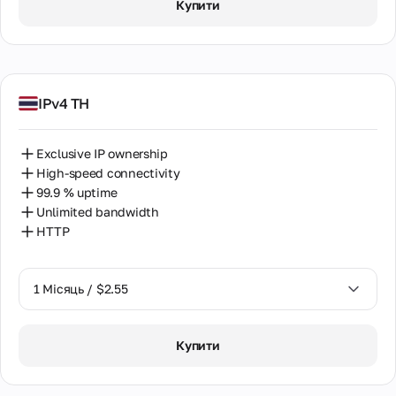
Купити
2 Місяці / $5.12
IPv4 TH
Exclusive IP ownership
High-speed connectivity
99.9 % uptime
Unlimited bandwidth
HTTP
1 Місяць / $2.55
1 Місяць / $2.55
Купити
2 Місяці / $5.12