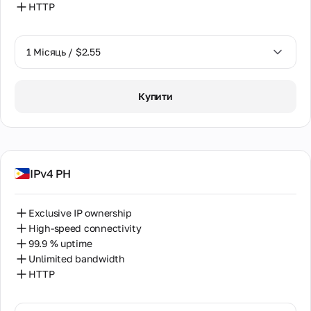
HTTP
1 Місяць / $2.55
1 Місяць / $2.55
Купити
2 Місяці / $5.12
IPv4 PH
Exclusive IP ownership
High-speed connectivity
99.9 % uptime
Unlimited bandwidth
HTTP