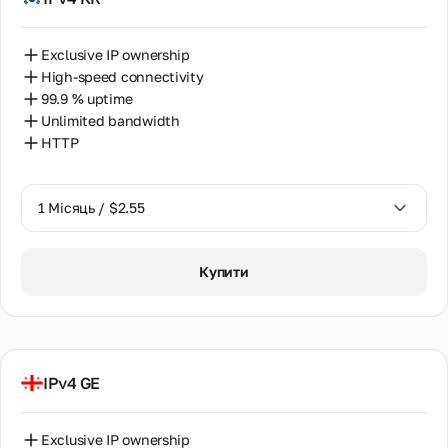
Exclusive IP ownership
High-speed connectivity
99.9 % uptime
Unlimited bandwidth
HTTP
1 Місяць / $2.55
1 Місяць / $2.55
Купити
2 Місяці / $5.12
IPv4 GE
Exclusive IP ownership