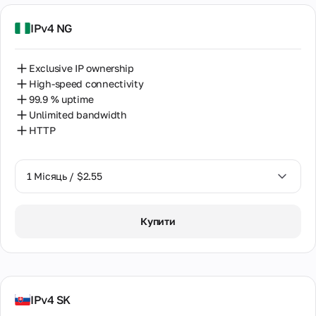
IPv4 NG
Exclusive IP ownership
High-speed connectivity
99.9 % uptime
Unlimited bandwidth
HTTP
1 Місяць / $2.55
1 Місяць / $2.55
Купити
2 Місяці / $5.12
IPv4 SK