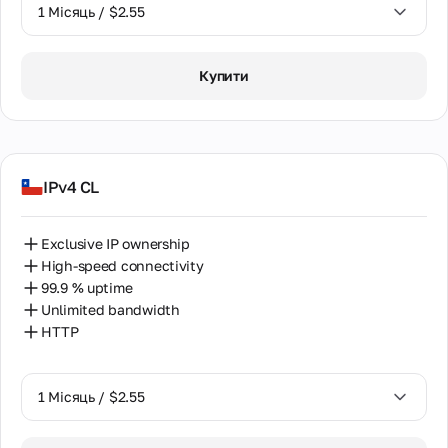
1 Місяць / $2.55
1 Місяць / $2.55
Купити
2 Місяці / $5.12
IPv4 CL
Exclusive IP ownership
High-speed connectivity
99.9 % uptime
Unlimited bandwidth
HTTP
1 Місяць / $2.55
1 Місяць / $2.55