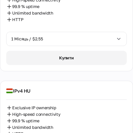
99.9 % uptime
Unlimited bandwidth
HTTP
1 Місяць / $2.55
1 Місяць / $2.55
Купити
2 Місяці / $5.12
IPv4 HU
Exclusive IP ownership
High-speed connectivity
99.9 % uptime
Unlimited bandwidth