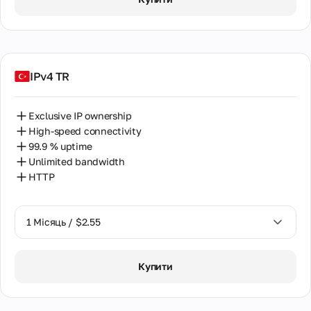
2 Місяці / $5.12
IPv4 TR
Exclusive IP ownership
High-speed connectivity
99.9 % uptime
Unlimited bandwidth
HTTP
1 Місяць / $2.55
1 Місяць / $2.55
Купити
2 Місяці / $5.12