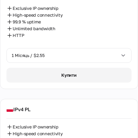
Хорватія
Exclusive IP ownership
Чехія
High-speed connectivity
99.9 % uptime
Чилі
Unlimited bandwidth
HTTP
Швейцарія
Швеція
1 Місяць / $2.55
Шрі Ланка
1 Місяць / $2.55
Японія
Купити
2 Місяці / $5.12
IPv4 PL
Exclusive IP ownership
High-speed connectivity