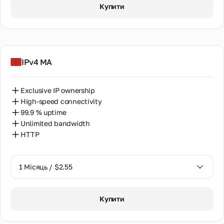
Купити
2 Місяці / $5.12
IPv4 MA
Exclusive IP ownership
High-speed connectivity
99.9 % uptime
Unlimited bandwidth
HTTP
1 Місяць / $2.55
1 Місяць / $2.55
Купити
2 Місяці / $5.12