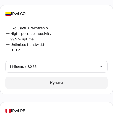
IPv4 CO
Exclusive IP ownership
High-speed connectivity
99.9 % uptime
Unlimited bandwidth
HTTP
1 Місяць / $2.55
1 Місяць / $2.55
Купити
2 Місяці / $5.12
IPv4 PE