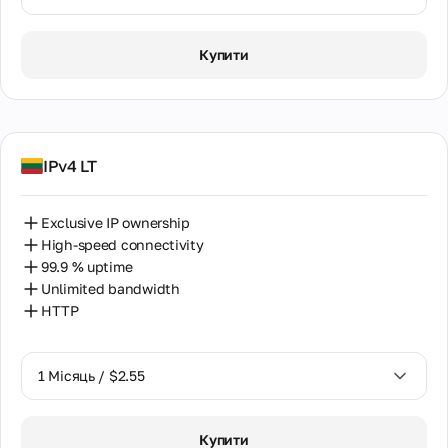
1 Місяць / $2.05
Купити
2 Місяці / $4.08
IPv4 LT
Exclusive IP ownership
High-speed connectivity
99.9 % uptime
Unlimited bandwidth
HTTP
1 Місяць / $2.55
1 Місяць / $2.55
Купити