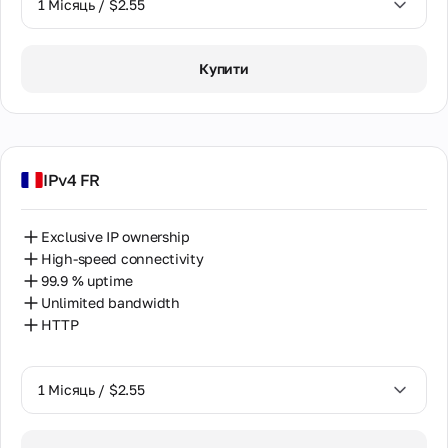
1 Місяць / $2.55
1 Місяць / $2.55
Купити
2 Місяці / $5.12
IPv4 FR
Exclusive IP ownership
High-speed connectivity
99.9 % uptime
Unlimited bandwidth
HTTP
1 Місяць / $2.55
1 Місяць / $2.55