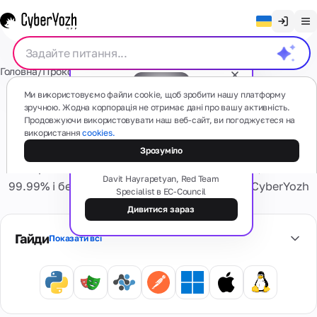
Очистити чат
Головна
/
Проксі
/
Датацентр видiленi
English
Проксі
Ми використовуємо файли cookie, щоб зробити нашу платформу
Русский
зручною. Жодна корпорація не отримає дані про вашу активність.
Проксі датацентру
Продовжуючи використовувати наш веб-сайт, ви погоджуєтеся на
Українська
використання
cookies.
Безкоштовний вебінар
Мобільні
СМС
Високошвидкісні виділені IPv4/IPv6 проксі дата-
Тіньова сторона проксі: типи,
Зрозуміло
(4G/5G)
Español
схеми та ризики
центрів. Необмежений трафік, статичний IP, аптайм
На основі
Português
Davit Hayrapetyan, Red Team
реальних
99.99% і безліч локацій по всьому світу від CyberYozh
Specialist в EC-Council
мобільних
Резидентські
Картки
App.
пристроїв
繁體中文
номери
Дивитися зараз
Є якісь питання?
Забудьте про
Tiếng Việt
проблеми
Гайди
Показати всі
Резидентські
активації та
Віртуальні
Сервіси
Реальні
Приватні
Bahasa Indonesia
блокувань
карти
інтернет-
виділені
Безпечні
провайдери,
Персональне
віртуальні
безліч гео
Віртуальні
4G/5G
банківські
Оцінка
номери
Інформація
пристрій.
картки для