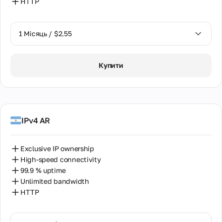
HTTP
1 Місяць / $2.55
1 Місяць / $2.55
Купити
2 Місяці / $5.12
IPv4 AR
Exclusive IP ownership
High-speed connectivity
99.9 % uptime
Unlimited bandwidth
HTTP