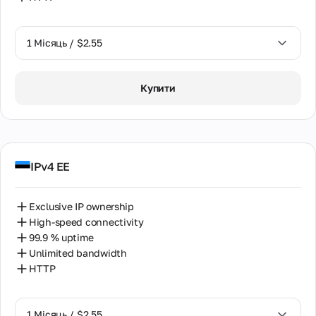
1 Місяць / $2.55
1 Місяць / $2.55
Купити
2 Місяці / $5.12
IPv4 EE
Exclusive IP ownership
High-speed connectivity
99.9 % uptime
Unlimited bandwidth
HTTP
1 Місяць / $2.55