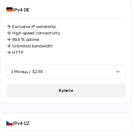
IPv4 DE
Словаччина
Сінгапур
Exclusive IP ownership
Тайвань
High-speed connectivity
99.9 % uptime
Таїланд
Unlimited bandwidth
HTTP
Туреччина
Угорщина
1 Місяць / $2.55
Узбекистан
1 Місяць / $2.55
Україна
Купити
2 Місяці / $5.12
Франція
Філіппіни
Фінляндія
IPv4 CZ