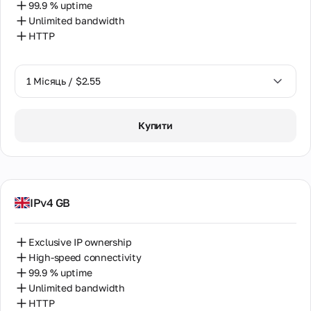
99.9 % uptime
Unlimited bandwidth
HTTP
1 Місяць / $2.55
1 Місяць / $2.55
Купити
2 Місяці / $5.12
IPv4 GB
Exclusive IP ownership
High-speed connectivity
99.9 % uptime
Unlimited bandwidth
HTTP