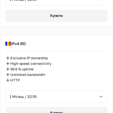
1 Місяць / $2.55
Купити
2 Місяці / $5.12
IPv4 RO
Exclusive IP ownership
High-speed connectivity
99.9 % uptime
Unlimited bandwidth
HTTP
1 Місяць / $2.55
1 Місяць / $2.55
Купити