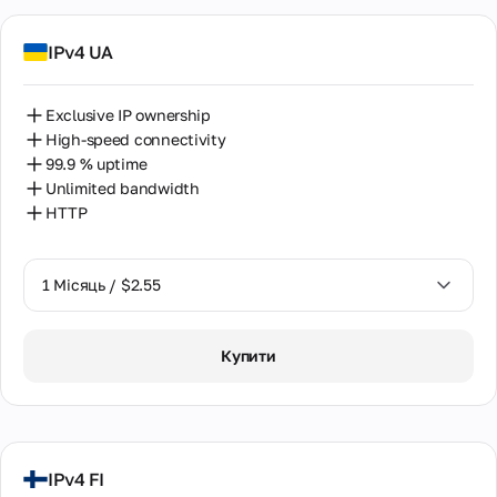
IPv4 UA
Exclusive IP ownership
High-speed connectivity
99.9 % uptime
Unlimited bandwidth
HTTP
1 Місяць / $2.55
1 Місяць / $2.55
Купити
2 Місяці / $5.12
IPv4 FI