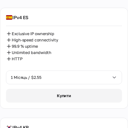
IPv4 ES
Exclusive IP ownership
High-speed connectivity
99.9 % uptime
Unlimited bandwidth
HTTP
1 Місяць / $2.55
1 Місяць / $2.55
Купити
2 Місяці / $5.12
IPv4 KR