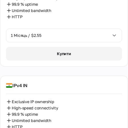
99.9 % uptime
Unlimited bandwidth
HTTP
1 Місяць / $2.55
1 Місяць / $2.55
Купити
2 Місяці / $5.12
IPv4 IN
Exclusive IP ownership
High-speed connectivity
99.9 % uptime
Unlimited bandwidth
HTTP