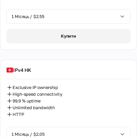
1 Місяць / $2.55
1 Місяць / $2.55
Купити
2 Місяці / $5.12
IPv4 HK
Exclusive IP ownership
High-speed connectivity
99.9 % uptime
Unlimited bandwidth
HTTP
1 Місяць / $2.05