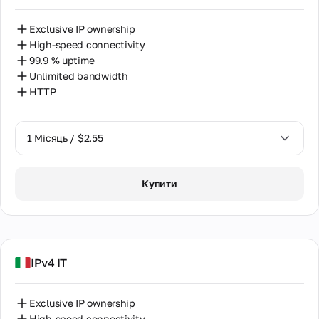
Exclusive IP ownership
High-speed connectivity
99.9 % uptime
Unlimited bandwidth
HTTP
1 Місяць / $2.55
1 Місяць / $2.55
Купити
2 Місяці / $5.12
IPv4 IT
Exclusive IP ownership
High-speed connectivity