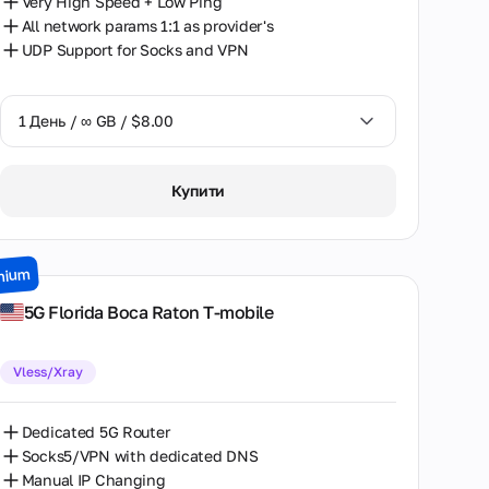
Very High Speed + Low Ping
All network params 1:1 as provider's
UDP Support for Socks and VPN
1 День / ∞ GB / $8.00
1 День / ∞ GB / $8.00
Купити
2 Дні / ∞ GB / $15.00
3 Дні / ∞ GB / $21.00
mium
7 Днів / ∞ GB / $49.00
5G Florida Boca Raton T-mobile
14 Днів / ∞ GB / $85.00
Vless/Xray
30 Днів / ∞ GB / $162.00
Dedicated 5G Router
Socks5/VPN with dedicated DNS
Manual IP Changing