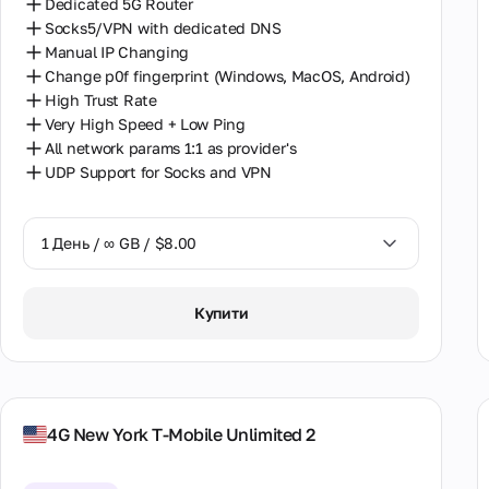
Dedicated 5G Router
Socks5/VPN with dedicated DNS
Manual IP Changing
Change p0f fingerprint (Windows, MacOS, Android)
High Trust Rate
Very High Speed + Low Ping
All network params 1:1 as provider's
UDP Support for Socks and VPN
1 День / ∞ GB / $8.00
1 День / ∞ GB / $8.00
Купити
2 Дні / ∞ GB / $15.00
3 Дні / ∞ GB / $21.00
7 Днів / ∞ GB / $49.00
4G New York T-Mobile Unlimited 2
14 Днів / ∞ GB / $85.00