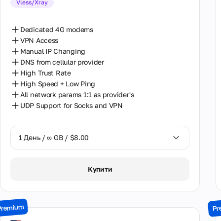
Vless/Xray
30 Днів / ∞ GB / $162.00
Dedicated 4G modems
VPN Access
Manual IP Changing
DNS from cellular provider
High Trust Rate
High Speed + Low Ping
All network params 1:1 as provider's
UDP Support for Socks and VPN
1 День / ∞ GB / $8.00
1 День / ∞ GB / $8.00
Купити
7 Днів / ∞ GB / $38.00
14 Днів / ∞ GB / $66.00
Premium
Pr
30 Днів / ∞ GB / $115.00