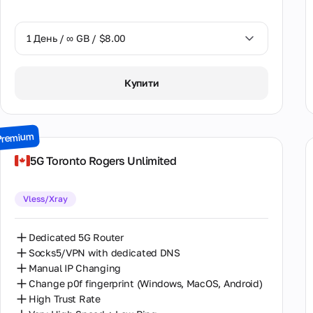
1 День / ∞ GB / $8.00
1 День / ∞ GB / $8.00
Купити
2 Дні / ∞ GB / $15.00
3 Дні / ∞ GB / $21.00
Premium
7 Днів / ∞ GB / $49.00
5G Toronto Rogers Unlimited
14 Днів / ∞ GB / $85.00
Vless/Xray
30 Днів / ∞ GB / $162.00
Dedicated 5G Router
Socks5/VPN with dedicated DNS
Manual IP Changing
Change p0f fingerprint (Windows, MacOS, Android)
High Trust Rate