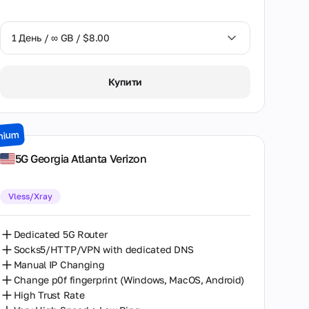
1 День / ∞ GB / $8.00
1 День / ∞ GB / $8.00
Купити
2 Дні / ∞ GB / $15.00
3 Дні / ∞ GB / $21.00
mium
7 Днів / ∞ GB / $49.00
5G Georgia Atlanta Verizon
14 Днів / ∞ GB / $85.00
Vless/Xray
30 Днів / ∞ GB / $162.00
Dedicated 5G Router
Socks5/HTTP/VPN with dedicated DNS
Manual IP Changing
Change p0f fingerprint (Windows, MacOS, Android)
High Trust Rate