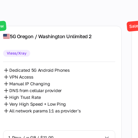
Іллінойс
Англія
рні
США
Аризона
ew
Sal
Велика Британія
5G Oregon / Washington Unlimited 2
Бранденбург
Німеччина
Британська Колумбія
Vless/Xray
Ізраїль
Вашингтон
Індонезія
Dedicated 5G Android Phones
Вірджинія
VPN Access
Ірландія
Джорджія
Manual IP Changing
DNS from cellular provider
Іспанія
Земля Берлін
High Trust Rate
Very High Speed + Low Ping
Італія
Каліфорнія
All network params 1:1 as provider's
Австралія
Колорадо
Антарктида
Массачусетс
1 День / ∞ GB / $11.00