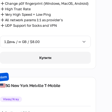
Change p0f fingerprint (Windows, MacOS, Android)
High Trust Rate
Very High Speed + Low Ping
All network params 1:1 as provider's
UDP Support for Socks and VPN
1 День / ∞ GB / $8.00
1 День / ∞ GB / $8.00
Купити
2 Дні / ∞ GB / $15.00
3 Дні / ∞ GB / $21.00
mium
7 Днів / ∞ GB / $49.00
5G New York Melville T-Mobile
14 Днів / ∞ GB / $85.00
Vless/Xray
30 Днів / ∞ GB / $162.00