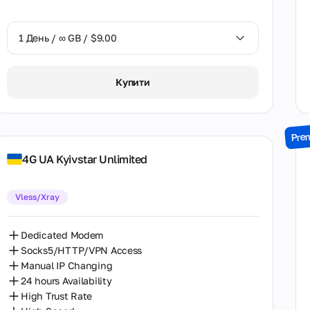
Швеція
1 День / ∞ GB / $9.00
1 День / ∞ GB / $9.00
Купити
7 Днів / ∞ GB / $37.00
15 Днів / ∞ GB / $79.00
Pre
30 Днів / ∞ GB / $157.00
4G UA Kyivstar Unlimited
Vless/Xray
Dedicated Modem
Socks5/HTTP/VPN Access
Manual IP Changing
24 hours Availability
High Trust Rate