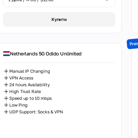
Грузія
Невада
Канада
1 День / ∞ GB / $11.00
Нью-Джерсі
Купити
Колумбія
7 Днів / ∞ GB / $45.00
Нью-Йорк
Латвія
14 Днів / ∞ GB / $75.00
Онтаріо
Pre
Молдова
30 Днів / ∞ GB / $130.00
Орегон
Netherlands 5G Odido Unlimited
Нова Зеландія
Пенсільванія
Manual IP Changing
Нідерланди
Саксонія
VPN Access
Польща
24 hours Availability
Тбілісі
High Trust Rate
Португалія
Техас
Speed up to 10 mbps
Low Ping
Румунія
Флорида
UDP Support: Socks & VPN
Україна
Франція