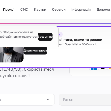
Проксі
СМС
Картки
Сервіси
Інформація
Допомог
Очист
ю. Жодна корпорація не
Безкоштовний вебінар
веб-сайт, ви погоджуєтеся
Зрозуміло
Тіньова сторона проксі: типи, схеми та ризики
Davit Hayrapetyan, Red Team Specialist в EC-Council
і проксі
Дивитися зараз
Гайди
Показати всі
 (LTE/4G/5G). Скористайтеся
сутністю капчі!
Є якісь питання?
а
Регіон