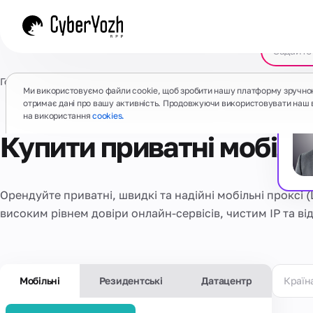
Головна
/
Проксі
/
Мобільні проксі
Ми використовуємо файли cookie, щоб зробити нашу платформу зручно
отримає дані про вашу активність. Продовжуючи використовувати наш 
на використання
cookies.
Купити приватні мобільн
Орендуйте приватні, швидкі та надійні мобільні проксі
високим рівнем довіри онлайн-сервісів, чистим IP та від
Мобільні
Резидентські
Датацентр
Країн