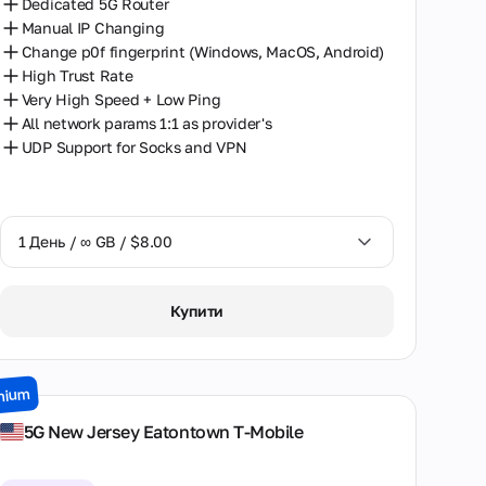
Dedicated 5G Router
Manual IP Changing
Change p0f fingerprint (Windows, MacOS, Android)
High Trust Rate
Very High Speed + Low Ping
All network params 1:1 as provider's
UDP Support for Socks and VPN
1 День / ∞ GB / $8.00
1 День / ∞ GB / $8.00
Купити
2 Дні / ∞ GB / $15.00
3 Дні / ∞ GB / $21.00
mium
7 Днів / ∞ GB / $49.00
5G New Jersey Eatontown T-Mobile
14 Днів / ∞ GB / $85.00