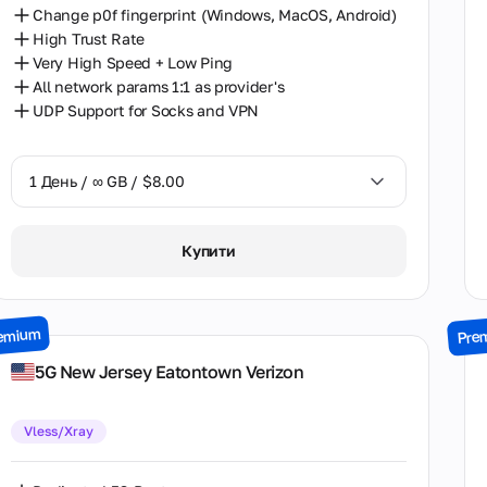
Change p0f fingerprint (Windows, MacOS, Android)
High Trust Rate
Very High Speed + Low Ping
All network params 1:1 as provider's
UDP Support for Socks and VPN
1 День / ∞ GB / $8.00
1 День / ∞ GB / $8.00
Купити
2 Дні / ∞ GB / $15.00
3 Дні / ∞ GB / $21.00
emium
Pre
7 Днів / ∞ GB / $49.00
5G New Jersey Eatontown Verizon
14 Днів / ∞ GB / $85.00
Vless/Xray
30 Днів / ∞ GB / $162.00