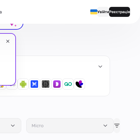
а
ити чат
Увійти
Реєстрація
English
Русский
Українська
Español
Português
繁體中文
Tiếng Việt
Bahasa Indonesia
Місто