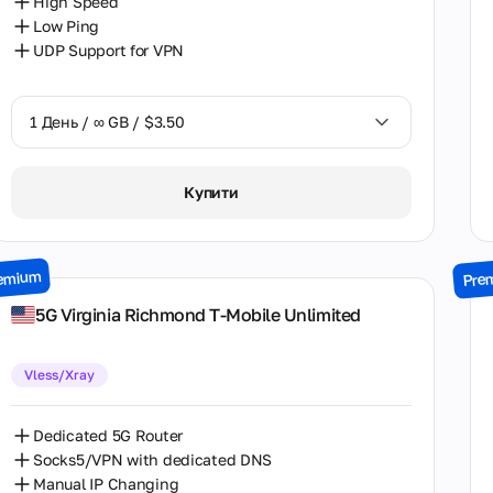
High Speed
Low Ping
UDP Support for VPN
1 День / ∞ GB / $3.50
1 День / ∞ GB / $3.50
Купити
7 Днів / ∞ GB / $16.00
15 Днів / ∞ GB / $30.00
emium
Pre
30 Днів / ∞ GB / $50.00
5G Virginia Richmond T-Mobile Unlimited
Vless/Xray
Dedicated 5G Router
Socks5/VPN with dedicated DNS
Manual IP Changing