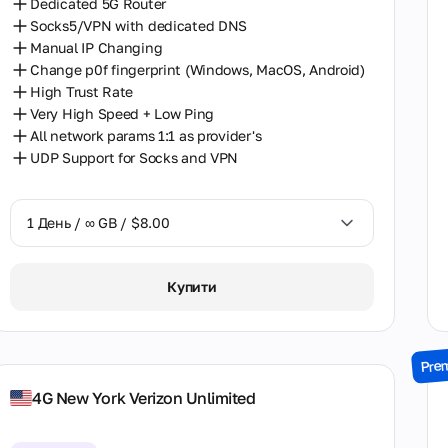
Dedicated 5G Router
Socks5/VPN with dedicated DNS
Manual IP Changing
Change p0f fingerprint (Windows, MacOS, Android)
High Trust Rate
Very High Speed + Low Ping
All network params 1:1 as provider's
UDP Support for Socks and VPN
1 День / ∞ GB / $8.00
1 День / ∞ GB / $8.00
Купити
2 Дні / ∞ GB / $15.00
3 Дні / ∞ GB / $21.00
Pre
7 Днів / ∞ GB / $49.00
4G New York Verizon Unlimited
14 Днів / ∞ GB / $85.00