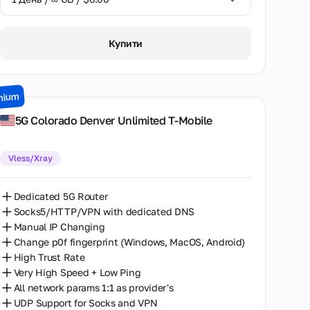
Одеса
1 День / ∞ GB / $6.00
Портленд
Купити
7 Днів / ∞ GB / $32.00
Річмонд
15 Днів / ∞ GB / $64.00
Сюррей
mium
30 Днів / ∞ GB / $116.00
Сієтл
5G Colorado Denver Unlimited T-Mobile
Тарзана
Vless/Xray
Тбилиси
Торонто
Dedicated 5G Router
Socks5/HTTP/VPN with dedicated DNS
Філадельфія
Manual IP Changing
Change p0f fingerprint (Windows, MacOS, Android)
Фінікс
High Trust Rate
Хемніц
Very High Speed + Low Ping
All network params 1:1 as provider's
Чикаго
UDP Support for Socks and VPN