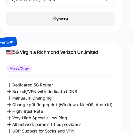
1 День / ∞ GB / $11.00
Купити
7 Днів / ∞ GB / $45.00
14 Днів / ∞ GB / $75.00
Premium
30 Днів / ∞ GB / $130.00
5G Virginia Richmond Verizon Unlimited
Vless/Xray
Dedicated 5G Router
Socks5/VPN with dedicated DNS
Manual IP Changing
Change p0f fingerprint (Windows, MacOS, Android)
High Trust Rate
Very High Speed + Low Ping
All network params 1:1 as provider's
UDP Support for Socks and VPN