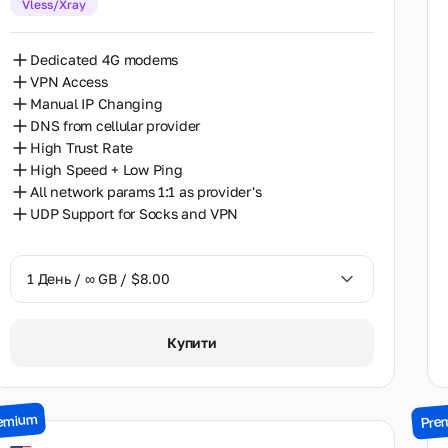
Vless/Xray
30 Днів / ∞ GB / $162.00
Dedicated 4G modems
VPN Access
Manual IP Changing
DNS from cellular provider
High Trust Rate
High Speed + Low Ping
All network params 1:1 as provider's
UDP Support for Socks and VPN
1 День / ∞ GB / $8.00
1 День / ∞ GB / $8.00
Купити
7 Днів / ∞ GB / $38.00
14 Днів / ∞ GB / $66.00
emium
Pre
30 Днів / ∞ GB / $115.00