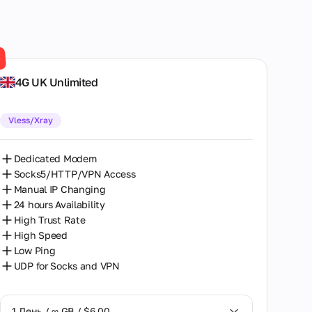
Атланта
Берлін
Бостон
e
4G UK Unlimited
Волвергемптон
Глен Кóв
Vless/Xray
Даллас
Dedicated Modem
Денвер
Socks5/HTTP/VPN Access
Лас-Вегас
Manual IP Changing
24 hours Availability
Лондон
High Trust Rate
High Speed
Лос-Анджелес
Low Ping
UDP for Socks and VPN
Мелвілл
Нью-Йорк
1 День / ∞ GB / $6.00