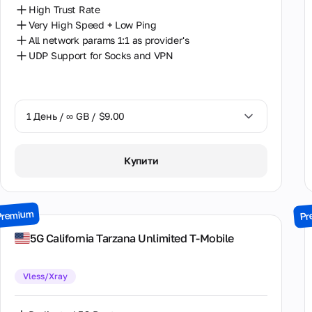
High Trust Rate
Very High Speed + Low Ping
All network params 1:1 as provider's
UDP Support for Socks and VPN
1 День / ∞ GB / $9.00
1 День / ∞ GB / $9.00
Купити
2 Дні / ∞ GB / $17.00
3 Дні / ∞ GB / $24.00
Premium
Pr
7 Днів / ∞ GB / $52.00
5G California Tarzana Unlimited T-Mobile
14 Днів / ∞ GB / $98.00
Vless/Xray
30 Днів / ∞ GB / $195.00