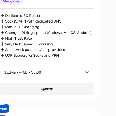
Vless/Xray
30 Днів / ∞ GB / $162.00
Dedicated 5G Router
Socks5/VPN with dedicated DNS
Manual IP Changing
Change p0f fingerprint (Windows, MacOS, Android)
High Trust Rate
Very High Speed + Low Ping
All network params 1:1 as provider's
UDP Support for Socks and VPN
1 День / ∞ GB / $8.00
1 День / ∞ GB / $8.00
Купити
2 Дні / ∞ GB / $15.00
3 Дні / ∞ GB / $21.00
mium
7 Днів / ∞ GB / $49.00