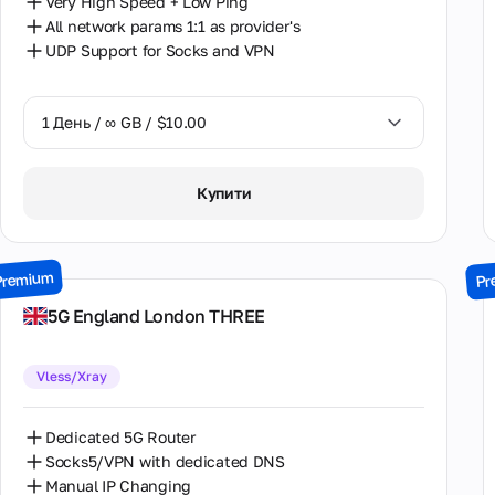
Very High Speed + Low Ping
All network params 1:1 as provider's
UDP Support for Socks and VPN
1 День / ∞ GB / $10.00
1 День / ∞ GB / $10.00
Купити
2 Дні / ∞ GB / $18.00
3 Дні / ∞ GB / $23.50
Premium
Pr
7 Днів / ∞ GB / $52.50
5G England London THREE
14 Днів / ∞ GB / $92.50
Vless/Xray
30 Днів / ∞ GB / $175.00
Dedicated 5G Router
Socks5/VPN with dedicated DNS
Manual IP Changing