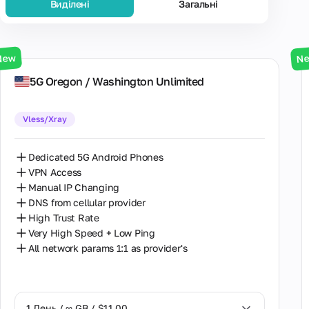
Видiленi
Загальнi
Популя
New
N
5G Oregon / Washington Unlimited
Vless/Xray
Dedicated 5G Android Phones
VPN Access
Manual IP Changing
DNS from cellular provider
High Trust Rate
Very High Speed + Low Ping
All network params 1:1 as provider's
1 День / ∞ GB / $11.00