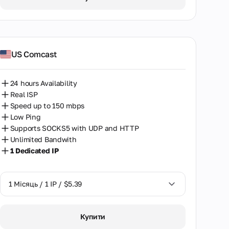
US Comcast
24 hours Availability
Real ISP
Speed up to 150 mbps
Low Ping
Supports SOCKS5 with UDP and HTTP
Unlimited Bandwith
1 Dedicated IP
1 Місяць / 1 IP / $5.39
1 Місяць / 1 IP / $5.39
Купити