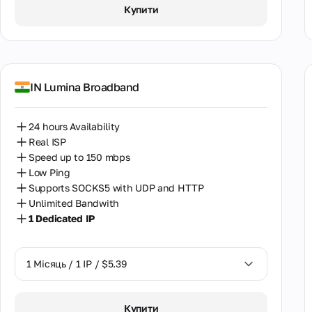
1 Місяць / 1 IP / $5.39
Купити
IN Lumina Broadband
24 hours Availability
Real ISP
Speed up to 150 mbps
Low Ping
Supports SOCKS5 with UDP and HTTP
Unlimited Bandwith
1 Dedicated IP
1 Місяць / 1 IP / $5.39
1 Місяць / 1 IP / $5.39
Купити