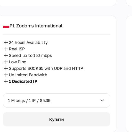
Литва
Малайзія
PL Zodoms International
Мальта
Марокко
24 hours Availability
Мексика
Real ISP
Speed up to 150 mbps
Молдова
Low Ping
Supports SOCKS5 with UDP and HTTP
Нова Зеландія
Unlimited Bandwith
1 Dedicated IP
Норвегія
Нігерія
1 Місяць / 1 IP / $5.39
Нідерланди
Об'єднані Арабські Емірати
1 Місяць / 1 IP / $5.39
Купити
Пакистан