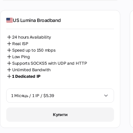
US Lumina Broadband
24 hours Availability
Real ISP
Speed up to 150 mbps
Low Ping
Supports SOCKS5 with UDP and HTTP
Unlimited Bandwith
1 Dedicated IP
1 Місяць / 1 IP / $5.39
1 Місяць / 1 IP / $5.39
Купити