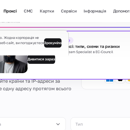
Проксі
СМС
Картки
Сервіси
Інформація
Допомог
Очист
ю. Жодна корпорація не
Безкоштовний вебінар
веб-сайт, ви погоджуєтеся
Зрозуміло
Тіньова сторона проксі: типи, схеми та ризики
Davit Hayrapetyan, Red Team Specialist в EC-Council
оксі
Дивитися зараз
Гайди
Показати всі
йте країни та IP-адреси за
те одну адресу протягом всього
Є якісь питання?
а
Тип