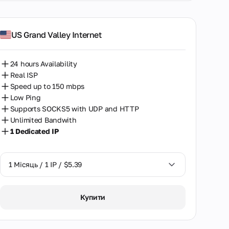
US Grand Valley Internet
24 hours Availability
Real ISP
Speed up to 150 mbps
Low Ping
Supports SOCKS5 with UDP and HTTP
Unlimited Bandwith
1 Dedicated IP
1 Місяць / 1 IP / $5.39
1 Місяць / 1 IP / $5.39
Купити