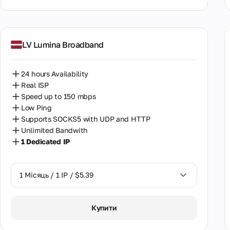
LV Lumina Broadband
24 hours Availability
Real ISP
Speed up to 150 mbps
Low Ping
Supports SOCKS5 with UDP and HTTP
Unlimited Bandwith
1 Dedicated IP
1 Місяць / 1 IP / $5.39
1 Місяць / 1 IP / $5.39
Купити