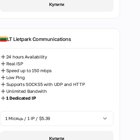
1 Місяць / 1 IP / $5.39
Купити
LT Lietpark Communications
24 hours Availability
Real ISP
Speed up to 150 mbps
Low Ping
Supports SOCKS5 with UDP and HTTP
Unlimited Bandwith
1 Dedicated IP
1 Місяць / 1 IP / $5.39
1 Місяць / 1 IP / $5.39
Купити