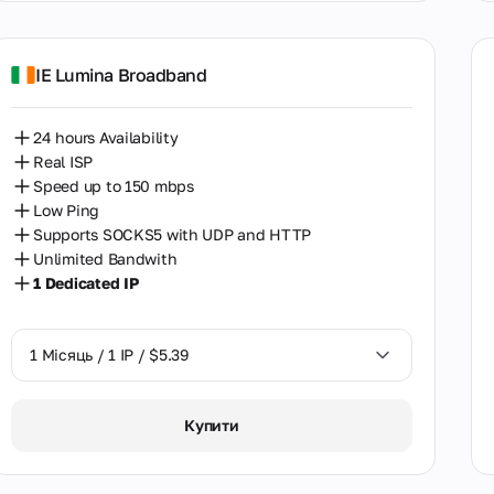
Перу
Польща
IE Lumina Broadband
Португалія
24 hours Availability
Південна Африка
Real ISP
Speed up to 150 mbps
Південна Корея
Low Ping
Росія
Supports SOCKS5 with UDP and HTTP
Unlimited Bandwith
Румунія
1 Dedicated IP
Саудівська Аравія
1 Місяць / 1 IP / $5.39
Сербія
Словаччина
1 Місяць / 1 IP / $5.39
Купити
Сінгапур
Тайвань