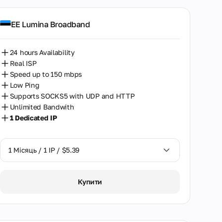
EE Lumina Broadband
24 hours Availability
Real ISP
Speed up to 150 mbps
Low Ping
Supports SOCKS5 with UDP and HTTP
Unlimited Bandwith
1 Dedicated IP
1 Місяць / 1 IP / $5.39
1 Місяць / 1 IP / $5.39
Купити