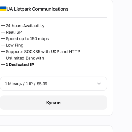
UA Lietpark Communications
24 hours Availability
Real ISP
Speed up to 150 mbps
Low Ping
Supports SOCKS5 with UDP and HTTP
Unlimited Bandwith
1 Dedicated IP
1 Місяць / 1 IP / $5.39
1 Місяць / 1 IP / $5.39
Купити