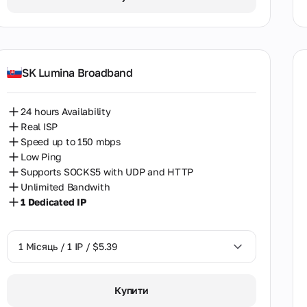
Гонконг
Греція
Грузія
SK Lumina Broadband
Данія
Естонія
24 hours Availability
Real ISP
Казахстан
Speed up to 150 mbps
Low Ping
Камбоджа
Supports SOCKS5 with UDP and HTTP
Канада
Unlimited Bandwith
1 Dedicated IP
Кенія
Колумбія
1 Місяць / 1 IP / $5.39
Кіпр
1 Місяць / 1 IP / $5.39
Латвія
Купити