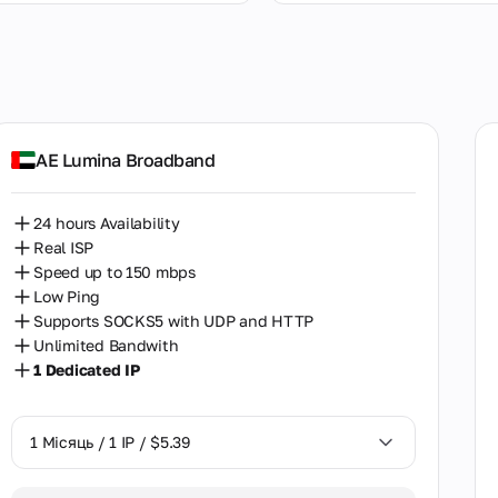
рні
США
Велика Британія
AE Lumina Broadband
Німеччина
24 hours Availability
Єгипет
Real ISP
Speed up to 150 mbps
Ізраїль
Low Ping
Supports SOCKS5 with UDP and HTTP
Індонезія
Unlimited Bandwith
Індія
1 Dedicated IP
Ірландія
1 Місяць / 1 IP / $5.39
Іспанія
Італія