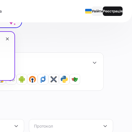
а
ити чат
Увійти
Реєстрація
English
Русский
Українська
Español
Português
繁體中文
Tiếng Việt
Bahasa Indonesia
Протокол