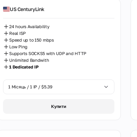
US CenturyLink
Швеція
Шрі Ланка
24 hours Availability
Real ISP
Японія
Speed up to 150 mbps
Low Ping
Supports SOCKS5 with UDP and HTTP
Unlimited Bandwith
1 Dedicated IP
1 Місяць / 1 IP / $5.39
1 Місяць / 1 IP / $5.39
Купити