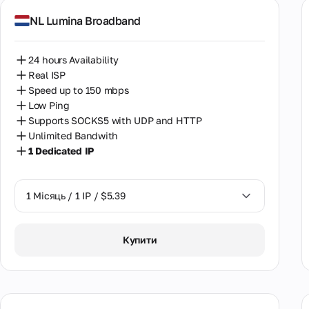
NL Lumina Broadband
24 hours Availability
Real ISP
Speed up to 150 mbps
Low Ping
Supports SOCKS5 with UDP and HTTP
Unlimited Bandwith
1 Dedicated IP
1 Місяць / 1 IP / $5.39
1 Місяць / 1 IP / $5.39
Купити