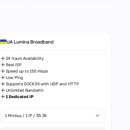
SOCKS5
HTTP
SOCKS5+HTTP
UA Lumina Broadband
24 hours Availability
Real ISP
Speed up to 150 mbps
Low Ping
Supports SOCKS5 with UDP and HTTP
Unlimited Bandwith
1 Dedicated IP
1 Місяць / 1 IP / $5.39