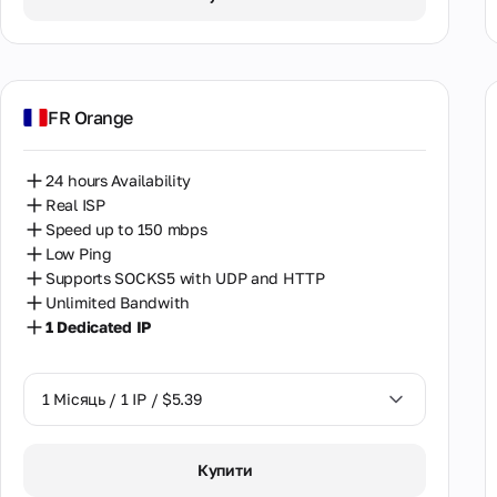
FR Orange
24 hours Availability
Real ISP
Speed up to 150 mbps
Low Ping
Supports SOCKS5 with UDP and HTTP
Unlimited Bandwith
1 Dedicated IP
1 Місяць / 1 IP / $5.39
1 Місяць / 1 IP / $5.39
Купити