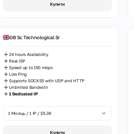
1 Місяць / 1 IP / $5.39
Купити
Австралія
Австрія
Алжир
GB Sc Technological Sr
Аргентина
24 hours Availability
Бангладеш
Real ISP
Бельгія
Speed up to 150 mbps
Low Ping
Болгарія
Supports SOCKS5 with UDP and HTTP
Unlimited Bandwith
Бразилія
1 Dedicated IP
В'єтнам
Венесуела
1 Місяць / 1 IP / $5.39
Гондурас
1 Місяць / 1 IP / $5.39
Купити