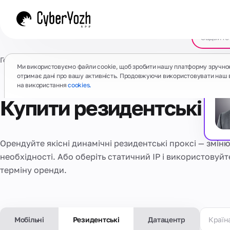
Головна
/
Проксі
/
Статичний резидентний проксі
Ми використовуємо файли cookie, щоб зробити нашу платформу зручно
отримає дані про вашу активність. Продовжуючи використовувати наш 
на використання
cookies.
Купити резидентські пр
Орендуйте якісні динамічні резидентські проксі — зміню
необхідності. Або оберіть статичний IP і використовуй
терміну оренди.
Мобільні
Резидентські
Датацентр
Країн