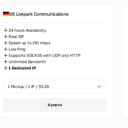
Таїланд
DE Lietpark Communications
Туреччина
Угорщина
24 hours Availability
Real ISP
Узбекистан
Speed up to 150 mbps
Low Ping
Україна
Supports SOCKS5 with UDP and HTTP
Unlimited Bandwith
Франція
1 Dedicated IP
Філіппіни
Фінляндія
1 Місяць / 1 IP / $5.39
Хорватія
1 Місяць / 1 IP / $5.39
Купити
Чехія
Чилі
Швейцарія