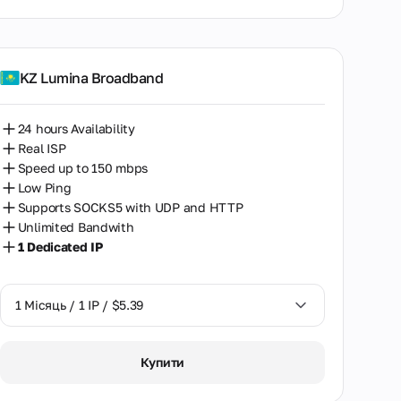
KZ Lumina Broadband
24 hours Availability
Real ISP
Speed up to 150 mbps
Low Ping
Supports SOCKS5 with UDP and HTTP
Unlimited Bandwith
1 Dedicated IP
1 Місяць / 1 IP / $5.39
1 Місяць / 1 IP / $5.39
Купити