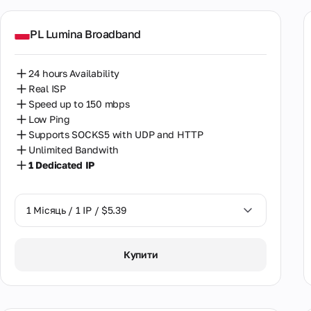
PL Lumina Broadband
24 hours Availability
Real ISP
Speed up to 150 mbps
Low Ping
Supports SOCKS5 with UDP and HTTP
Unlimited Bandwith
1 Dedicated IP
1 Місяць / 1 IP / $5.39
1 Місяць / 1 IP / $5.39
Купити