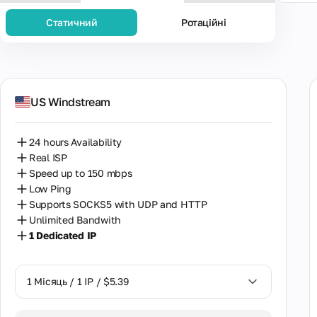
Статичний
Ротаційні
Популя
US Windstream
24 hours Availability
Real ISP
Speed up to 150 mbps
Low Ping
Supports SOCKS5 with UDP and HTTP
Unlimited Bandwith
1 Dedicated IP
1 Місяць / 1 IP / $5.39