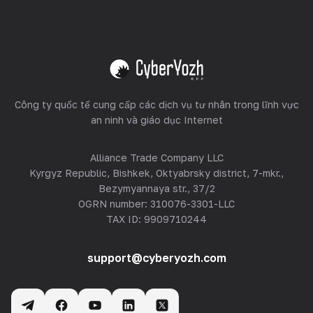
Lưu trữ thiết bị
Xem tất cả
Công ty quốc tế cung cấp các dịch vụ tư nhân trong lĩnh vực
an ninh và giáo dục Internet
Alliance Trade Company LLC
Kyrgyz Republic, Bishkek, Oktyabrsky district, 7-mkr.,
Bezymyannaya str., 37/2
OGRN number: 310076-3301-LLC
TAX ID: 9909710244
support@cyberyozh.com