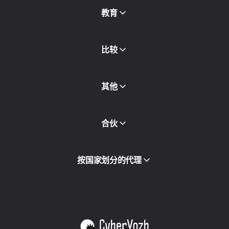
查看全部
博客和文章
教育
合作伙伴
新闻稿
免费书
比较
其他
API访问
合伙
集成
词汇表
查看全部
合作伙伴计划
按国家划分的代理
转售
设备托管
查看全部