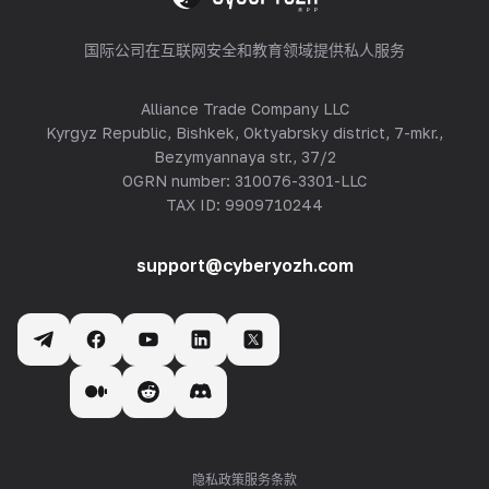
国际公司在互联网安全和教育领域提供私人服务
Alliance Trade Company LLC
Kyrgyz Republic, Bishkek, Oktyabrsky district, 7-mkr.,
Bezymyannaya str., 37/2
OGRN number: 310076-3301-LLC
TAX ID: 9909710244
support@cyberyozh.com
隐私政策
服务条款