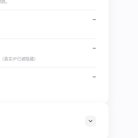
供商。
—
—
ay服务（真实IP已被隐藏）
—