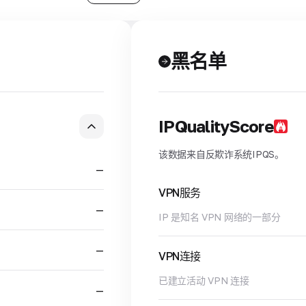
黑名单
IPQualityScore
该数据来自反欺诈系统IPQS。
—
VPN服务
—
IP 是知名 VPN 网络的一部分
—
VPN连接
已建立活动 VPN 连接
—