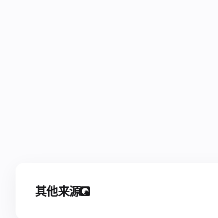
其他来源
—