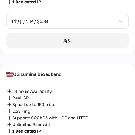
1 Dedicated IP
件。
阿尔及利亚
合
阿拉伯联合酋长国
1个月 / 1 IP / $5.39
作
关
阿根廷
系
1个月 / 1 IP / $5.39
购买
韩国
互利
的伙
伴关
香港
系，
适用
马来西亚
于合
US Lumina Broadband
作伙
马耳他
伴、
经销
24 hours Availability
商和
代理
Real ISP
设备
Speed up to 150 mbps
所有
Low Ping
者。
Supports SOCKS5 with UDP and HTTP
Unlimited Bandwith
合
1 Dedicated IP