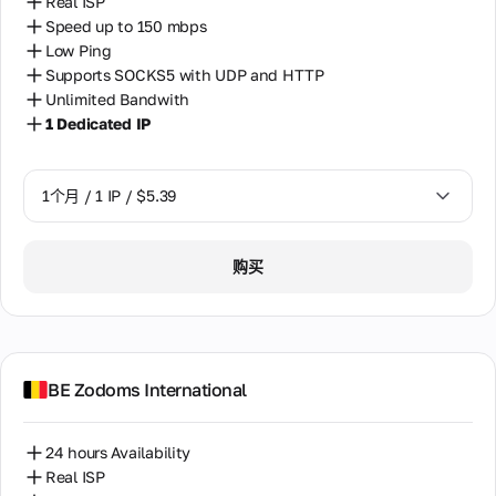
Real ISP
Speed up to 150 mbps
Low Ping
Supports SOCKS5 with UDP and HTTP
Unlimited Bandwith
1 Dedicated IP
1个月 / 1 IP / $5.39
1个月 / 1 IP / $5.39
购买
BE Zodoms International
24 hours Availability
Real ISP