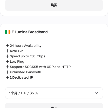
1个月 / 1 IP / $5.39
购买
IE Lumina Broadband
24 hours Availability
Real ISP
Speed up to 150 mbps
Low Ping
Supports SOCKS5 with UDP and HTTP
Unlimited Bandwith
1 Dedicated IP
1个月 / 1 IP / $5.39
1个月 / 1 IP / $5.39