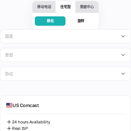
服
拟
人
活
供
移动电话
住宅型
数据中心
务
卡
4G/5G
问
商，
片
设
题
多个
备。
为在
和
地理
静态
旋转
高
线支
阻
检
速
信
付、
塞
查
和
数
广告
国家
息
IP
手
和订
据
专
地
动
虚
阅提
中
用
址
更
拟
供安
心
类型
静
改
全的
了解
号
博
来
态
帮
IP
虚拟
有关
码
流行
客
自
的
银行
IP地
在
助
租用
世
有
美国
能
卡，
址的
整
协议
与热
界
用
力
完全
所有
个
门在
各
的
英国
控制
信
租
线服
地
材
共
SOCKS5
支
息：
赁
知
务兼
数
料
享
出。
投
德国
期
识
容的
据
诉、
间
HTTP
单
库
手机
中
可靠
提
US Comcast
丹麦
一
人
号
心
我们
我
性评
供
SOCKS5+HTTP
设
码。
工
的
所有
的
级和
一
备
乌克兰
高
智
产品
卡
其他
个
供
24 hours Availability
速
和服
能
重要
专
片
关
多
乌兹别克斯坦
Real ISP
代
务的
解
数据
用