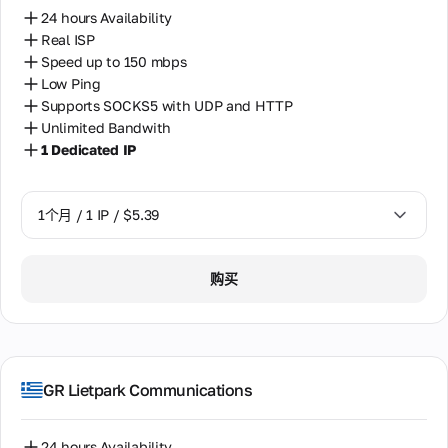
24 hours Availability
Real ISP
Speed up to 150 mbps
Low Ping
Supports SOCKS5 with UDP and HTTP
Unlimited Bandwith
1 Dedicated IP
1个月 / 1 IP / $5.39
1个月 / 1 IP / $5.39
购买
GR Lietpark Communications
24 hours Availability