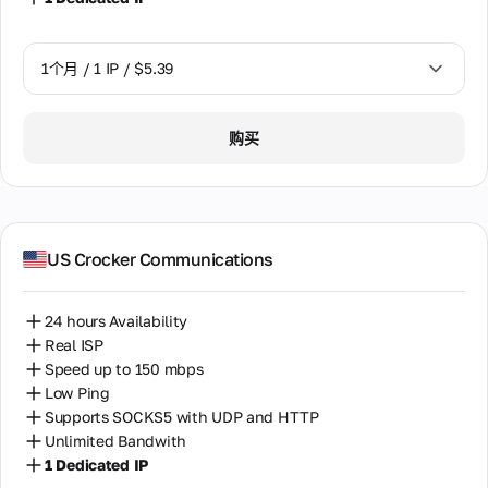
1个月 / 1 IP / $5.39
1个月 / 1 IP / $5.39
购买
US Crocker Communications
24 hours Availability
Real ISP
Speed up to 150 mbps
Low Ping
Supports SOCKS5 with UDP and HTTP
Unlimited Bandwith
1 Dedicated IP