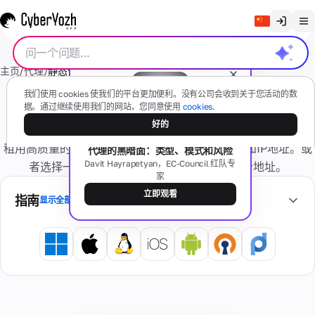
清除聊天记录
主页
/
代理
/
静态住宅代理
English
代
我们使用 cookies 使我们的平台更加便利。没有公司会收到关于您活动的数
Русский
据。通过继续使用我们的网站，您同意使用
cookies.
住宅代理 静态 IP
理
好的
Українська
免费网络研讨会
租用高质量的动态住宅代理——根据需要更改国家和IP地址。或
代理的黑暗面：类型、模式和风险
Español
移动
短
Davit Hayrapetyan，EC-Council 红队专
者选择一个静态IP，在整个租赁期间使用一个地址。
(4G/5G)
家
Português
信
基于真实
立即观看
指南
移动设备
显示全部
繁體中文
有任何问题吗？
住
Tiếng Việt
住
卡
宅
宅
私
Bahasa Indonesia
片
号
型
人
码
真实
专
忘
互联
用
记
网服
虚
个
激
务提