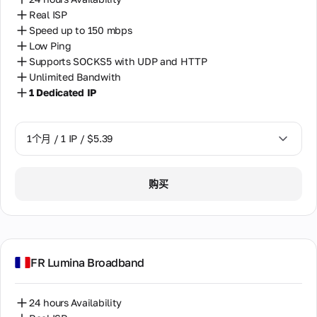
Real ISP
Speed up to 150 mbps
Low Ping
Supports SOCKS5 with UDP and HTTP
Unlimited Bandwith
1 Dedicated IP
1个月 / 1 IP / $5.39
1个月 / 1 IP / $5.39
购买
FR Lumina Broadband
24 hours Availability