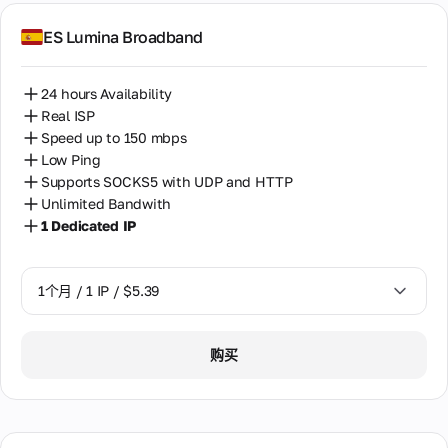
ES Lumina Broadband
24 hours Availability
Real ISP
Speed up to 150 mbps
Low Ping
Supports SOCKS5 with UDP and HTTP
Unlimited Bandwith
1 Dedicated IP
1个月 / 1 IP / $5.39
1个月 / 1 IP / $5.39
购买