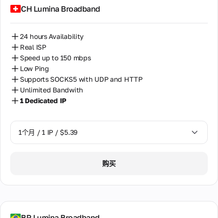
CH Lumina Broadband
24 hours Availability
Real ISP
Speed up to 150 mbps
Low Ping
Supports SOCKS5 with UDP and HTTP
Unlimited Bandwith
1 Dedicated IP
1个月 / 1 IP / $5.39
1个月 / 1 IP / $5.39
购买
BR Lumina Broadband