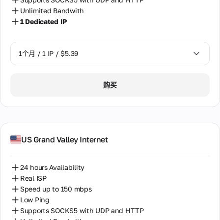
团
智利
促
Unlimited Bandwith
队
销
1 Dedicated IP
柬埔寨
关
和
于
折
我
格鲁吉亚
扣
们
1个月 / 1 IP / $5.39
团
比利时
队
的
1个月 / 1 IP / $5.39
沙特阿拉伯
购买
几
句
法国
话
波兰
关
泰国
US Grand Valley Internet
于
公
洪都拉斯
司
24 hours Availability
公司
澳大利亚
Real ISP
的发
展历
Speed up to 150 mbps
爱尔兰
史，
Low Ping
我们
Supports SOCKS5 with UDP and HTTP
爱沙尼亚
的使