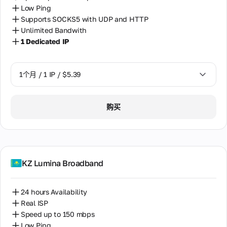
例
址。
性
新
作
Low Ping
高
IP
WhatsApp
伙
土耳其
级
Supports SOCKS5 with UDP and HTTP
在
伴
支持
旋
Unlimited Bandwith
银
整
的
通过
埃及
转
个
行
1 Dedicated IP
折
WhatsApp直
使
卡
超
扣
接与我们的
塞尔维亚
用
过
检
和
支持团队聊
期
1
奖
查
天。提供服
1个月 / 1 IP / $5.39
塞浦路斯
间
亿
金
务时间为
验证
分
个
08:00至
银行
墨西哥
配
IP
22:00
1个月 / 1 IP / $5.39
卡的
给
客
地
购买
GMT+0（仅
合法
一
奥地利
户
址。
限工作
性、
个
当
信
日）。
风险
用
委内瑞拉
需
息
级别
户。
要
和潜
关于
时
孟加拉国
电
在欺
支付
共
更
KZ Lumina Broadband
子
诈指
方
享
改
尼日利亚
邮
标
式、
静
您
使用
件
的
态
巴基斯坦
24 hours Availability
条款
支
IP
关
最
和我
Real ISP
持
地
于
巴西
实
们服
Speed up to 150 mbps
详细
址，
欺
惠
务质
咨询
从
Low Ping