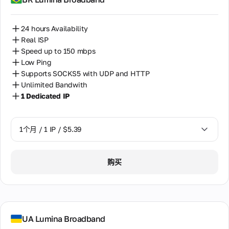
24 hours Availability
Real ISP
Speed up to 150 mbps
Low Ping
Supports SOCKS5 with UDP and HTTP
Unlimited Bandwith
1 Dedicated IP
1个月 / 1 IP / $5.39
1个月 / 1 IP / $5.39
购买
UA Lumina Broadband