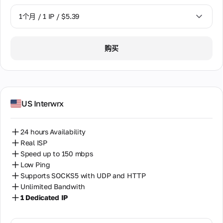
1个月 / 1 IP / $5.39
1个月 / 1 IP / $5.39
购买
US Interwrx
24 hours Availability
Real ISP
Speed up to 150 mbps
Low Ping
Supports SOCKS5 with UDP and HTTP
Unlimited Bandwith
1 Dedicated IP