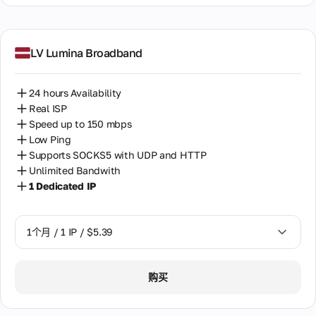
LV Lumina Broadband
24 hours Availability
Real ISP
Speed up to 150 mbps
Low Ping
Supports SOCKS5 with UDP and HTTP
Unlimited Bandwith
1 Dedicated IP
1个月 / 1 IP / $5.39
1个月 / 1 IP / $5.39
购买