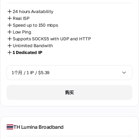
24 hours Availability
Real ISP
Speed up to 150 mbps
Low Ping
Supports SOCKS5 with UDP and HTTP
Unlimited Bandwith
1 Dedicated IP
1个月 / 1 IP / $5.39
1个月 / 1 IP / $5.39
购买
TH Lumina Broadband