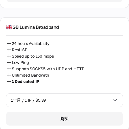
GB Lumina Broadband
24 hours Availability
Real ISP
Speed up to 150 mbps
Low Ping
Supports SOCKS5 with UDP and HTTP
Unlimited Bandwith
1 Dedicated IP
1个月 / 1 IP / $5.39
1个月 / 1 IP / $5.39
购买