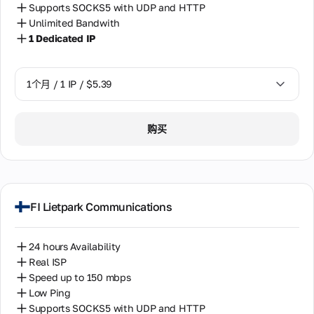
Supports SOCKS5 with UDP and HTTP
Unlimited Bandwith
1 Dedicated IP
1个月 / 1 IP / $5.39
1个月 / 1 IP / $5.39
购买
FI Lietpark Communications
24 hours Availability
Real ISP
Speed up to 150 mbps
Low Ping
Supports SOCKS5 with UDP and HTTP