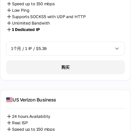
个
于
理
完整
Speed up to 150 mbps
决
IP
用
激
以色列
文
Low Ping
方
地
户
活
档。
电
址。
案
使
Supports SOCKS5 with UDP and HTTP
更
常见
俄罗斯
的
话
只
用，
AI
多
Unlimited Bandwith
问题
专
更
号
在
无
工
关
的答
1 Dedicated IP
保加利亚
用
多
120
码
法
作
案和
于
静
信
多
手
检
流
使用
代
克罗地亚
个
态
息
动
查
程
说
理
国
更
1个月 / 1 IP / $5.39
的
来
使
明。
加拿大
家
改
基
自
用
我
使
IP。
础
全
反
代
用
匈牙利
的
1个月 / 1 IP / $5.39
设
在
球
欺
购买
理
真
数
施
数
Telegram
诈
目
实
南非
字
据
系
中支持
路
录
中
统
来自我们专
由
合
印度
心
评
家的快速响
器
作
的
估
应，通过热
我
和
伙
超
印度尼西亚
手
门消息应
US Verizon Business
调
的
过
伴
机
用。支持时
制
代
200
台湾
号
来
间为08:00
解
理
万
码
自
至22:00
调
24 hours Availability
个
的
哈萨克斯坦
我
GMT+0 [无
器。
IP
Real ISP
可
们
休息日]
用
地
靠
Speed up to 150 mbps
合
哥伦比亚