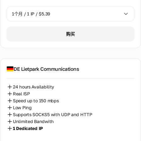
1个月 / 1 IP / $5.39
1个月 / 1 IP / $5.39
购买
DE Lietpark Communications
24 hours Availability
Real ISP
Speed up to 150 mbps
Low Ping
Supports SOCKS5 with UDP and HTTP
Unlimited Bandwith
1 Dedicated IP