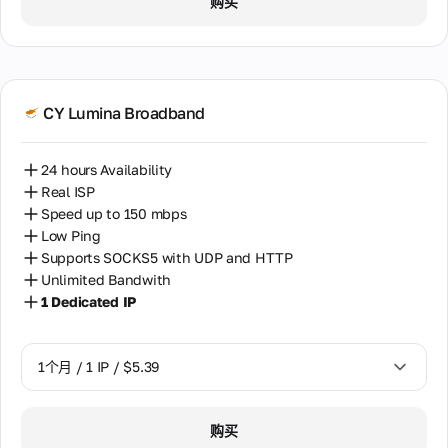
购买
CY Lumina Broadband
24 hours Availability
Real ISP
Speed up to 150 mbps
Low Ping
Supports SOCKS5 with UDP and HTTP
Unlimited Bandwith
1 Dedicated IP
1个月 / 1 IP / $5.39
1个月 / 1 IP / $5.39
购买