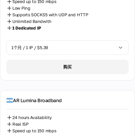
Speed up to 150 mbps
Low Ping
Supports SOCKS5 with UDP and HTTP
Unlimited Bandwith
1 Dedicated IP
1个月 / 1 IP / $5.39
1个月 / 1 IP / $5.39
购买
AR Lumina Broadband
24 hours Availability
Real ISP
Speed up to 150 mbps