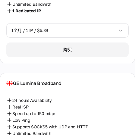
Unlimited Bandwith
1 Dedicated IP
1个月 / 1 IP / $5.39
1个月 / 1 IP / $5.39
购买
GE Lumina Broadband
24 hours Availability
Real ISP
Speed up to 150 mbps
Low Ping
Supports SOCKS5 with UDP and HTTP
Unlimited Bandwith