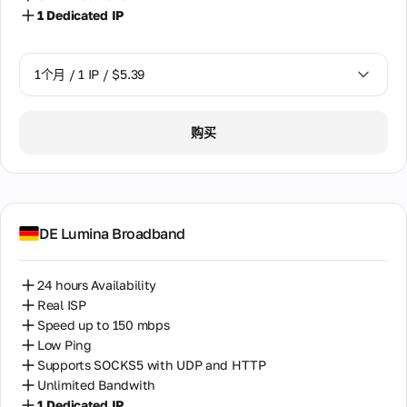
1 Dedicated IP
1个月 / 1 IP / $5.39
1个月 / 1 IP / $5.39
购买
DE Lumina Broadband
24 hours Availability
Real ISP
Speed up to 150 mbps
Low Ping
Supports SOCKS5 with UDP and HTTP
Unlimited Bandwith
1 Dedicated IP