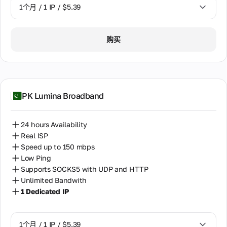
1个月 / 1 IP / $5.39
1个月 / 1 IP / $5.39
购买
PK Lumina Broadband
24 hours Availability
Real ISP
Speed up to 150 mbps
Low Ping
Supports SOCKS5 with UDP and HTTP
Unlimited Bandwith
1 Dedicated IP
1个月 / 1 IP / $5.39