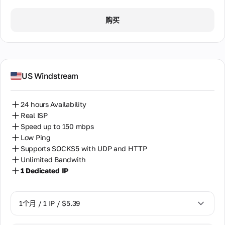
1个月 / 1 IP / $5.39
购买
US Windstream
24 hours Availability
Real ISP
Speed up to 150 mbps
Low Ping
Supports SOCKS5 with UDP and HTTP
Unlimited Bandwith
1 Dedicated IP
1个月 / 1 IP / $5.39