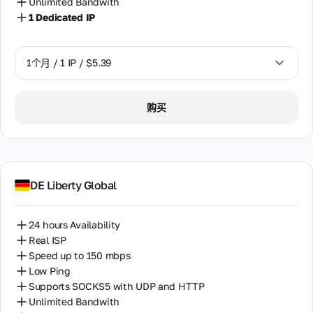
Unlimited Bandwith
命和
瑞典
价值
1 Dedicated IP
观。
瑞士
认识
专业
1个月 / 1 IP / $5.39
团
秘鲁
队。
立陶宛
1个月 / 1 IP / $5.39
购买
联
罗马尼亚
系
人
肯尼亚
与我
们联
芬兰
系的
DE Liberty Global
所有
荷兰
方
式，
24 hours Availability
菲律宾
包括
Real ISP
办公
葡萄牙
Speed up to 150 mbps
地
址、
Low Ping
西班牙
电话
Supports SOCKS5 with UDP and HTTP
和电
Unlimited Bandwith
越南
子邮