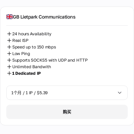
GB Lietpark Communications
24 hours Availability
Real ISP
Speed up to 150 mbps
Low Ping
Supports SOCKS5 with UDP and HTTP
Unlimited Bandwith
1 Dedicated IP
1个月 / 1 IP / $5.39
1个月 / 1 IP / $5.39
购买