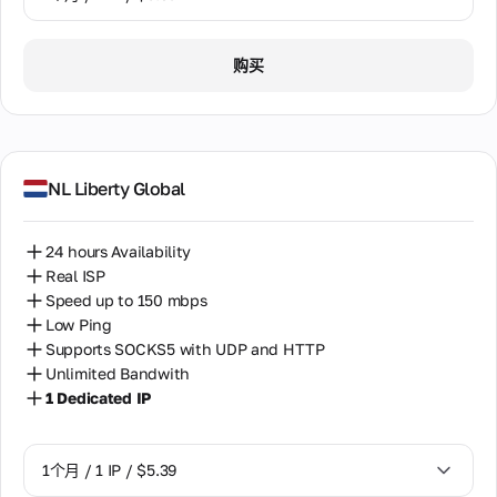
1个月 / 1 IP / $5.39
购买
NL Liberty Global
24 hours Availability
Real ISP
Speed up to 150 mbps
Low Ping
Supports SOCKS5 with UDP and HTTP
Unlimited Bandwith
1 Dedicated IP
1个月 / 1 IP / $5.39