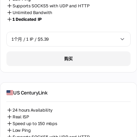
的
量保
希腊
诈
和官
超
Supports SOCKS5 with UDP and HTTP
数
证的
记
方通
过
据
所有
Unlimited Bandwith
意大利
分
讯的
120
中
必要
1 Dedicated IP
的
经典
个
心
信息
拉脱维亚
交流
更
国
代
方
家
多
理。
挪威
式。
中
信
评
1个月 / 1 IP / $5.39
一
隐
确保
选
息
价
台
私
在
捷克
择。
代
来自
政
24
1个月 / 1 IP / $5.39
理
我们
小时
购买
策
摩尔多瓦
计
被
客户
内回
划
服
多
关于
复
摩洛哥
个
务
服务
用
条
和服
斯洛伐克
户
务质
款
使
量的
Cookies
US CenturyLink
斯里兰卡
用。
真实
政
评
策
新加坡
价。
24 hours Availability
支
Real ISP
新西兰
付
我
Speed up to 150 mbps
和
们
日本
退
Low Ping
的
款
Supports SOCKS5 with UDP and HTTP