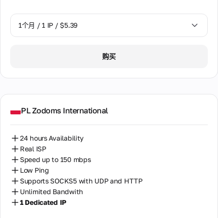
作
伙
伴
1个月 / 1 IP / $5.39
计
划
1个月 / 1 IP / $5.39
转
购买
售
设
备
托
管
PL Zodoms International
24 hours Availability
Real ISP
Speed up to 150 mbps
Low Ping
Supports SOCKS5 with UDP and HTTP
Unlimited Bandwith
1 Dedicated IP