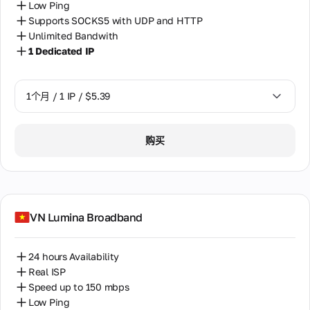
Low Ping
Supports SOCKS5 with UDP and HTTP
Unlimited Bandwith
1 Dedicated IP
1个月 / 1 IP / $5.39
1个月 / 1 IP / $5.39
购买
VN Lumina Broadband
24 hours Availability
Real ISP
Speed up to 150 mbps
Low Ping