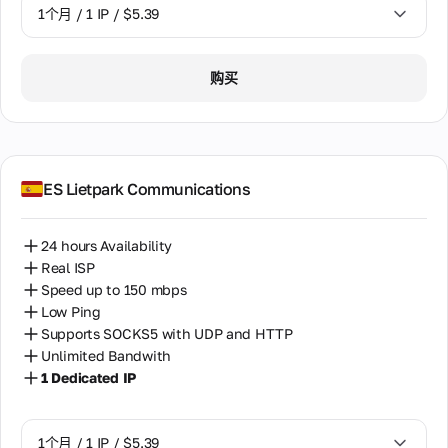
1个月 / 1 IP / $5.39
1个月 / 1 IP / $5.39
购买
ES Lietpark Communications
24 hours Availability
Real ISP
Speed up to 150 mbps
Low Ping
Supports SOCKS5 with UDP and HTTP
Unlimited Bandwith
1 Dedicated IP
1个月 / 1 IP / $5.39