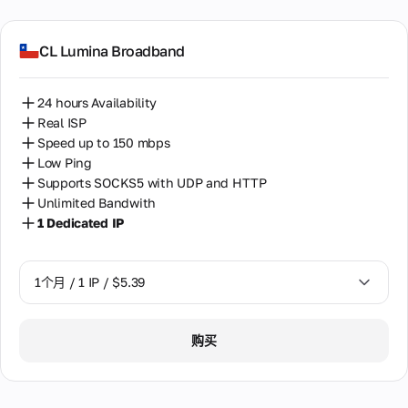
CL Lumina Broadband
24 hours Availability
Real ISP
Speed up to 150 mbps
Low Ping
Supports SOCKS5 with UDP and HTTP
Unlimited Bandwith
1 Dedicated IP
1个月 / 1 IP / $5.39
1个月 / 1 IP / $5.39
购买