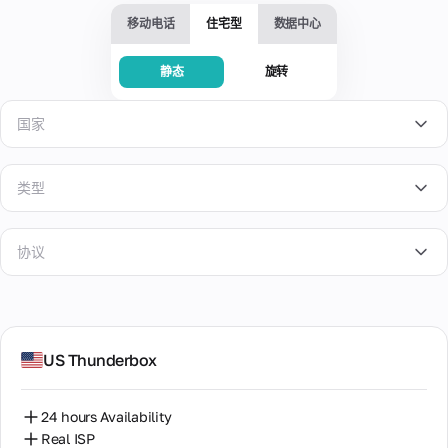
服
拟
人
活
供
移动电话
住宅型
数据中心
务
卡
4G/5G
问
商，
片
设
题
多个
备。
为在
和
地理
静态
旋转
高
线支
阻
检
速
信
付、
塞
查
和
数
广告
国家
息
IP
手
和订
据
专
地
动
虚
阅提
中
用
址
更
拟
供安
心
类型
静
改
全的
了解
号
博
来
态
帮
IP
虚拟
有关
码
流行
客
自
的
银行
IP地
在
助
租用
世
有
美国
能
卡，
址的
整
协议
与热
界
用
力
完全
所有
个
门在
各
的
英国
控制
信
租
线服
地
材
共
SOCKS5
支
息：
赁
知
务兼
数
料
享
出。
投
德国
期
识
容的
据
诉、
间
HTTP
单
库
手机
中
可靠
提
US Thunderbox
丹麦
一
人
号
心
我们
我
性评
供
SOCKS5+HTTP
设
码。
工
的
所有
的
级和
一
备
乌克兰
高
智
产品
卡
其他
个
供
24 hours Availability
速
和服
能
重要
专
片
关
多
乌兹别克斯坦
Real ISP
代
务的
解
数据
用