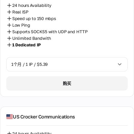
24 hours Availability
Real ISP
Speed up to 150 mbps
Low Ping
Supports SOCKS5 with UDP and HTTP
Unlimited Bandwith
1 Dedicated IP
1个月 / 1 IP / $5.39
1个月 / 1 IP / $5.39
购买
US Crocker Communications
24 hours Availability