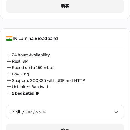
1个月 / 1 IP / $5.39
购买
IN Lumina Broadband
24 hours Availability
Real ISP
Speed up to 150 mbps
Low Ping
Supports SOCKS5 with UDP and HTTP
Unlimited Bandwith
1 Dedicated IP
1个月 / 1 IP / $5.39
1个月 / 1 IP / $5.39