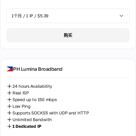
作
伙
伴
1个月 / 1 IP / $5.39
计
划
1个月 / 1 IP / $5.39
转
购买
售
设
备
托
管
PH Lumina Broadband
24 hours Availability
Real ISP
Speed up to 150 mbps
Low Ping
Supports SOCKS5 with UDP and HTTP
Unlimited Bandwith
1 Dedicated IP