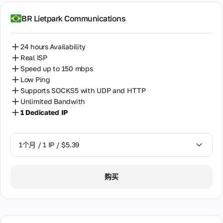
BR Lietpark Communications
24 hours Availability
Real ISP
Speed up to 150 mbps
Low Ping
Supports SOCKS5 with UDP and HTTP
Unlimited Bandwith
1 Dedicated IP
1个月 / 1 IP / $5.39
1个月 / 1 IP / $5.39
购买