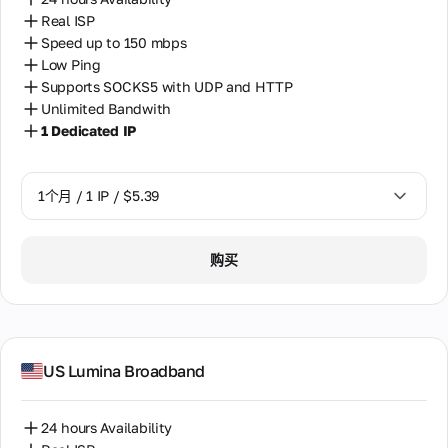
Real ISP
Speed up to 150 mbps
Low Ping
Supports SOCKS5 with UDP and HTTP
Unlimited Bandwith
1 Dedicated IP
1个月 / 1 IP / $5.39
1个月 / 1 IP / $5.39
购买
US Lumina Broadband
24 hours Availability