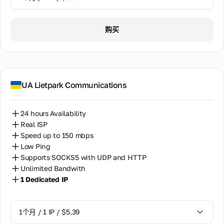
1个月 / 1 IP / $5.39
购买
UA Lietpark Communications
24 hours Availability
Real ISP
Speed up to 150 mbps
Low Ping
Supports SOCKS5 with UDP and HTTP
Unlimited Bandwith
1 Dedicated IP
1个月 / 1 IP / $5.39