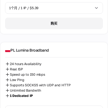
1个月 / 1 IP / $5.39
1个月 / 1 IP / $5.39
购买
PL Lumina Broadband
24 hours Availability
Real ISP
Speed up to 150 mbps
Low Ping
Supports SOCKS5 with UDP and HTTP
Unlimited Bandwith
1 Dedicated IP