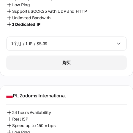
例
址。
性
新
作
Low Ping
高
IP
WhatsApp
伙
土耳其
级
Supports SOCKS5 with UDP and HTTP
在
伴
支持
旋
Unlimited Bandwith
银
整
的
通过
埃及
转
个
行
1 Dedicated IP
折
WhatsApp直
使
卡
超
扣
接与我们的
塞尔维亚
用
过
检
和
支持团队聊
期
1
奖
查
天。提供服
1个月 / 1 IP / $5.39
塞浦路斯
间
亿
金
务时间为
验证
分
个
08:00至
银行
墨西哥
配
IP
22:00
1个月 / 1 IP / $5.39
卡的
给
客
地
购买
GMT+0（仅
合法
一
奥地利
户
址。
限工作
性、
个
当
信
日）。
风险
用
委内瑞拉
需
息
级别
户。
要
和潜
关于
时
孟加拉国
电
在欺
支付
共
更
PL Zodoms International
子
诈指
方
享
改
尼日利亚
邮
标
式、
静
您
使用
件
的
态
巴基斯坦
24 hours Availability
条款
支
IP
关
最
和我
Real ISP
持
地
于
巴西
实
们服
Speed up to 150 mbps
详细
址，
欺
惠
务质
咨询
从
Low Ping