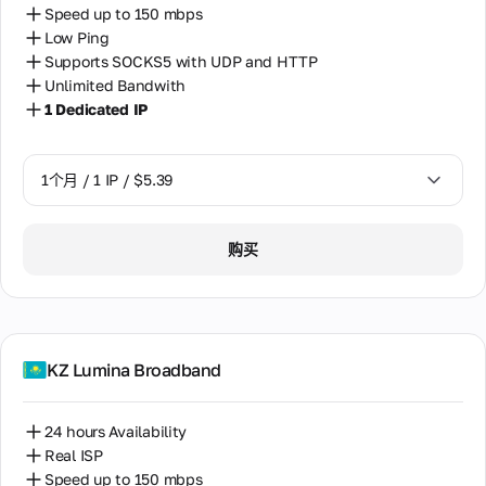
个
于
理
完整
Speed up to 150 mbps
决
IP
用
激
以色列
文
Low Ping
方
地
户
活
档。
电
址。
案
使
Supports SOCKS5 with UDP and HTTP
更
常见
俄罗斯
的
话
只
用，
AI
多
Unlimited Bandwith
问题
专
更
号
在
无
工
关
的答
1 Dedicated IP
保加利亚
用
多
120
码
法
作
案和
于
静
信
多
手
检
流
使用
代
克罗地亚
个
态
息
动
查
程
说
理
国
更
1个月 / 1 IP / $5.39
的
来
使
明。
加拿大
家
改
基
自
用
我
使
IP。
础
全
反
代
用
匈牙利
的
1个月 / 1 IP / $5.39
设
在
球
欺
购买
理
真
数
施
数
Telegram
诈
目
实
南非
字
据
系
中支持
路
录
中
统
来自我们专
由
合
印度
心
评
家的快速响
器
作
的
估
应，通过热
我
和
伙
超
印度尼西亚
手
门消息应
KZ Lumina Broadband
调
的
过
伴
机
用。支持时
制
代
200
台湾
号
来
间为08:00
解
理
万
码
自
至22:00
调
24 hours Availability
个
的
哈萨克斯坦
我
GMT+0 [无
器。
IP
Real ISP
可
们
休息日]
用
地
靠
Speed up to 150 mbps
合
哥伦比亚