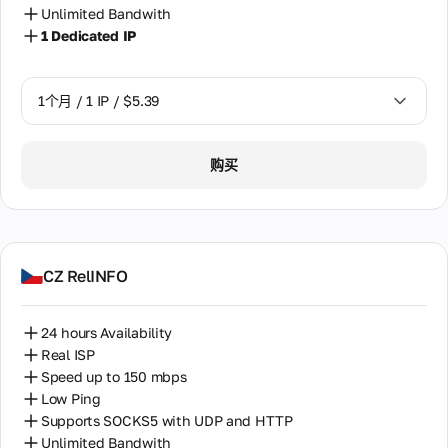
Unlimited Bandwith
1 Dedicated IP
1个月 / 1 IP / $5.39
1个月 / 1 IP / $5.39
购买
CZ RelINFO
24 hours Availability
Real ISP
Speed up to 150 mbps
Low Ping
Supports SOCKS5 with UDP and HTTP
Unlimited Bandwith