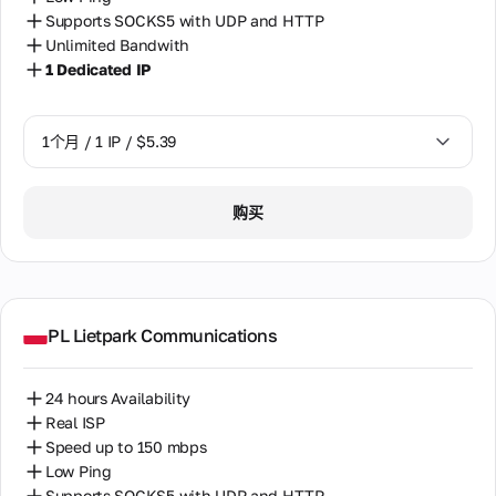
的
量保
希腊
诈
和官
超
Supports SOCKS5 with UDP and HTTP
数
证的
记
方通
过
据
所有
Unlimited Bandwith
意大利
分
讯的
120
中
必要
1 Dedicated IP
的
经典
个
心
信息
拉脱维亚
交流
更
国
代
方
家
多
理。
挪威
式。
中
信
评
1个月 / 1 IP / $5.39
一
隐
确保
选
息
价
台
私
在
捷克
择。
代
来自
政
24
1个月 / 1 IP / $5.39
理
我们
小时
购买
策
摩尔多瓦
计
被
客户
内回
划
服
多
关于
复
摩洛哥
个
务
服务
用
条
和服
斯洛伐克
户
务质
款
使
量的
Cookies
PL Lietpark Communications
斯里兰卡
用。
真实
政
评
策
新加坡
价。
24 hours Availability
支
Real ISP
新西兰
付
我
Speed up to 150 mbps
和
们
日本
退
Low Ping
的
款
Supports SOCKS5 with UDP and HTTP