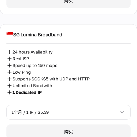
购买
SG Lumina Broadband
24 hours Availability
Real ISP
Speed up to 150 mbps
Low Ping
Supports SOCKS5 with UDP and HTTP
Unlimited Bandwith
1 Dedicated IP
1个月 / 1 IP / $5.39
1个月 / 1 IP / $5.39
购买