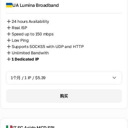
UA Lumina Broadband
24 hours Availability
Real ISP
Speed up to 150 mbps
Low Ping
Supports SOCKS5 with UDP and HTTP
Unlimited Bandwith
1 Dedicated IP
1个月 / 1 IP / $5.39
1个月 / 1 IP / $5.39
购买
IT SC Aside MCD SRL