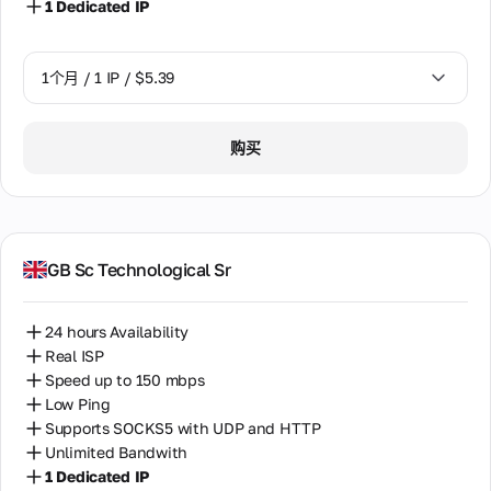
1 Dedicated IP
件。
阿尔及利亚
合
阿拉伯联合酋长国
1个月 / 1 IP / $5.39
作
关
阿根廷
系
1个月 / 1 IP / $5.39
购买
韩国
互利
的伙
伴关
香港
系，
适用
马来西亚
于合
GB Sc Technological Sr
作伙
马耳他
伴、
经销
24 hours Availability
商和
代理
Real ISP
设备
Speed up to 150 mbps
所有
Low Ping
者。
Supports SOCKS5 with UDP and HTTP
Unlimited Bandwith
合
1 Dedicated IP