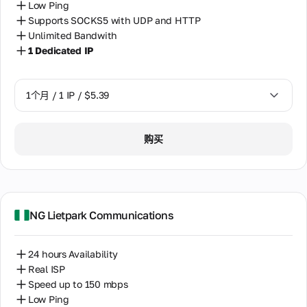
Low Ping
Supports SOCKS5 with UDP and HTTP
Unlimited Bandwith
1 Dedicated IP
1个月 / 1 IP / $5.39
1个月 / 1 IP / $5.39
购买
NG Lietpark Communications
24 hours Availability
Real ISP
Speed up to 150 mbps
Low Ping