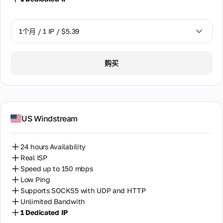
1个月 / 1 IP / $5.39
1个月 / 1 IP / $5.39
购买
US Windstream
24 hours Availability
Real ISP
Speed up to 150 mbps
Low Ping
Supports SOCKS5 with UDP and HTTP
Unlimited Bandwith
1 Dedicated IP