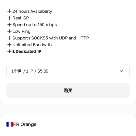
24 hours Availability
Real ISP
Speed up to 150 mbps
Low Ping
Supports SOCKS5 with UDP and HTTP
Unlimited Bandwith
1 Dedicated IP
1个月 / 1 IP / $5.39
1个月 / 1 IP / $5.39
购买
FR Orange