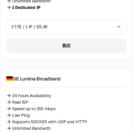
Unlimited Bandwith
命和
瑞典
价值
1 Dedicated IP
观。
瑞士
认识
专业
1个月 / 1 IP / $5.39
团
秘鲁
队。
立陶宛
1个月 / 1 IP / $5.39
购买
联
罗马尼亚
系
人
肯尼亚
与我
们联
芬兰
系的
DE Lumina Broadband
所有
荷兰
方
式，
24 hours Availability
菲律宾
包括
Real ISP
办公
葡萄牙
Speed up to 150 mbps
地
址、
Low Ping
西班牙
电话
Supports SOCKS5 with UDP and HTTP
和电
Unlimited Bandwith
越南
子邮