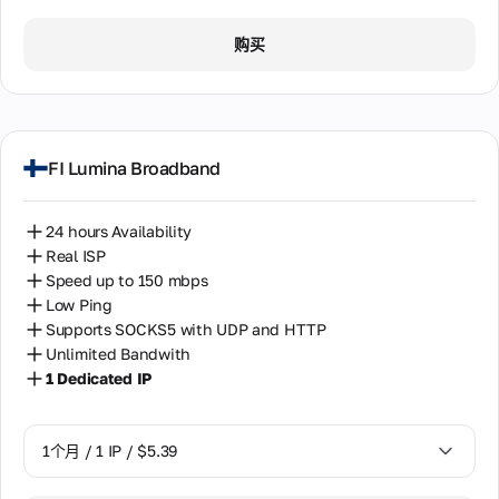
1个月 / 1 IP / $5.39
购买
FI Lumina Broadband
24 hours Availability
Real ISP
Speed up to 150 mbps
Low Ping
Supports SOCKS5 with UDP and HTTP
Unlimited Bandwith
1 Dedicated IP
1个月 / 1 IP / $5.39