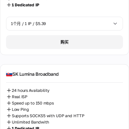
1 Dedicated IP
1个月 / 1 IP / $5.39
1个月 / 1 IP / $5.39
购买
SK Lumina Broadband
24 hours Availability
Real ISP
Speed up to 150 mbps
Low Ping
Supports SOCKS5 with UDP and HTTP
Unlimited Bandwith
1 Dedicated IP