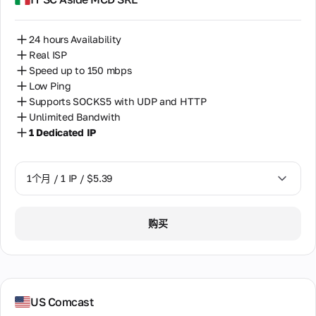
24 hours Availability
Real ISP
Speed up to 150 mbps
Low Ping
Supports SOCKS5 with UDP and HTTP
Unlimited Bandwith
1 Dedicated IP
1个月 / 1 IP / $5.39
1个月 / 1 IP / $5.39
购买
US Comcast