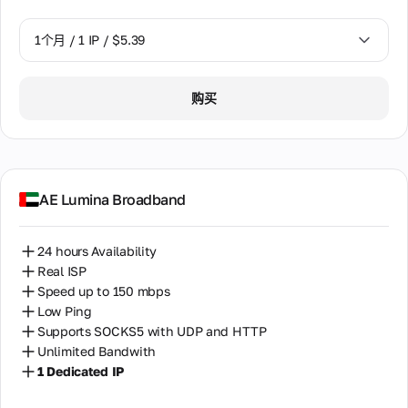
1个月 / 1 IP / $5.39
1个月 / 1 IP / $5.39
购买
AE Lumina Broadband
24 hours Availability
Real ISP
Speed up to 150 mbps
Low Ping
Supports SOCKS5 with UDP and HTTP
Unlimited Bandwith
1 Dedicated IP