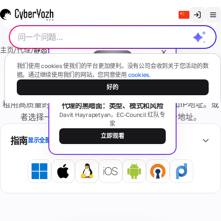
清除聊天记录
主页
/
代理
/
静态住宅代理
English
代
我们使用 cookies 使我们的平台更加便利。没有公司会收到关于您活动的数
Русский
据。通过继续使用我们的网站，您同意使用
cookies.
住宅代理 静态 IP
理
好的
Українська
免费网络研讨会
租用高质量的动态住宅代理——根据需要更改国家和IP地址。或
代理的黑暗面：类型、模式和风险
Español
移动
短
Davit Hayrapetyan，EC-Council 红队专
者选择一个静态IP，在整个租赁期间使用一个地址。
(4G/5G)
家
Português
信
基于真实
立即观看
指南
移动设备
显示全部
繁體中文
有任何问题吗？
住
Tiếng Việt
住
卡
宅
宅
私
Bahasa Indonesia
片
号
型
人
码
真实
专
忘
互联
用
记
网服
虚
个
激
务提