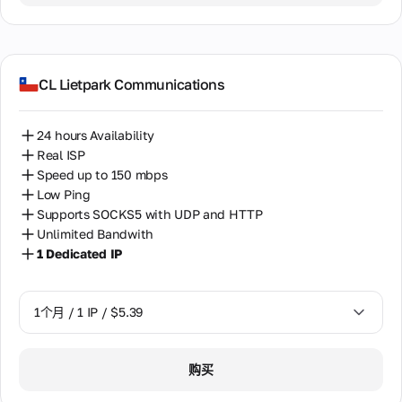
CL Lietpark Communications
24 hours Availability
Real ISP
Speed up to 150 mbps
Low Ping
Supports SOCKS5 with UDP and HTTP
Unlimited Bandwith
1 Dedicated IP
1个月 / 1 IP / $5.39
1个月 / 1 IP / $5.39
购买