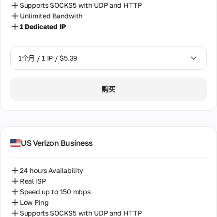
Supports SOCKS5 with UDP and HTTP
Unlimited Bandwith
1 Dedicated IP
1个月 / 1 IP / $5.39
1个月 / 1 IP / $5.39
购买
US Verizon Business
24 hours Availability
Real ISP
Speed up to 150 mbps
Low Ping
Supports SOCKS5 with UDP and HTTP