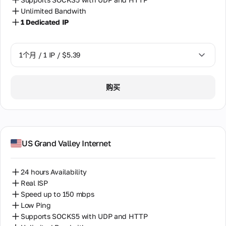
团
智利
促
Unlimited Bandwith
队
销
1 Dedicated IP
柬埔寨
关
和
于
折
我
格鲁吉亚
扣
们
1个月 / 1 IP / $5.39
团
比利时
队
的
1个月 / 1 IP / $5.39
沙特阿拉伯
购买
几
句
法国
话
波兰
关
泰国
US Grand Valley Internet
于
公
洪都拉斯
司
24 hours Availability
公司
澳大利亚
Real ISP
的发
展历
Speed up to 150 mbps
爱尔兰
史，
Low Ping
我们
Supports SOCKS5 with UDP and HTTP
爱沙尼亚
的使