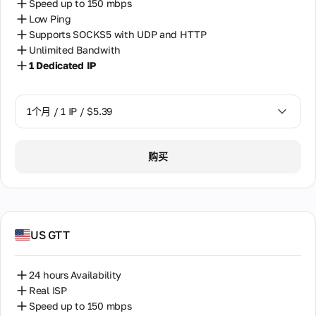
Speed up to 150 mbps
Low Ping
Supports SOCKS5 with UDP and HTTP
Unlimited Bandwith
1 Dedicated IP
1个月 / 1 IP / $5.39
1个月 / 1 IP / $5.39
购买
US GTT
24 hours Availability
Real ISP
Speed up to 150 mbps