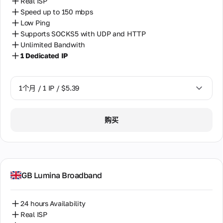
Real ISP
Speed up to 150 mbps
Low Ping
Supports SOCKS5 with UDP and HTTP
Unlimited Bandwith
1 Dedicated IP
1个月 / 1 IP / $5.39
1个月 / 1 IP / $5.39
购买
GB Lumina Broadband
24 hours Availability
Real ISP