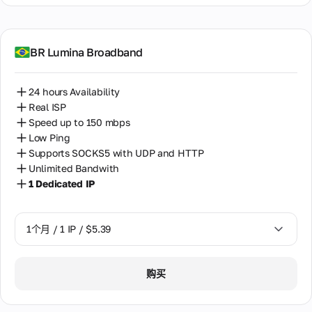
BR Lumina Broadband
24 hours Availability
Real ISP
Speed up to 150 mbps
Low Ping
Supports SOCKS5 with UDP and HTTP
Unlimited Bandwith
1 Dedicated IP
1个月 / 1 IP / $5.39
1个月 / 1 IP / $5.39
购买