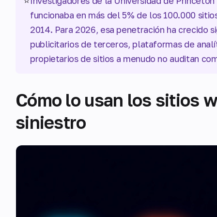
⭐
Investigadores de la Universidad de Princeton
funcionaba en más del 5% de los 100.000 siti
2014. Para 2026, esa penetración ha crecido si
publicitarios de terceros, plataformas de anal
propietarios de sitios a menudo no auditan c
Cómo lo usan los sitios w
siniestro