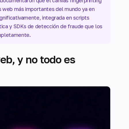
 documentaron que el canvas fingerprinting
os web más importantes del mundo ya en
gnificativamente, integrada en scripts
ítica y SDKs de detección de fraude que los
ompletamente.
eb, y no todo es