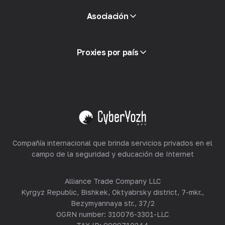
Acceso a la API
Asociación
Integración
Glosario
Ver todo
Programa de socios
Proxies por país
Reventa
Alojamiento de equipos
Ver todo
Compañía internacional que brinda servicios privados en el
campo de la seguridad y educación de Internet
Alliance Trade Company LLC
Kyrgyz Republic, Bishkek, Oktyabrsky district, 7-mkr.,
Bezymyannaya str., 37/2
OGRN number: 310076-3301-LLC