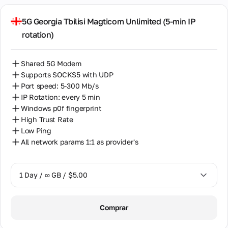
14 Days / ∞ GB / $30.00
5G Georgia Tbilisi Magticom Unlimited (5‑min IP
rotation)
30 Days / ∞ GB / $50.00
Shared 5G Modem
Supports SOCKS5 with UDP
Port speed: 5-300 Mb/s
IP Rotation: every 5 min
Windows p0f fingerprint
High Trust Rate
Low Ping
All network params 1:1 as provider's
1 Day / ∞ GB / $5.00
1 Day / ∞ GB / $5.00
Comprar
3 Days / ∞ GB / $10.00