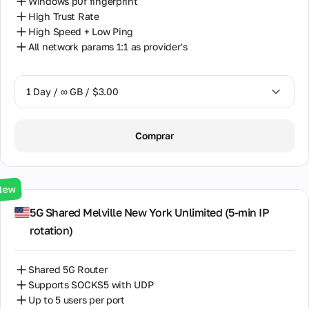
Windows p0f fingerprint
High Trust Rate
High Speed + Low Ping
All network params 1:1 as provider's
1 Day / ∞ GB / $3.00
1 Day / ∞ GB / $3.00
Comprar
3 Days / ∞ GB / $7.00
7 Days / ∞ GB / $20.00
New
14 Days / ∞ GB / $30.00
5G Shared Melville New York Unlimited (5‑min IP
rotation)
30 Days / ∞ GB / $50.00
Shared 5G Router
Supports SOCKS5 with UDP
Up to 5 users per port