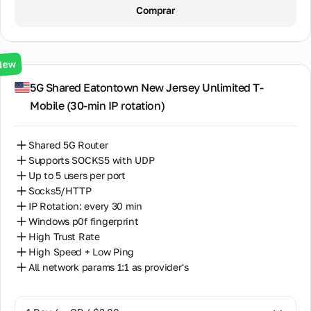
1 Day / ∞ GB / $3.00
Comprar
3 Days / ∞ GB / $7.00
7 Days / ∞ GB / $20.00
New
14 Days / ∞ GB / $30.00
5G Shared Eatontown New Jersey Unlimited T-
Mobile (30‑min IP rotation)
30 Days / ∞ GB / $50.00
Shared 5G Router
Supports SOCKS5 with UDP
Up to 5 users per port
Socks5/HTTP
IP Rotation: every 30 min
Windows p0f fingerprint
High Trust Rate
High Speed + Low Ping
All network params 1:1 as provider's