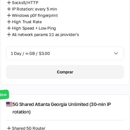
Socks5/HTTP
IP Rotation: every 5 min
Windows p0f fingerprint
High Trust Rate
High Speed + Low Ping
All network params 1:1 as provider's
1 Day / ∞ GB / $3.00
1 Day / ∞ GB / $3.00
Comprar
3 Days / ∞ GB / $7.00
7 Days / ∞ GB / $20.00
New
14 Days / ∞ GB / $30.00
5G Shared Atlanta Georgia Unlimited (30‑min IP
rotation)
30 Days / ∞ GB / $50.00
Shared 5G Router