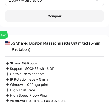
1 Day / ∞ GB / $3.00
1 Day / ∞ GB / $3.00
Comprar
3 Days / ∞ GB / $7.00
7 Days / ∞ GB / $20.00
New
14 Days / ∞ GB / $30.00
5G Shared Boston Massachusetts Unlimited (5‑min
IP rotation)
30 Days / ∞ GB / $50.00
Shared 5G Router
Supports SOCKS5 with UDP
Up to 5 users per port
IP Rotation: every 5 min
Windows p0f fingerprint
High Trust Rate
High Speed + Low Ping
All network params 1:1 as provider's