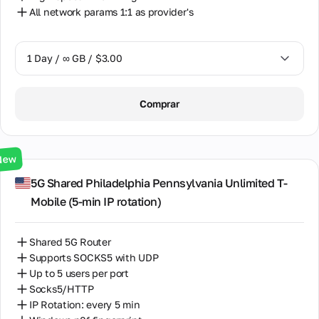
All network params 1:1 as provider's
1 Day / ∞ GB / $3.00
1 Day / ∞ GB / $3.00
Comprar
3 Days / ∞ GB / $7.00
7 Days / ∞ GB / $20.00
New
14 Days / ∞ GB / $30.00
5G Shared Philadelphia Pennsylvania Unlimited T-
Mobile (5‑min IP rotation)
30 Days / ∞ GB / $50.00
Shared 5G Router
Supports SOCKS5 with UDP
Up to 5 users per port
Socks5/HTTP
IP Rotation: every 5 min