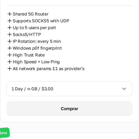
Shared 5G Router
Supports SOCKS5 with UDP
Up to 5 users per port
Socks5/HTTP
IP Rotation: every 5 min
Windows p0f fingerprint
High Trust Rate
High Speed + Low Ping
All network params 1:1 as provider's
1 Day / ∞ GB / $3.00
1 Day / ∞ GB / $3.00
Comprar
3 Days / ∞ GB / $7.00
7 Days / ∞ GB / $20.00
New