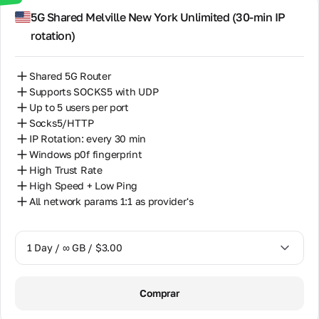
incluyendo
14 Days / ∞ GB / $30.00
5G Shared Melville New York Unlimited (30‑min IP
dirección de
oficina,
rotation)
30 Days / ∞ GB / $50.00
teléfonos y
correo
electrónico.
Shared 5G Router
Supports SOCKS5 with UDP
Asociación
Up to 5 users per port
Asociación
Socks5/HTTP
mutuamente
IP Rotation: every 30 min
beneficiosa
Windows p0f fingerprint
para socios,
High Trust Rate
revendedores
y propietarios
High Speed + Low Ping
de equipos
All network params 1:1 as provider's
proxy.
1 Day / ∞ GB / $3.00
Programa
de
Socios
1 Day / ∞ GB / $3.00
Comprar
Reservar
3 Days / ∞ GB / $7.00
Alojamiento