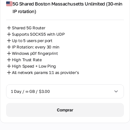
14 Days / ∞ GB / $30.00
5G Shared Boston Massachusetts Unlimited (30‑min
IP rotation)
30 Days / ∞ GB / $50.00
Shared 5G Router
Supports SOCKS5 with UDP
Up to 5 users per port
IP Rotation: every 30 min
Windows p0f fingerprint
High Trust Rate
High Speed + Low Ping
All network params 1:1 as provider's
1 Day / ∞ GB / $3.00
1 Day / ∞ GB / $3.00
Comprar
3 Days / ∞ GB / $7.00
7 Days / ∞ GB / $20.00