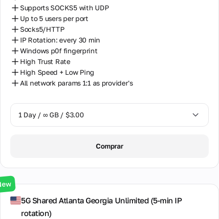
Supports SOCKS5 with UDP
Up to 5 users per port
Socks5/HTTP
IP Rotation: every 30 min
Windows p0f fingerprint
High Trust Rate
High Speed + Low Ping
All network params 1:1 as provider's
1 Day / ∞ GB / $3.00
1 Day / ∞ GB / $3.00
Comprar
3 Days / ∞ GB / $7.00
7 Days / ∞ GB / $20.00
New
14 Days / ∞ GB / $30.00
5G Shared Atlanta Georgia Unlimited (5‑min IP
rotation)
30 Days / ∞ GB / $50.00