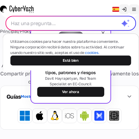
Borrar chat
Principal
/
Proxy
/
Proxy Móvil Compartido
English
Proxies
Utilizamos cookies para hacer nuestra plataforma conveniente.
Русский
Ninguna corporación recibirá datos sobre tu actividad. Al continuar
Proxies compartidos móviles
usando nuestro sitio web, aceptas el uso de
cookies.
Українська
Seminario web gratuito
Móvil
Está bien
SMS
Alquila proxies móviles compartidos fiables (LTE/4G/5G).
El lado oscuro de los proxies:
(4G/5G)
Español
tipos, patrones y riesgos
Compartir proxies te permite reducir significativamente los
Basado en
Português
Davit Hayrapetyan, Red Team
dispositivos
costos sin comprometer la calidad.
Specialist en EC-Council
móviles
Números
Tarjetas
reales
繁體中文
residenciales
Ver ahora
¿Alguna pregunta?
Guías
Mostrar todo
Olvídate de los
Tiếng Việt
problemas de
Residencial
activación y
Tarjetas
Servicios
Proveedores
Privado
Bahasa Indonesia
bloqueos
Virtuales
de internet
Dedicado
Tarjetas
reales,
Dispositivo
bancarias
múltiples geo
Números
personal
virtuales
Comprobación
virtuales
Información
4G/5G.
seguras para