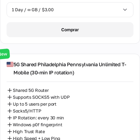
1 Day / ∞ GB / $3.00
1 Day / ∞ GB / $3.00
Comprar
3 Days / ∞ GB / $7.00
7 Days / ∞ GB / $20.00
New
14 Days / ∞ GB / $30.00
5G Shared Philadelphia Pennsylvania Unlimited T-
Mobile (30‑min IP rotation)
30 Days / ∞ GB / $50.00
Shared 5G Router
Supports SOCKS5 with UDP
Up to 5 users per port
Socks5/HTTP
IP Rotation: every 30 min
Windows p0f fingerprint
High Trust Rate
High Speed + Low Ping