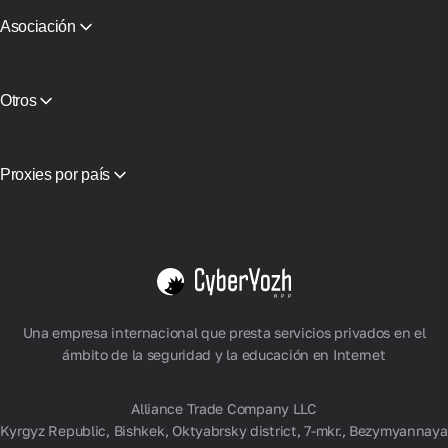
CyberYozh App vs NetNut
Asociación
CyberYozh App vs NodeMaven
Programa de Socios
View all
Reservar
Alojamiento de Equipos
Otros
Acceso API
Integración
Glosario
Proxies por país
Vietnam
EE.UU.
Alemania
Reino Unido
Polonia
Ver todo
Una empresa internacional que presta servicios privados en el
ámbito de la seguridad y la educación en Internet
Alliance Trade Company LLC
Kyrgyz Republic, Bishkek, Oktyabrsky district, 7-mkr., Bezymyannaya