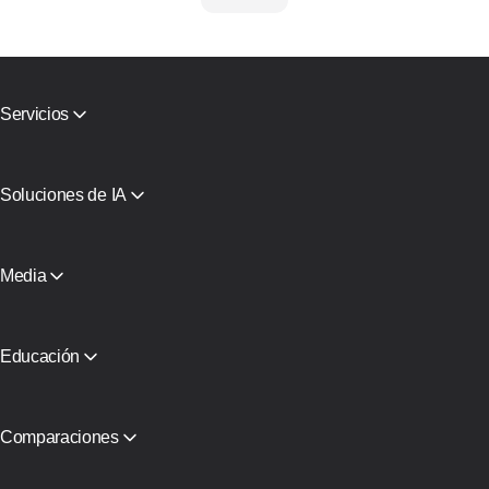
Servicios
Proxies móviles
Proxies residenciales
Activación por SMS
Soluciones de IA
Tarjetas Virtuales
Proxy para agentes de búsqueda con IA
Verificación de reputación
Infraestructura de proxy de Claude
Catálogo de Proxies
Proxy para Agente de IA
Media
Proxies gratuitos
Ver todo
Blog y artículos
Socios
Comunicados de Prensa
Educación
Libro gratuito
Comparaciones
CyberYozh App vs SOAX
CyberYozh App vs Proxy Seller