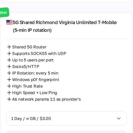
de
7 Days / ∞ GB / $20.00
Equipos
New
14 Days / ∞ GB / $30.00
5G Shared Richmond Virginia Unlimited T-Mobile
(5‑min IP rotation)
30 Days / ∞ GB / $50.00
Shared 5G Router
Supports SOCKS5 with UDP
Up to 5 users per port
Socks5/HTTP
IP Rotation: every 5 min
Windows p0f fingerprint
High Trust Rate
High Speed + Low Ping
All network params 1:1 as provider's
1 Day / ∞ GB / $3.00