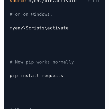
source
 myenv/bin/activate    
# Linux/
# or on Windows:
myenv\Scripts\activate

# Now pip works normally
pip install requests
