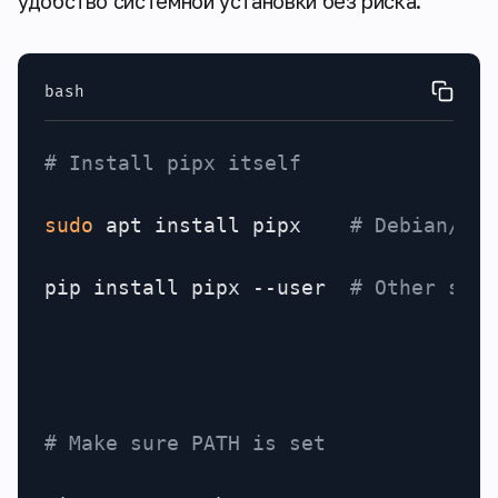
удобство системной установки без риска.
bash
# Install pipx itself
sudo
 apt install pipx    
# Debian/Ubu
pip install pipx --user  
# Other syst
# Make sure PATH is set