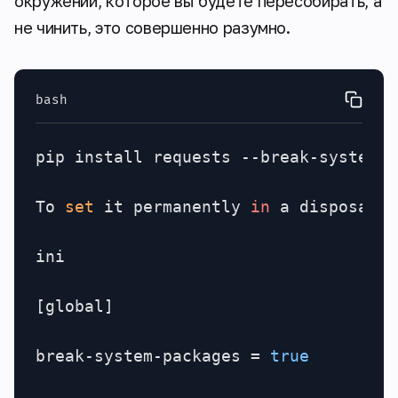
окружении, которое вы будете пересобирать, а
не чинить, это совершенно разумно.
bash
pip install requests --break-system-p
To 
set
 it permanently 
in
 a disposable
ini

[global]

break-system-packages = 
true