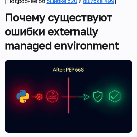
[Подробнее об
ошибке 520
и
ошибке 499
]
Почему существуют
ошибки externally
managed environment