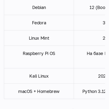
Debian
12 (Book
Fedora
38
Linux Mint
22
Raspberry Pi OS
На базе B
Kali Linux
2023
macOS + Homebrew
Python 3.12