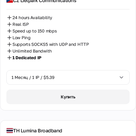
CZ Lietpark Communications
24 hours Availability
Real ISP
Speed up to 150 mbps
Low Ping
Supports SOCKS5 with UDP and HTTP
Unlimited Bandwith
1 Dedicated IP
1 Месяц / 1 IP / $5.39
1 Месяц / 1 IP / $5.39
Купить
TH Lumina Broadband