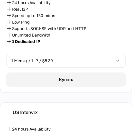
Камбоджа
24 hours Availability
сотрудничество
Real ISP
для партнёров,
Канада
Speed up to 150 mbps
реселлеров и
владельцев
Low Ping
Кения
оборудования для
Supports SOCKS5 with UDP and HTTP
прокси.
Unlimited Bandwith
Кипр
1 Dedicated IP
Колумбия
Партнёрская
программа
Латвия
1 Месяц / 1 IP / $5.39
Реселлинг
Литва
Хостинг
оборудования
1 Месяц / 1 IP / $5.39
Купить
Малайзия
Мальта
Марокко
US Interwrx
Мексика
Молдова
24 hours Availability