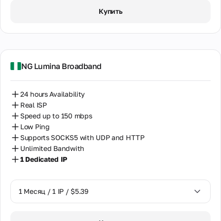
1 Месяц / 1 IP / $5.39
Купить
NG Lumina Broadband
24 hours Availability
Real ISP
Speed up to 150 mbps
Low Ping
Supports SOCKS5 with UDP and HTTP
Unlimited Bandwith
1 Dedicated IP
1 Месяц / 1 IP / $5.39
1 Месяц / 1 IP / $5.39