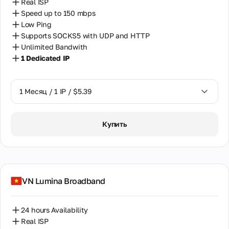
Real ISP
Speed up to 150 mbps
Low Ping
Supports SOCKS5 with UDP and HTTP
Unlimited Bandwith
1 Dedicated IP
1 Месяц / 1 IP / $5.39
1 Месяц / 1 IP / $5.39
Купить
VN Lumina Broadband
24 hours Availability
Real ISP