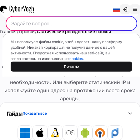
Очистить чат
Главная
/
Прокси
/
Статические резидентские прокси
English
Прокси
Мы используем файлы cookie, чтобы сделать нашу платформу
Русский
удобной. Никакая корпорация не получит данные о вашей
Резидентские прокси
активности. Продолжая использовать наш веб-сайт, вы
Українська
соглашаетесь на использование
cookies.
Мобильные
СМС
Арендуйте качественные динамические резидентские
Понятно
(4G/5G)
Español
прокси — меняйте страны и IP-адреса по мере
На основе
Português
реальных
необходимости. Или выберите статический IP и
мобильных
Резидентские
Карты
используйте один адрес на протяжении всего срока
устройств
繁體中文
номера
Есть какие-то вопросы?
аренды.
Забудьте о
Tiếng Việt
проблемах
Резидентские
активации и
Виртуальные
Гайды
Сервисы
Реальные
Показать все
Приватные
Bahasa Indonesia
блокировках
карты
интернет-
выделенные
Безопасные
провайдеры,
Персональное
виртуальные
множество гео
Виртуальные
4G/5G
банковские
Оценка
номера
Информация
устройство.
карты для