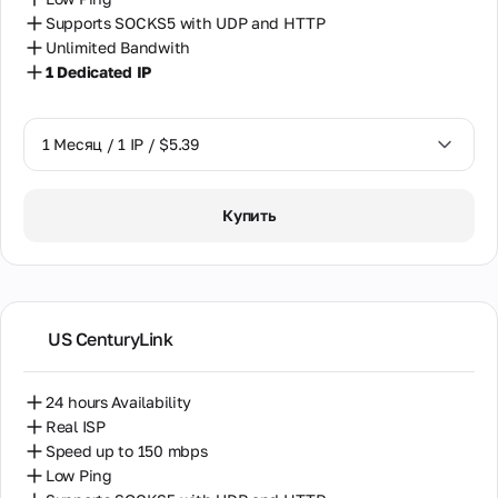
Supports SOCKS5 with UDP and HTTP
Unlimited Bandwith
1 Dedicated IP
1 Месяц / 1 IP / $5.39
1 Месяц / 1 IP / $5.39
Купить
US CenturyLink
24 hours Availability
Real ISP
Speed up to 150 mbps
Low Ping