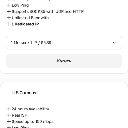
Low Ping
Чехия
Supports SOCKS5 with UDP and HTTP
Unlimited Bandwith
Чили
1 Dedicated IP
Швейцария
Швеция
1 Месяц / 1 IP / $5.39
Шри-Ланка
1 Месяц / 1 IP / $5.39
Купить
Эстония
Южная Африка
Южная Корея
US Comcast
Япония
24 hours Availability
Real ISP
Speed up to 150 mbps
Low Ping