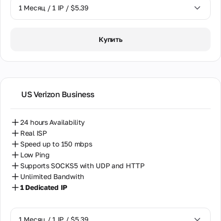
1 Месяц / 1 IP / $5.39
1 Месяц / 1 IP / $5.39
Купить
US Verizon Business
24 hours Availability
Real ISP
Speed up to 150 mbps
Low Ping
Supports SOCKS5 with UDP and HTTP
Unlimited Bandwith
1 Dedicated IP
1 Месяц / 1 IP / $5.39