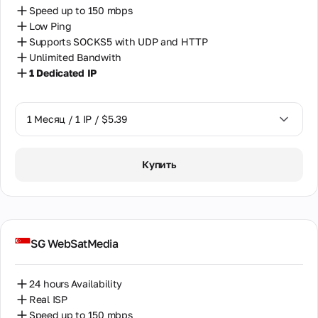
Speed up to 150 mbps
Сербия
Low Ping
Supports SOCKS5 with UDP and HTTP
Сингапур
Unlimited Bandwith
Словакия
1 Dedicated IP
Таиланд
1 Месяц / 1 IP / $5.39
Тайвань
Турция
1 Месяц / 1 IP / $5.39
Купить
Узбекистан
Украина
Филиппины
SG WebSatMedia
Финляндия
24 hours Availability
Франция
Real ISP
Хорватия
Speed up to 150 mbps