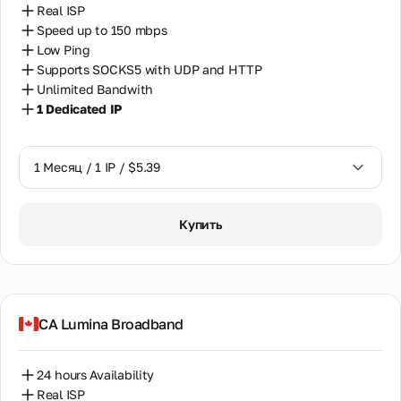
Real ISP
Нигерия
Speed up to 150 mbps
Нидерланды
Low Ping
Supports SOCKS5 with UDP and HTTP
Новая Зеландия
Unlimited Bandwith
1 Dedicated IP
Норвегия
Объединенные Арабские Эмираты
1 Месяц / 1 IP / $5.39
Пакистан
1 Месяц / 1 IP / $5.39
Перу
Купить
Польша
Португалия
Россия
CA Lumina Broadband
Румыния
24 hours Availability
Саудовская Аравия
Real ISP