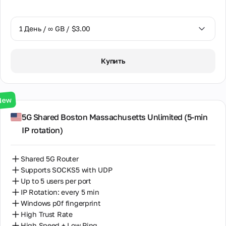
1 День / ∞ GB / $3.00
1 День / ∞ GB / $3.00
Купить
3 Дня / ∞ GB / $7.00
7 Дней / ∞ GB / $20.00
New
14 Дней / ∞ GB / $30.00
5G Shared Boston Massachusetts Unlimited (5‑min
IP rotation)
30 Дней / ∞ GB / $50.00
Shared 5G Router
Supports SOCKS5 with UDP
Up to 5 users per port
IP Rotation: every 5 min
Windows p0f fingerprint
High Trust Rate
High Speed + Low Ping