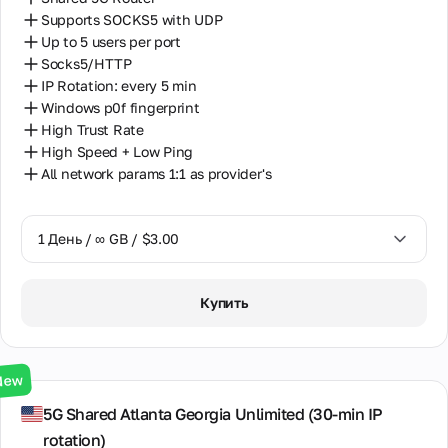
Supports SOCKS5 with UDP
Up to 5 users per port
Socks5/HTTP
IP Rotation: every 5 min
Windows p0f fingerprint
High Trust Rate
High Speed + Low Ping
All network params 1:1 as provider's
1 День / ∞ GB / $3.00
1 День / ∞ GB / $3.00
Купить
3 Дня / ∞ GB / $7.00
7 Дней / ∞ GB / $20.00
New
14 Дней / ∞ GB / $30.00
5G Shared Atlanta Georgia Unlimited (30‑min IP
rotation)
30 Дней / ∞ GB / $50.00