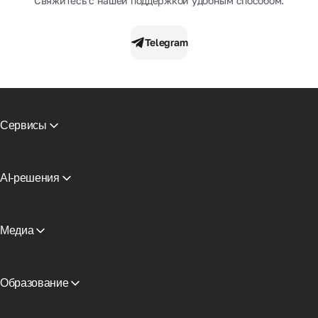
Свяжитесь с нашей поддержкой удобным способом:
Telegram
Сервисы
Мобильные прокси
Резидентские прокси
СМС активации
AI-решения
Виртуальные карты
Прокси для ИИ-агентов поиска
Проверка репутации
Прокси-инфраструктура Claude
Каталог прокси
Прокси для AI-агента
Медиа
Бесплатные прокси
Смотреть все
Блог и статьи
Партнеры
СМИ о нас
Образование
Академия
Бесплатная книга