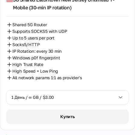
и
Классический
О компании
Mobile (30‑min IP rotation)
скидки
способ связи для
30 Дней / ∞ GB / $50.00
История
детальных
развития
вопросов и
компании, наша
официальной
Shared 5G Router
миссия и
переписки.
Supports SOCKS5 with UDP
ценности.
Гарантированный
Познакомьтесь с
Up to 5 users per port
ответ в течение
командой
Socks5/HTTP
24 часов
профессионалов.
IP Rotation: every 30 min
Windows p0f fingerprint
Контакты
High Trust Rate
Все способы
High Speed + Low Ping
связи с
All network params 1:1 as provider's
нами,
включая
адрес
1 День / ∞ GB / $3.00
офиса,
телефоны и
электронную
1 День / ∞ GB / $3.00
почту.
Купить
3 Дня / ∞ GB / $7.00
Сотрудничество
Взаимовыгодное