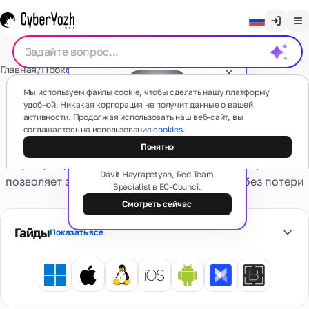
Очистить чат
Главная
/
Прокси
/
Мобильные shared прокси
English
Прокси
Мы используем файлы cookie, чтобы сделать нашу платформу
Русский
удобной. Никакая корпорация не получит данные о вашей
Мобильные shared прокси
активности. Продолжая использовать наш веб-сайт, вы
Українська
соглашаетесь на использование
cookies.
Бесплатный вебинар
Мобильные
СМС
Арендуйте надежные мобильные общие прокси
Теневая сторона прокси: типы,
Понятно
(4G/5G)
Español
схемы и риски
(LTE/4G/5G). Совместное использование прокси
На основе
Português
Davit Hayrapetyan, Red Team
реальных
позволяет значительно снизить стоимость без потери
Specialist в EC-Council
мобильных
Резидентские
Карты
качества.
устройств
繁體中文
номера
Смотреть сейчас
Есть какие-то вопросы?
Забудьте о
Tiếng Việt
проблемах
Гайды
Показать все
Резидентские
активации и
Виртуальные
Сервисы
Реальные
Приватные
Bahasa Indonesia
блокировках
карты
интернет-
выделенные
Безопасные
провайдеры,
Персональное
виртуальные
множество гео
Виртуальные
4G/5G
банковские
Оценка
номера
Информация
устройство.
карты для