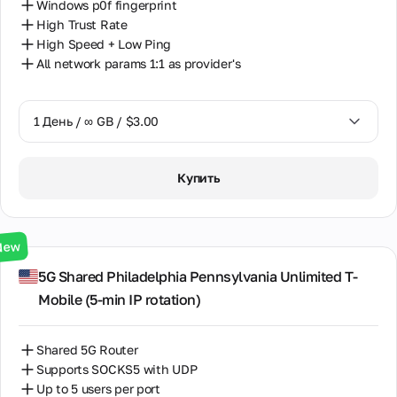
Windows p0f fingerprint
High Trust Rate
High Speed + Low Ping
All network params 1:1 as provider's
1 День / ∞ GB / $3.00
1 День / ∞ GB / $3.00
Купить
3 Дня / ∞ GB / $7.00
7 Дней / ∞ GB / $20.00
New
14 Дней / ∞ GB / $30.00
5G Shared Philadelphia Pennsylvania Unlimited T-
Mobile (5‑min IP rotation)
30 Дней / ∞ GB / $50.00
Shared 5G Router
Supports SOCKS5 with UDP
Up to 5 users per port