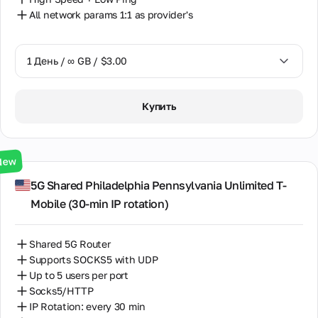
All network params 1:1 as provider's
1 День / ∞ GB / $3.00
1 День / ∞ GB / $3.00
Купить
3 Дня / ∞ GB / $7.00
7 Дней / ∞ GB / $20.00
New
14 Дней / ∞ GB / $30.00
5G Shared Philadelphia Pennsylvania Unlimited T-
Mobile (30‑min IP rotation)
30 Дней / ∞ GB / $50.00
Shared 5G Router
Supports SOCKS5 with UDP
Up to 5 users per port
Socks5/HTTP
IP Rotation: every 30 min