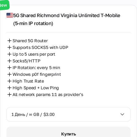
7 Дней / ∞ GB / $20.00
New
сотрудничество
для партнёров,
14 Дней / ∞ GB / $30.00
5G Shared Richmond Virginia Unlimited T-Mobile
реселлеров и
владельцев
(5‑min IP rotation)
30 Дней / ∞ GB / $50.00
оборудования для
прокси.
Shared 5G Router
Supports SOCKS5 with UDP
Партнёрская
Up to 5 users per port
программа
Socks5/HTTP
Реселлинг
IP Rotation: every 5 min
Хостинг
Windows p0f fingerprint
оборудования
High Trust Rate
High Speed + Low Ping
All network params 1:1 as provider's
1 День / ∞ GB / $3.00
1 День / ∞ GB / $3.00
Купить