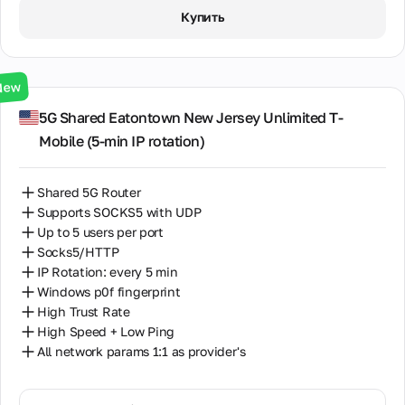
1 День / ∞ GB / $3.00
Купить
3 Дня / ∞ GB / $7.00
7 Дней / ∞ GB / $20.00
New
14 Дней / ∞ GB / $30.00
5G Shared Eatontown New Jersey Unlimited T-
Mobile (5‑min IP rotation)
30 Дней / ∞ GB / $50.00
Shared 5G Router
Supports SOCKS5 with UDP
Up to 5 users per port
Socks5/HTTP
IP Rotation: every 5 min
Windows p0f fingerprint
High Trust Rate
High Speed + Low Ping
All network params 1:1 as provider's