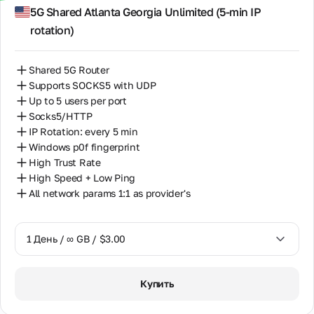
14 Дней / ∞ GB / $30.00
5G Shared Atlanta Georgia Unlimited (5‑min IP
rotation)
30 Дней / ∞ GB / $50.00
Shared 5G Router
Supports SOCKS5 with UDP
Up to 5 users per port
Socks5/HTTP
IP Rotation: every 5 min
Windows p0f fingerprint
High Trust Rate
High Speed + Low Ping
All network params 1:1 as provider's
1 День / ∞ GB / $3.00
1 День / ∞ GB / $3.00
Купить
3 Дня / ∞ GB / $7.00