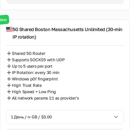
3 Дня / ∞ GB / $7.00
7 Дней / ∞ GB / $20.00
New
14 Дней / ∞ GB / $30.00
5G Shared Boston Massachusetts Unlimited (30‑min
IP rotation)
30 Дней / ∞ GB / $50.00
Shared 5G Router
Supports SOCKS5 with UDP
Up to 5 users per port
IP Rotation: every 30 min
Windows p0f fingerprint
High Trust Rate
High Speed + Low Ping
All network params 1:1 as provider's
1 День / ∞ GB / $3.00