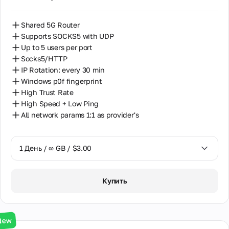
Shared 5G Router
Supports SOCKS5 with UDP
Up to 5 users per port
Socks5/HTTP
IP Rotation: every 30 min
Windows p0f fingerprint
High Trust Rate
High Speed + Low Ping
All network params 1:1 as provider's
1 День / ∞ GB / $3.00
1 День / ∞ GB / $3.00
Купить
3 Дня / ∞ GB / $7.00
7 Дней / ∞ GB / $20.00
New