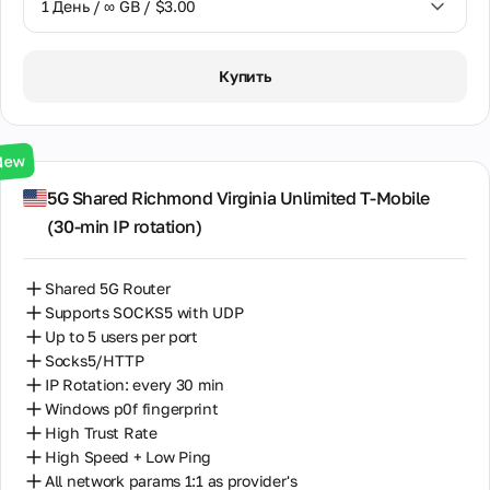
1 День / ∞ GB / $3.00
1 День / ∞ GB / $3.00
Купить
3 Дня / ∞ GB / $7.00
7 Дней / ∞ GB / $20.00
New
14 Дней / ∞ GB / $30.00
5G Shared Richmond Virginia Unlimited T-Mobile
(30‑min IP rotation)
30 Дней / ∞ GB / $50.00
Shared 5G Router
Supports SOCKS5 with UDP
Up to 5 users per port
Socks5/HTTP
IP Rotation: every 30 min
Windows p0f fingerprint
High Trust Rate
High Speed + Low Ping
All network params 1:1 as provider's