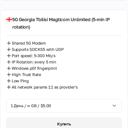
7 Дней / ∞ GB / $20.00
14 Дней / ∞ GB / $30.00
5G Georgia Tbilisi Magticom Unlimited (5‑min IP
rotation)
30 Дней / ∞ GB / $50.00
Shared 5G Modem
Supports SOCKS5 with UDP
Port speed: 5-300 Mb/s
IP Rotation: every 5 min
Windows p0f fingerprint
High Trust Rate
Low Ping
All network params 1:1 as provider's
1 День / ∞ GB / $5.00
1 День / ∞ GB / $5.00
Купить