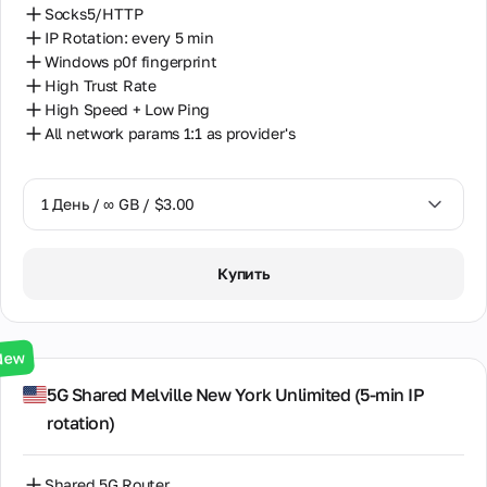
Socks5/HTTP
IP Rotation: every 5 min
Windows p0f fingerprint
High Trust Rate
High Speed + Low Ping
All network params 1:1 as provider's
1 День / ∞ GB / $3.00
1 День / ∞ GB / $3.00
Купить
3 Дня / ∞ GB / $7.00
7 Дней / ∞ GB / $20.00
New
14 Дней / ∞ GB / $30.00
5G Shared Melville New York Unlimited (5‑min IP
rotation)
30 Дней / ∞ GB / $50.00
Shared 5G Router