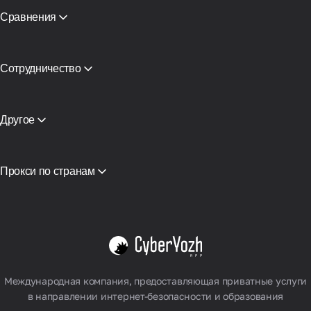
Сравнения
CyberYozh App vs SOAX
CyberYozh App vs Proxy Seller
CyberYozh App vs NetNut
Сотрудничество
CyberYozh App против NodeMaven
Партнёрская программа
View all
Реселлинг
Хостинг оборудования
Другое
Доступ к API
Интеграция
Глоссарий
Прокси по странам
Вьетнам
США
Германия
Великобритания
Польша
Смотреть все
Международная компания, предоставляющая приватные услуги
в направлении интернет-безопасности и образования