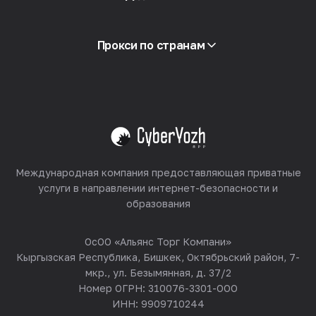
Интеграция
Глоссарий
Смотреть все
Партнёрская программа
Прокси по странам
Реселлинг
Хостинг оборудования
Смотреть все
Международная компания предоставляющая приватные
услуги в направлении интернет-безопасности и
образования
ОсОО «Альянс Торг Компани»
Кыргызская Республика, Бишкек, Октябрьский район, 7-
мкр., ул. Безымянная, д. 37/2
Номер ОГРН: 310076-3301-ООО
ИНН: 9909710244