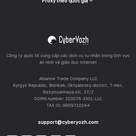
Proxy theo quốc gia
Bán lại
Lưu trữ thiết bị
Xem tất cả
Công ty quốc tế cung cấp các dịch vụ tư nhân trong lĩnh vực
an ninh và giáo dục Internet
Alliance Trade Company LLC
Kyrgyz Republic, Bishkek, Oktyabrsky district, 7-mkr.,
Bezymyannaya str., 37/2
OGRN number: 310076-3301-LLC
TAX ID: 9909710244
support@cyberyozh.com