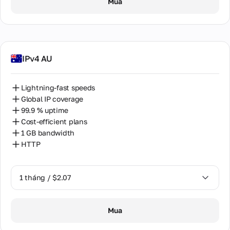
Mua
IPv4 AU
Lightning-fast speeds
Global IP coverage
99.9 % uptime
Cost-efficient plans
1 GB bandwidth
HTTP
1 tháng / $2.07
1 tháng / $2.07
Mua