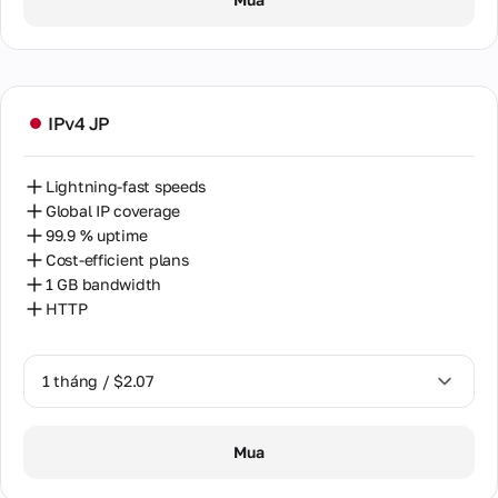
IPv4 JP
Lightning-fast speeds
Global IP coverage
99.9 % uptime
Cost-efficient plans
1 GB bandwidth
HTTP
1 tháng / $2.07
1 tháng / $2.07
Mua