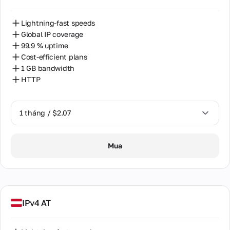
Lightning-fast speeds
Global IP coverage
99.9 % uptime
Cost-efficient plans
1 GB bandwidth
HTTP
1 tháng / $2.07
1 tháng / $2.07
Mua
IPv4 AT