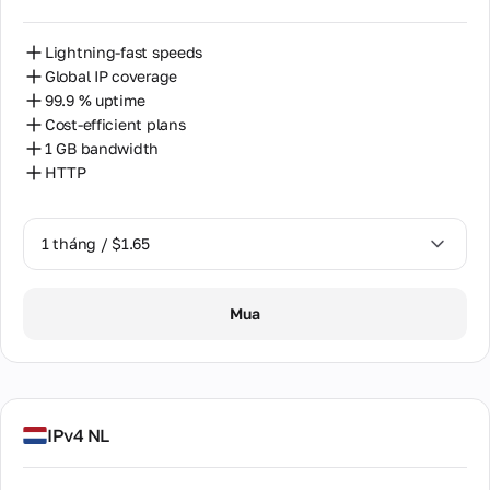
Lightning-fast speeds
Global IP coverage
99.9 % uptime
Cost-efficient plans
1 GB bandwidth
HTTP
1 tháng / $1.65
1 tháng / $1.65
Mua
IPv4 NL