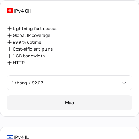
bị
Hosting
IPv4 CH
Lightning-fast speeds
Global IP coverage
99.9 % uptime
Cost-efficient plans
1 GB bandwidth
HTTP
1 tháng / $2.07
1 tháng / $2.07
Mua
IPv4 IL