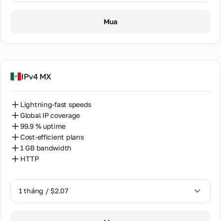
1 tháng / $2.07
Mua
IPv4 MX
Lightning-fast speeds
Global IP coverage
99.9 % uptime
Cost-efficient plans
1 GB bandwidth
HTTP
1 tháng / $2.07
1 tháng / $2.07