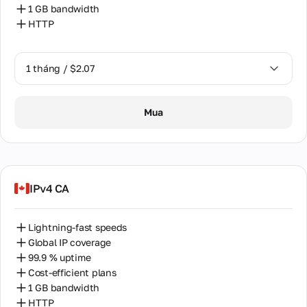
1 GB bandwidth
HTTP
1 tháng / $2.07
1 tháng / $2.07
Mua
IPv4 CA
Lightning-fast speeds
Global IP coverage
99.9 % uptime
Cost-efficient plans
1 GB bandwidth
HTTP