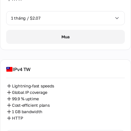
1 tháng / $2.07
1 tháng / $2.07
Mua
IPv4 TW
Lightning-fast speeds
Global IP coverage
99.9 % uptime
Cost-efficient plans
1 GB bandwidth
HTTP