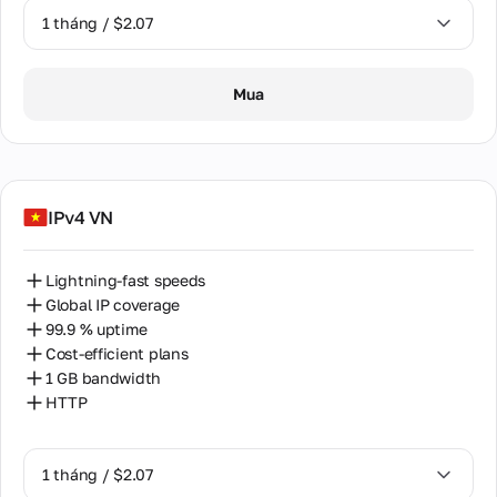
1 tháng / $2.07
1 tháng / $2.07
Mua
IPv4 VN
Lightning-fast speeds
Global IP coverage
99.9 % uptime
Cost-efficient plans
1 GB bandwidth
HTTP
1 tháng / $2.07