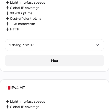
Lightning-fast speeds
Global IP coverage
99.9 % uptime
Cost-efficient plans
1 GB bandwidth
HTTP
1 tháng / $2.07
1 tháng / $2.07
Mua
IPv4 MT
Lightning-fast speeds
Global IP coverage