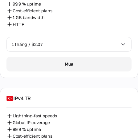
99.9 % uptime
Cost-efficient plans
1 GB bandwidth
HTTP
1 tháng / $2.07
1 tháng / $2.07
Mua
IPv4 TR
Lightning-fast speeds
Global IP coverage
99.9 % uptime
Cost-efficient plans