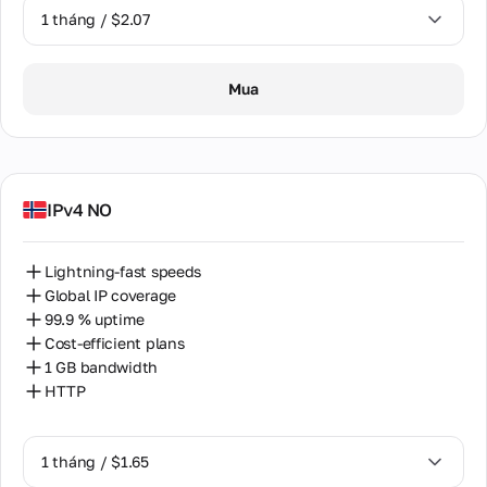
1 tháng / $2.07
1 tháng / $2.07
Mua
IPv4 NO
Lightning-fast speeds
Global IP coverage
99.9 % uptime
Cost-efficient plans
1 GB bandwidth
HTTP
1 tháng / $1.65