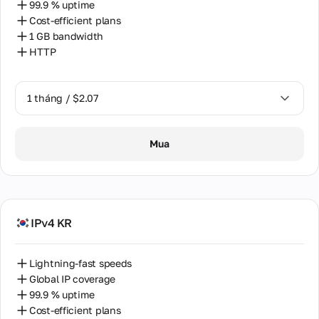
99.9 % uptime
Cost-efficient plans
1 GB bandwidth
HTTP
1 tháng / $2.07
1 tháng / $2.07
Mua
IPv4 KR
Lightning-fast speeds
Global IP coverage
99.9 % uptime
Cost-efficient plans