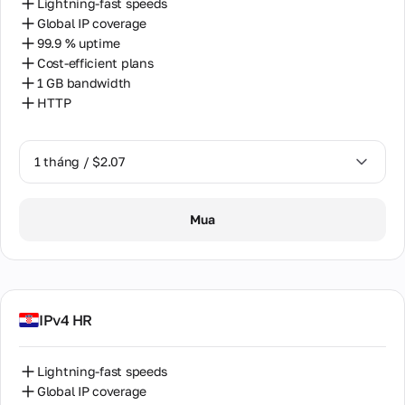
Lightning-fast speeds
Global IP coverage
99.9 % uptime
Cost-efficient plans
1 GB bandwidth
HTTP
1 tháng / $2.07
1 tháng / $2.07
Mua
IPv4 HR
Lightning-fast speeds
Global IP coverage