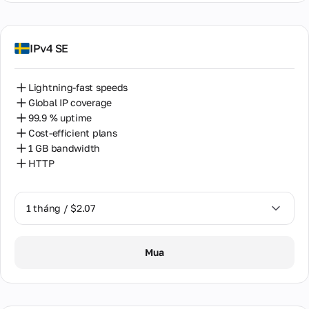
IPv4 SE
Lightning-fast speeds
Global IP coverage
99.9 % uptime
Cost-efficient plans
1 GB bandwidth
HTTP
1 tháng / $2.07
1 tháng / $2.07
Mua