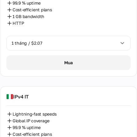
99.9 % uptime
Cost-efficient plans
1 GB bandwidth
HTTP
1 tháng / $2.07
1 tháng / $2.07
Mua
IPv4 IT
Lightning-fast speeds
Global IP coverage
99.9 % uptime
Cost-efficient plans