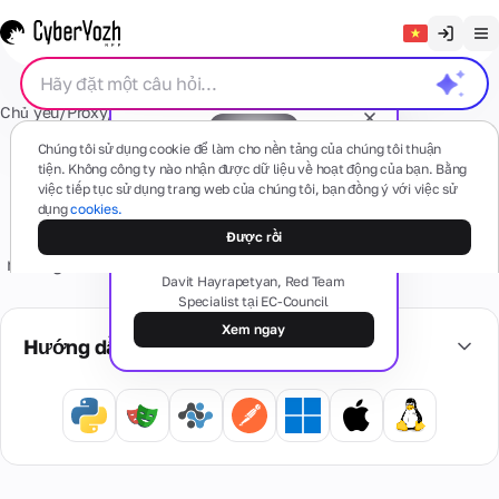
Xóa trò chuyện
Chủ yếu
/
Proxy
/
Trung tâm dữ liệu chia sẻ
English
Proxy.
Chúng tôi sử dụng cookie để làm cho nền tảng của chúng tôi thuận
Русский
tiện. Không công ty nào nhận được dữ liệu về hoạt động của bạn. Bằng
Proxy datacenter chia sẻ
việc tiếp tục sử dụng trang web của chúng tôi, bạn đồng ý với việc sử
Українська
dụng
cookies.
Hội thảo trực tuyến miễn phí
Di động
SMS
Các proxy datacenter IPv4/IPv6 tiết kiệm. Lý tưởng cho
Mặt tối của proxy: các loại, mẫu
Được rồi
(4G/5G)
Español
và rủi ro
những khách hàng cần địa chỉ IP datacenter tĩnh với mức
Dựa trên
Davit Hayrapetyan, Red Team
các thiết
Português
giá phải chăng.
Specialist tại EC-Council
bị di động
Số
Thẻ
thực tế
nhà
繁體中文
Xem ngay
Có câu hỏi nào không?
Hướng dẫn
Hiển thị tất cả
ở
Tiếng Việt
Quên
Cư trú
Thẻ
đi
Dịch
Nhà
Riêng
Bahasa Indonesia
vấn
ảo
cung
biệt
đề
vụ
Thẻ
cấp
Dedicado
kích
ngân
internet
hoạt
hàng
Thiết
thực
và
ảo an
bị