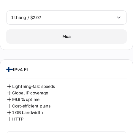
1 tháng / $2.07
1 tháng / $2.07
Mua
IPv4 FI
Lightning-fast speeds
Global IP coverage
99.9 % uptime
Cost-efficient plans
1 GB bandwidth
HTTP