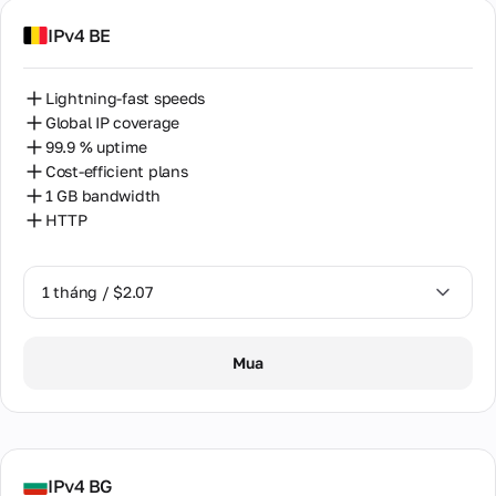
IPv4 BE
Lightning-fast speeds
Global IP coverage
99.9 % uptime
Cost-efficient plans
1 GB bandwidth
HTTP
1 tháng / $2.07
1 tháng / $2.07
Mua
IPv4 BG