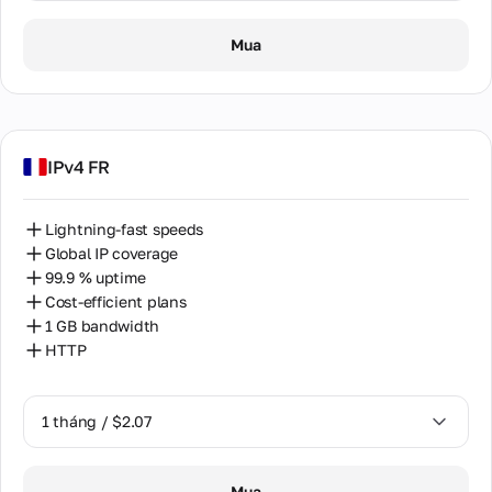
1 tháng / $1.65
Mua
IPv4 FR
Lightning-fast speeds
Global IP coverage
99.9 % uptime
Cost-efficient plans
1 GB bandwidth
HTTP
1 tháng / $2.07
1 tháng / $2.07
Mua