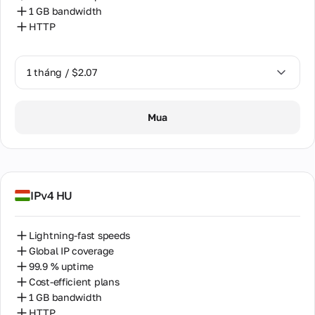
1 GB bandwidth
HTTP
1 tháng / $2.07
1 tháng / $2.07
Mua
IPv4 HU
Lightning-fast speeds
Global IP coverage
99.9 % uptime
Cost-efficient plans
1 GB bandwidth
HTTP