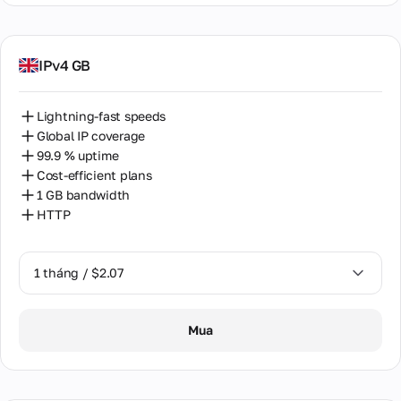
IPv4 GB
Lightning-fast speeds
Global IP coverage
99.9 % uptime
Cost-efficient plans
1 GB bandwidth
HTTP
1 tháng / $2.07
1 tháng / $2.07
Mua