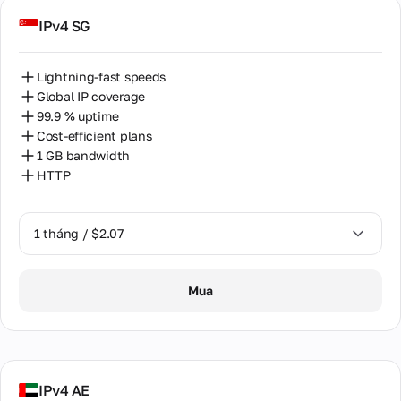
IPv4 SG
Lightning-fast speeds
Global IP coverage
99.9 % uptime
Cost-efficient plans
1 GB bandwidth
HTTP
1 tháng / $2.07
1 tháng / $2.07
Mua
IPv4 AE