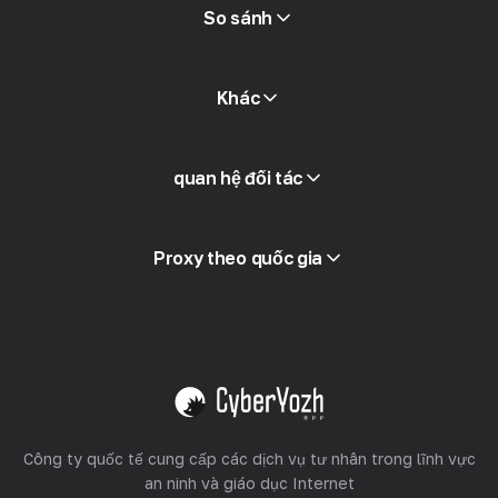
Sách miễn phí
So sánh
Khác
Truy cập API
quan hệ đối tác
Tích hợp
Thuật ngữ
Xem tất cả
Chương trình đối tác
Proxy theo quốc gia
Bán lại
Lưu trữ thiết bị
Xem tất cả
Công ty quốc tế cung cấp các dịch vụ tư nhân trong lĩnh vực
an ninh và giáo dục Internet