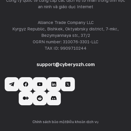
Công ty quốc tế cung cấp các dịch vụ tư nhân trong lĩnh vực
an ninh và giáo dục Internet
Alliance Trade Company LLC
Kyrgyz Republic, Bishkek, Oktyabrsky district, 7-mkr.,
Bezymyannaya str., 37/2
OGRN number: 310076-3301-LLC
TAX ID: 9909710244
support@cyberyozh.com
Chính sách bảo mật
Điều khoản dịch vụ