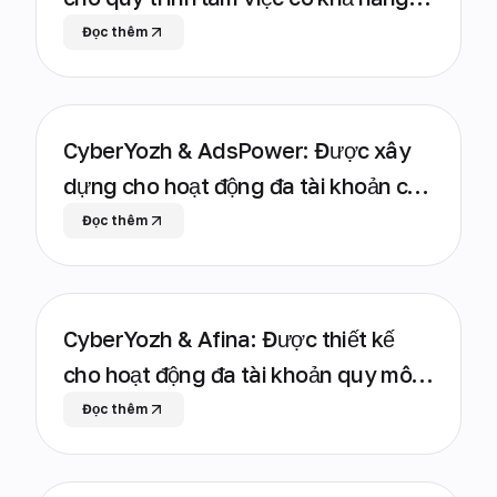
mở rộng
Đọc thêm
CyberYozh & AdsPower: Được xây
dựng cho hoạt động đa tài khoản có
khả năng mở rộng
Đọc thêm
CyberYozh & Afina: Được thiết kế
cho hoạt động đa tài khoản quy mô
lớn
Đọc thêm