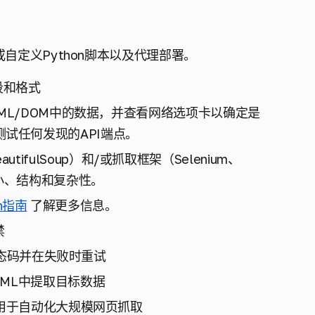
定义Python脚本以及代理部署。
段和格式
ML/DOM中的数据，并查看网络选项卡以确定是
测试任何发现的API端点。
autifulSoup
）和/或抓取框架（Selenium、
面大小、结构和复杂性。
zh指南
了解更多信息。
禁
状态码并在失败时重试
TML中提取目标数据
用于自动化大规模网页抓取