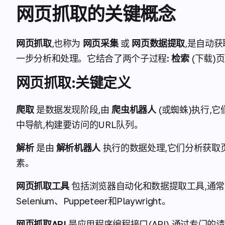
网页抓取的关键概念
网页抓取
,也称为
网页采集
或
网页数据提取
,是自动
一步分析和处理。它结合了两个子过程:
检索
(下载)
网页抓取:关键定义
爬取
是数据发现阶段,由
爬虫机器人
(或蜘蛛)执行,
中导航,构建要访问的URL队列。
解析
是由
解析机器人
执行的数据处理,它们分析获取
素。
网页抓取工具
包括浏览器自动化和数据提取工具,通
Selenium、Puppeteer和Playwright。
网页抓取API
是应用程序编程接口(API),通过专门的