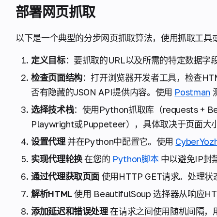
部署网页抓取
以下是一个典型的分步网页抓取算法，使用抓取工具或自
定义目标
：要抓取的URL以及所需的特定数据字
检查页面结构
：打开浏览器开发者工具，检查HT
否有隐藏的JSON API提供内容。使用
Postman
选择技术栈
：使用Python抓取库（
requests
+
Be
Playwright或Puppeteer），具体取决于页
设置代理
并在Python中配置它。使用
CyberYo
实现代理轮换
在您的
Python脚本
中以避免IP封
通过代理获取页面
使用HTTP GET请求。处理
解析HTML
使用
BeautifulSoup
选择器从响应H
添加延迟和错误处理
在请求之间使用随机间隔，