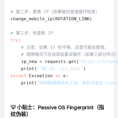
# 第二步：更换 IP（如果被封禁或循环结束）
change_mobile_ip(ROTATION_LINK)

# 第三步：检查新 IP
try
:

# 注意：如果 15 秒不够，这里可能会报错。
# 理想情况下应该添加重试循环（如第三部分所示
    ip_new = requests.get(
"https://httpb
    print(
f"新 IP: 
{ip_new}
"
except
 Exception 
as
 e:

    print(
"调制解调器尚未上线，请尝试增加 time.s
💡 小贴士：Passive OS Fingerprint（指
纹伪装）