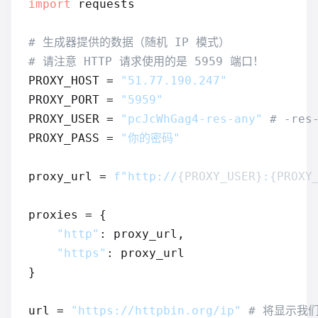
import
 requests

# 生成器提供的数据（随机 IP 模式）
# 请注意 HTTP 请求使用的是 5959 端口！
PROXY_HOST = 
"51.77.190.247"
PROXY_PORT = 
"5959"
PROXY_USER = 
"pcJcWhGag4-res-any"
# -re
PROXY_PASS = 
"你的密码"
proxy_url = 
f"http://
{PROXY_USER}
:
{PROXY
proxies = {

"http"
: proxy_url,

"https"
: proxy_url

}

url = 
"https://httpbin.org/ip"
# 将显示我们