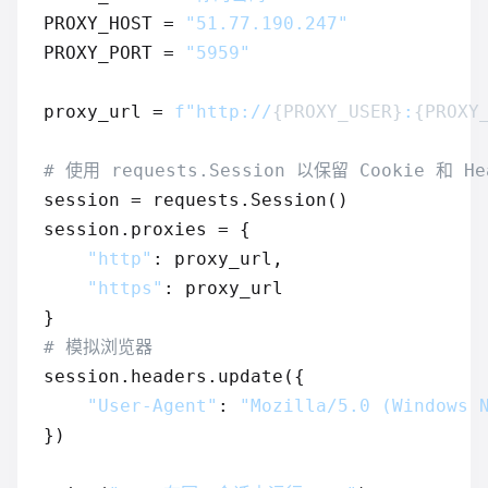
PROXY_HOST = 
"51.77.190.247"
PROXY_PORT = 
"5959"
proxy_url = 
f"http://
{PROXY_USER}
:
{PROXY
# 使用 requests.Session 以保留 Cookie 和 He
session = requests.Session()

session.proxies = {

"http"
: proxy_url,

"https"
: proxy_url

# 模拟浏览器
session.headers.update({

"User-Agent"
: 
"Mozilla/5.0 (Windows 
})
