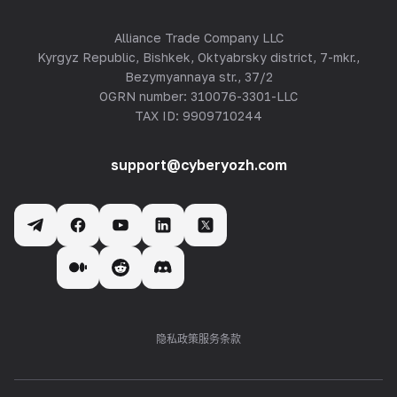
Alliance Trade Company LLC
Kyrgyz Republic, Bishkek, Oktyabrsky district, 7-mkr.,
Bezymyannaya str., 37/2
OGRN number: 310076-3301-LLC
TAX ID: 9909710244
support@cyberyozh.com
隐私政策
服务条款