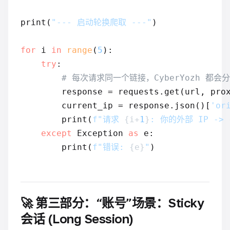
print(
"--- 启动轮换爬取 ---"
)

for
 i 
in
range
(
5
):

try
:

# 每次请求同一个链接，CyberYozh 都会
        response = requests.get(url, pro
        current_ip = response.json()[
'or
        print(
f"请求 
{i+
1
}
: 你的外部 IP -> 
except
 Exception 
as
 e:

        print(
f"错误: 
{e}
"
🚀 第三部分：“账号”场景：Sticky
会话 (Long Session)