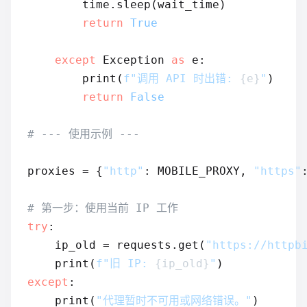
        time.sleep(wait_time)

return
True
except
 Exception 
as
 e:

        print(
f"调用 API 时出错: 
{e}
"
)

return
False
# --- 使用示例 ---
proxies = {
"http"
: MOBILE_PROXY, 
"https"
# 第一步：使用当前 IP 工作
try
:

    ip_old = requests.get(
"https://httpb
    print(
f"旧 IP: 
{ip_old}
"
except
:

    print(
"代理暂时不可用或网络错误。"
)
