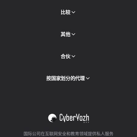
新闻稿
免费书
比较
其他
API访问
合伙
集成
词汇表
查看全部
合作伙伴计划
按国家划分的代理
转售
设备托管
查看全部
国际公司在互联网安全和教育领域提供私人服务