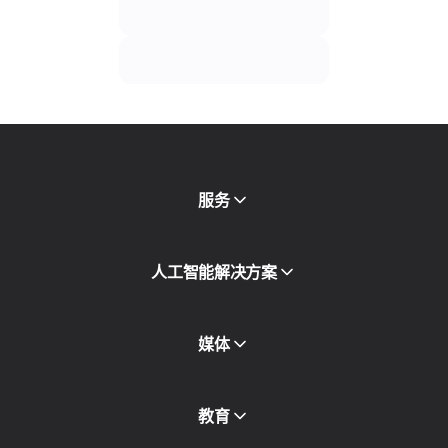
服务
移动代理
人工智能解决方案
住宅代理
SMS
欺诈得分检查
媒体
代理目录
免费代理
查看全部
博客和文章
教育
合作伙伴