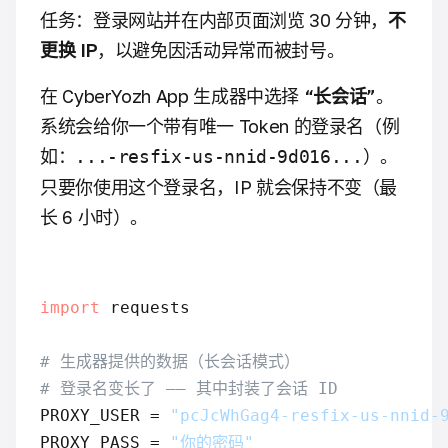
任务：登录网站并在内部页面浏览 30 分钟，
不
更换 IP
，以避免因活动异常而被封号。
在 CyberYozh App 生成器中选择
“长会话”
。
系统会给你一个带有唯一 Token 的登录名（例
如：
）。
...-resfix-us-nnid-9d016...
只要你使用这个登录名，IP 就会保持不变（最
长 6 小时）。
import
 requests

# 生成器提供的数据（长会话模式）
# 登录名变长了 —— 其中封装了会话 ID
PROXY_USER = 
"pcJcWhGag4-resfix-us-nnid-
PROXY_PASS = 
"你的密码"