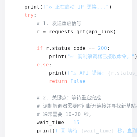
    print(
f"♻️ 正在启动 IP 更换..."
)

try
:

# 1. 发送重启信号
        r = requests.get(api_link)

if
 r.status_code == 
200
:

            print(
"✅ 调制解调器已接收命令。"
)
else
:

            print(
f"⚠️ API 错误: 
{r.status
return
False
# 2. 关键点：等待重启完成
# 调制解调器需要时间断开连接并寻找新基站
# 通常需要 10-20 秒。
        wait_time = 
15
        print(
f"⏳ 等待 
{wait_time}
 秒，直到