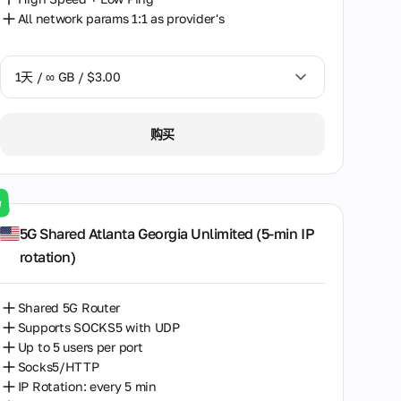
All network params 1:1 as provider's
1天 / ∞ GB / $3.00
1天 / ∞ GB / $3.00
购买
3天 / ∞ GB / $7.00
7天 / ∞ GB / $20.00
w
14天 / ∞ GB / $30.00
5G Shared Atlanta Georgia Unlimited (5‑min IP
rotation)
30天 / ∞ GB / $50.00
Shared 5G Router
Supports SOCKS5 with UDP
Up to 5 users per port
Socks5/HTTP
IP Rotation: every 5 min