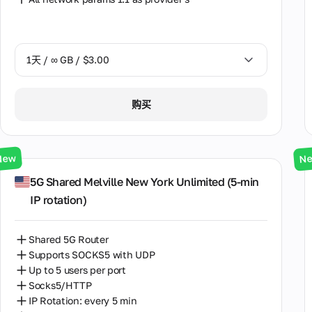
1天 / ∞ GB / $3.00
1天 / ∞ GB / $3.00
购买
3天 / ∞ GB / $7.00
7天 / ∞ GB / $20.00
New
N
14天 / ∞ GB / $30.00
5G Shared Melville New York Unlimited (5‑min
IP rotation)
30天 / ∞ GB / $50.00
Shared 5G Router
Supports SOCKS5 with UDP
Up to 5 users per port
Socks5/HTTP
IP Rotation: every 5 min