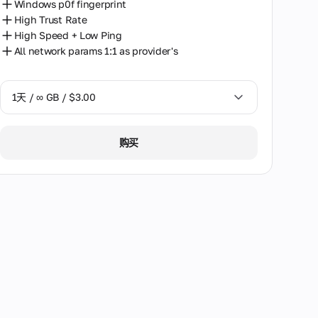
Windows p0f fingerprint
High Trust Rate
High Speed + Low Ping
All network params 1:1 as provider's
1天 / ∞ GB / $3.00
1天 / ∞ GB / $3.00
购买
3天 / ∞ GB / $7.00
7天 / ∞ GB / $20.00
14天 / ∞ GB / $30.00
30天 / ∞ GB / $50.00