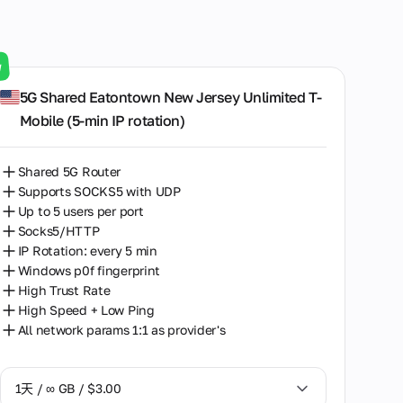
波士顿
特贝伊莱伊塞伊
w
5G Shared Eatontown New Jersey Unlimited T-
費城
Mobile (5‑min IP rotation)
里士满
Shared 5G Router
Supports SOCKS5 with UDP
Up to 5 users per port
Socks5/HTTP
IP Rotation: every 5 min
Windows p0f fingerprint
High Trust Rate
High Speed + Low Ping
All network params 1:1 as provider's
1天 / ∞ GB / $3.00