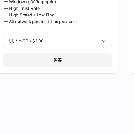
Windows p0f fingerprint
High Trust Rate
High Speed + Low Ping
All network params 1:1 as provider's
1天 / ∞ GB / $3.00
1天 / ∞ GB / $3.00
购买
3天 / ∞ GB / $7.00
7天 / ∞ GB / $20.00
14天 / ∞ GB / $30.00
30天 / ∞ GB / $50.00