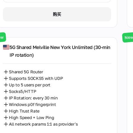
1天 / ∞ GB / $3.00
购买
3天 / ∞ GB / $7.00
7天 / ∞ GB / $20.00
ew
Ne
14天 / ∞ GB / $30.00
5G Shared Melville New York Unlimited (30‑min
IP rotation)
30天 / ∞ GB / $50.00
Shared 5G Router
Supports SOCKS5 with UDP
Up to 5 users per port
Socks5/HTTP
IP Rotation: every 30 min
Windows p0f fingerprint
High Trust Rate
High Speed + Low Ping
All network params 1:1 as provider's