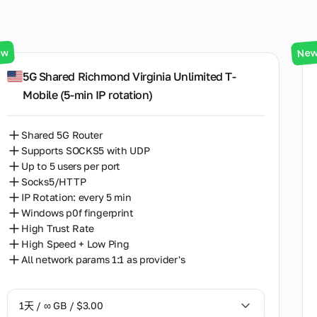
宾夕法尼亚州
弗吉尼亚州
ew
Ne
5G Shared Richmond Virginia Unlimited T-
新泽西州
Mobile (5‑min IP rotation)
第比利斯
纽约州
Shared 5G Router
Supports SOCKS5 with UDP
麻薩諸塞州
Up to 5 users per port
Socks5/HTTP
IP Rotation: every 5 min
Windows p0f fingerprint
High Trust Rate
High Speed + Low Ping
All network params 1:1 as provider's
1天 / ∞ GB / $3.00