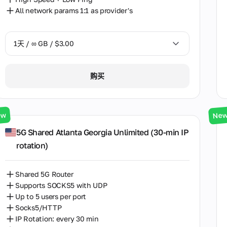
All network params 1:1 as provider's
1天 / ∞ GB / $3.00
1天 / ∞ GB / $3.00
购买
3天 / ∞ GB / $7.00
7天 / ∞ GB / $20.00
ew
Ne
14天 / ∞ GB / $30.00
5G Shared Atlanta Georgia Unlimited (30‑min IP
rotation)
30天 / ∞ GB / $50.00
Shared 5G Router
Supports SOCKS5 with UDP
Up to 5 users per port
Socks5/HTTP
IP Rotation: every 30 min