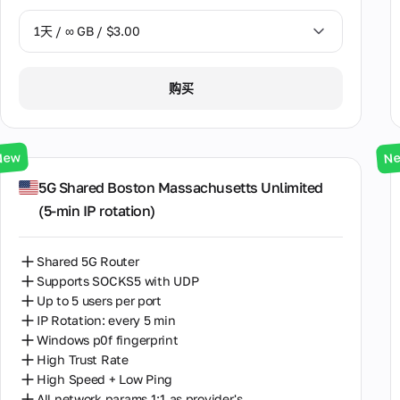
1天 / ∞ GB / $3.00
1天 / ∞ GB / $3.00
购买
3天 / ∞ GB / $7.00
7天 / ∞ GB / $20.00
New
N
14天 / ∞ GB / $30.00
5G Shared Boston Massachusetts Unlimited
(5‑min IP rotation)
30天 / ∞ GB / $50.00
Shared 5G Router
Supports SOCKS5 with UDP
Up to 5 users per port
IP Rotation: every 5 min
Windows p0f fingerprint
High Trust Rate
High Speed + Low Ping
All network params 1:1 as provider's