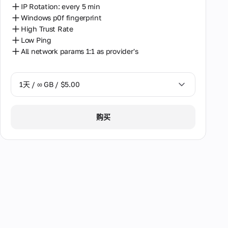
IP Rotation: every 5 min
Windows p0f fingerprint
High Trust Rate
Low Ping
All network params 1:1 as provider's
1天 / ∞ GB / $5.00
1天 / ∞ GB / $5.00
购买
3天 / ∞ GB / $10.00
7天 / ∞ GB / $20.00
14天 / ∞ GB / $30.00
30天 / ∞ GB / $40.00