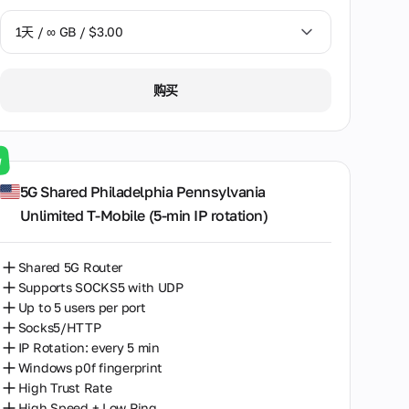
1天 / ∞ GB / $3.00
1天 / ∞ GB / $3.00
购买
3天 / ∞ GB / $7.00
7天 / ∞ GB / $20.00
w
14天 / ∞ GB / $30.00
5G Shared Philadelphia Pennsylvania
Unlimited T-Mobile (5‑min IP rotation)
30天 / ∞ GB / $50.00
Shared 5G Router
Supports SOCKS5 with UDP
Up to 5 users per port
Socks5/HTTP
IP Rotation: every 5 min
Windows p0f fingerprint
High Trust Rate
High Speed + Low Ping