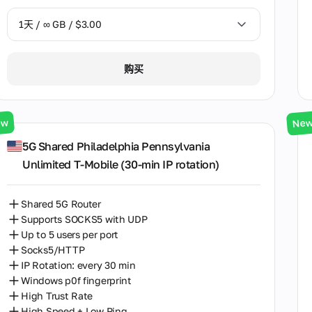
1天 / ∞ GB / $3.00
1天 / ∞ GB / $3.00
购买
3天 / ∞ GB / $7.00
7天 / ∞ GB / $20.00
ew
Ne
14天 / ∞ GB / $30.00
5G Shared Philadelphia Pennsylvania
Unlimited T-Mobile (30‑min IP rotation)
30天 / ∞ GB / $50.00
Shared 5G Router
Supports SOCKS5 with UDP
Up to 5 users per port
Socks5/HTTP
IP Rotation: every 30 min
Windows p0f fingerprint
High Trust Rate
High Speed + Low Ping