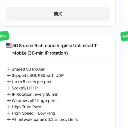
1天 / ∞ GB / $3.00
购买
3天 / ∞ GB / $7.00
7天 / ∞ GB / $20.00
New
N
14天 / ∞ GB / $30.00
5G Shared Richmond Virginia Unlimited T-
Mobile (30‑min IP rotation)
30天 / ∞ GB / $50.00
Shared 5G Router
Supports SOCKS5 with UDP
Up to 5 users per port
Socks5/HTTP
IP Rotation: every 30 min
Windows p0f fingerprint
High Trust Rate
High Speed + Low Ping
All network params 1:1 as provider's