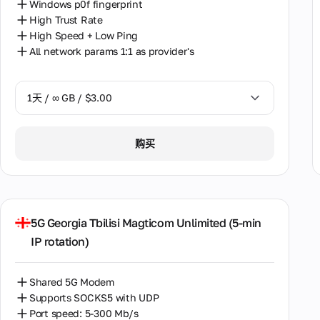
Windows p0f fingerprint
High Trust Rate
High Speed + Low Ping
All network params 1:1 as provider's
1天 / ∞ GB / $3.00
1天 / ∞ GB / $3.00
购买
3天 / ∞ GB / $7.00
7天 / ∞ GB / $20.00
14天 / ∞ GB / $30.00
5G Georgia Tbilisi Magticom Unlimited (5‑min
IP rotation)
30天 / ∞ GB / $50.00
Shared 5G Modem
Supports SOCKS5 with UDP
Port speed: 5-300 Mb/s