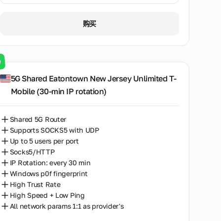
1天 / ∞ GB / $3.00
购买
3天 / ∞ GB / $7.00
7天 / ∞ GB / $20.00
w
14天 / ∞ GB / $30.00
5G Shared Eatontown New Jersey Unlimited T-
Mobile (30‑min IP rotation)
30天 / ∞ GB / $50.00
Shared 5G Router
Supports SOCKS5 with UDP
Up to 5 users per port
Socks5/HTTP
IP Rotation: every 30 min
Windows p0f fingerprint
High Trust Rate
High Speed + Low Ping
All network params 1:1 as provider's