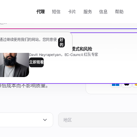
代理
短信
卡片
服务
信息
帮助
清除
据。通过继续使用我们的网站，您同意使
好
免费网络研讨会
的
代理的黑暗面：类型、模式和风险
Davit Hayrapetyan，EC-Council 红队专家
立即观看
指南
显示全部
著降低成本而不影响质量。
有任何问题吗？
地区
乔治亚