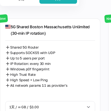
流行
美国
New
N
格鲁吉亚
5G Shared Boston Massachusetts Unlimited
(30‑min IP rotation)
Shared 5G Router
Supports SOCKS5 with UDP
Up to 5 users per port
IP Rotation: every 30 min
Windows p0f fingerprint
High Trust Rate
High Speed + Low Ping
All network params 1:1 as provider's
1天 / ∞ GB / $3.00