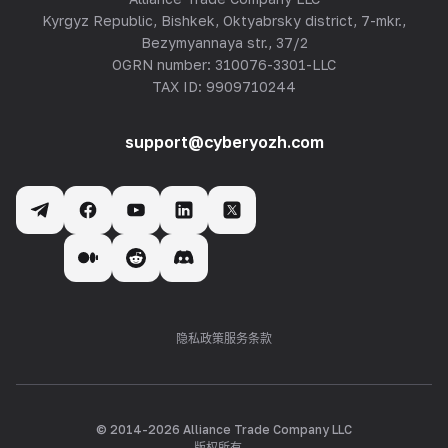
Kyrgyz Republic, Bishkek, Oktyabrsky district, 7-mkr.,
Bezymyannaya str., 37/2
OGRN number: 310076-3301-LLC
TAX ID: 9909710244
support@cyberyozh.com
隐私政策
服务条款
© 2014-
2026
Alliance Trade Company LLC
版权所有。