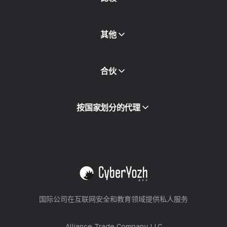
其他
API访问
合伙
集成
词汇表
查看全部
合作伙伴计划
按国家划分的代理
转售
设备托管
查看全部
国际公司在互联网安全和教育领域提供私人服务
Alliance Trade Company LLC