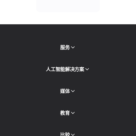
服务
移动代理
人工智能解决方案
住宅代理
SMS
欺诈得分检查
媒体
代理目录
免费代理
查看全部
博客和文章
教育
合作伙伴
新闻稿
免费书
比较