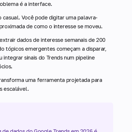
roblema é a interface.
o casual. Você pode digitar uma palavra-
aproximada de como o interesse se moveu.
 extrair dados de interesse semanais de 200
do tópicos emergentes começam a disparar,
ntegrar sinais do Trends num pipeline
cios.
transforma uma ferramenta projetada para
s escalável.
ng de dados do Google Trends em 2026 é