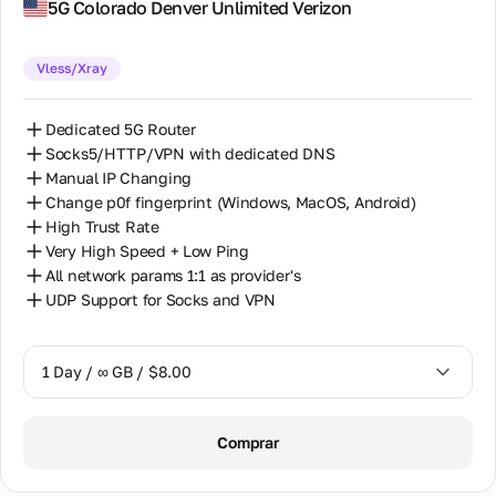
5G Colorado Denver Unlimited Verizon
14 Days / ∞ GB / $85.00
Vless/Xray
30 Days / ∞ GB / $162.00
Dedicated 5G Router
Socks5/HTTP/VPN with dedicated DNS
Manual IP Changing
Change p0f fingerprint (Windows, MacOS, Android)
High Trust Rate
Very High Speed + Low Ping
All network params 1:1 as provider's
UDP Support for Socks and VPN
1 Day / ∞ GB / $8.00
1 Day / ∞ GB / $8.00
Comprar
2 Days / ∞ GB / $15.00