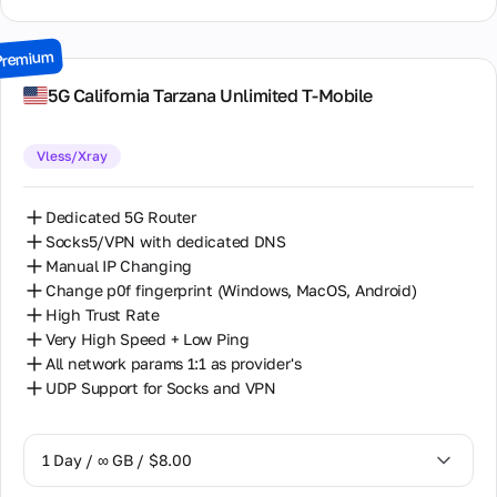
Hospedagem
de
15 Days / ∞ GB / $64.00
Equipamentos
Premium
30 Days / ∞ GB / $116.00
5G California Tarzana Unlimited T-Mobile
Vless/Xray
Dedicated 5G Router
Socks5/VPN with dedicated DNS
Manual IP Changing
Change p0f fingerprint (Windows, MacOS, Android)
High Trust Rate
Very High Speed + Low Ping
All network params 1:1 as provider's
UDP Support for Socks and VPN
1 Day / ∞ GB / $8.00