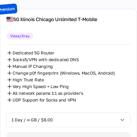
3 Days / ∞ GB / $21.00
Premium
7 Days / ∞ GB / $49.00
5G Illinois Chiсago Unlimited T-Mobile
14 Days / ∞ GB / $85.00
Vless/Xray
30 Days / ∞ GB / $162.00
Dedicated 5G Router
Socks5/VPN with dedicated DNS
Manual IP Changing
Change p0f fingerprint (Windows, MacOS, Android)
High Trust Rate
Very High Speed + Low Ping
All network params 1:1 as provider's
UDP Support for Socks and VPN
1 Day / ∞ GB / $8.00
1 Day / ∞ GB / $8.00