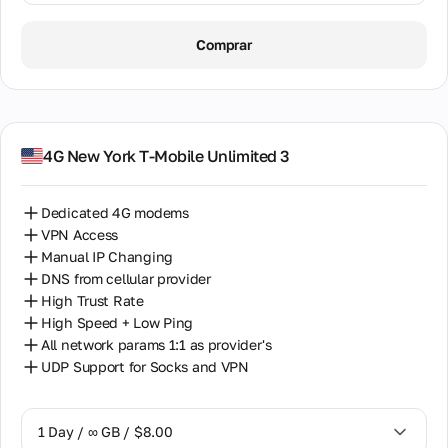
1 Day / ∞ GB / $8.00
Comprar
7 Days / ∞ GB / $38.00
14 Days / ∞ GB / $66.00
30 Days / ∞ GB / $115.00
4G New York T-Mobile Unlimited 3
Dedicated 4G modems
VPN Access
Manual IP Changing
DNS from cellular provider
High Trust Rate
High Speed + Low Ping
All network params 1:1 as provider's
UDP Support for Socks and VPN
1 Day / ∞ GB / $8.00