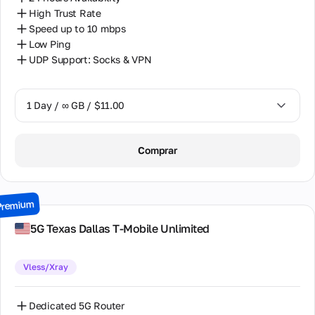
High Trust Rate
Speed up to 10 mbps
Low Ping
UDP Support: Socks & VPN
1 Day / ∞ GB / $11.00
1 Day / ∞ GB / $11.00
Comprar
7 Days / ∞ GB / $45.00
15 Days / ∞ GB / $82.00
Premium
30 Days / ∞ GB / $164.00
5G Texas Dallas T-Mobile Unlimited
Vless/Xray
Dedicated 5G Router