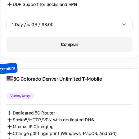
UDP Support for Socks and VPN
1 Day / ∞ GB / $8.00
1 Day / ∞ GB / $8.00
Comprar
2 Days / ∞ GB / $15.00
3 Days / ∞ GB / $21.00
Premium
7 Days / ∞ GB / $49.00
5G Colorado Denver Unlimited T-Mobile
14 Days / ∞ GB / $85.00
Vless/Xray
30 Days / ∞ GB / $162.00
Dedicated 5G Router
Socks5/HTTP/VPN with dedicated DNS
Manual IP Changing
Change p0f fingerprint (Windows, MacOS, Android)