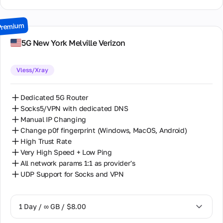
3 Days / ∞ GB / $21.00
Premium
7 Days / ∞ GB / $49.00
5G New York Melville Verizon
14 Days / ∞ GB / $85.00
Vless/Xray
30 Days / ∞ GB / $162.00
Dedicated 5G Router
Socks5/VPN with dedicated DNS
Manual IP Changing
Change p0f fingerprint (Windows, MacOS, Android)
High Trust Rate
Very High Speed + Low Ping
All network params 1:1 as provider's
UDP Support for Socks and VPN
1 Day / ∞ GB / $8.00