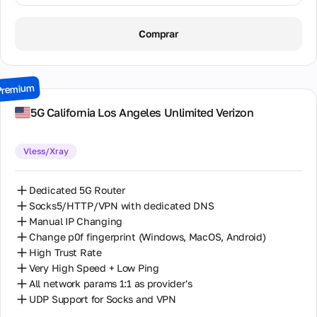
1 Day / ∞ GB / $8.00
Comprar
7 Days / ∞ GB / $38.00
14 Days / ∞ GB / $66.00
Premium
30 Days / ∞ GB / $115.00
5G California Los Angeles Unlimited Verizon
Vless/Xray
Dedicated 5G Router
Socks5/HTTP/VPN with dedicated DNS
Manual IP Changing
Change p0f fingerprint (Windows, MacOS, Android)
High Trust Rate
Very High Speed + Low Ping
All network params 1:1 as provider's
UDP Support for Socks and VPN