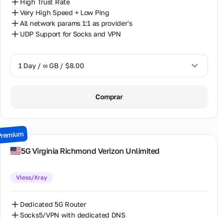
High Trust Rate
Very High Speed + Low Ping
All network params 1:1 as provider's
UDP Support for Socks and VPN
1 Day / ∞ GB / $8.00
1 Day / ∞ GB / $8.00
Comprar
2 Days / ∞ GB / $15.00
3 Days / ∞ GB / $21.00
Premium
7 Days / ∞ GB / $49.00
5G Virginia Richmond Verizon Unlimited
14 Days / ∞ GB / $85.00
Vless/Xray
30 Days / ∞ GB / $162.00
Dedicated 5G Router
Socks5/VPN with dedicated DNS