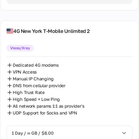
7 Days / ∞ GB / $37.00
15 Days / ∞ GB / $79.00
30 Days / ∞ GB / $157.00
4G New York T-Mobile Unlimited 2
Vless/Xray
Dedicated 4G modems
VPN Access
Manual IP Changing
DNS from cellular provider
High Trust Rate
High Speed + Low Ping
All network params 1:1 as provider's
UDP Support for Socks and VPN
1 Day / ∞ GB / $8.00