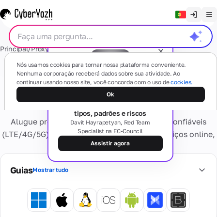
Limpar chat
Principal
/
Proxy
/
Proxy móvel
English
Proxies
Nós usamos cookies para tornar nossa plataforma conveniente.
Русский
Nenhuma corporação receberá dados sobre sua atividade. Ao
Compre proxy móvel privado
continuar usando nosso site, você concorda com o uso de
cookies.
Українська
(dedicado)
Webinar gratuito
Mobile
Ok
SMS
O lado obscuro dos proxies:
(4G/5G)
Español
tipos, padrões e riscos
Baseado
Alugue proxies móveis privados, rápidos e confiáveis
Davit Hayrapetyan, Red Team
Português
em
Specialist na EC-Council
dispositivos
Números
(LTE/4G/5G). Aproveite alta confiança de serviços online,
Cartas
móveis
繁體中文
residenciais
Assistir agora
IPs limpos e sem captchas!
Alguma dúvida?
reais
Esqueça os
Tiếng Việt
problemas de
Guias
ativação e
Cartões
Mostrar tudo
Residencial
Serviços
Bahasa Indonesia
bloqueios
Virtuais
provedores
Privado
Cartões
de internet
Dedicado
virtuais
reais,
Números
Dispositivo
bancários
Verificação
múltiplas geo
virtuais
Informação
pessoal
seguros