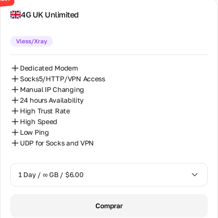
endereço
30 Days / ∞ GB / $130.00
do
4G UK Unlimited
escritório,
telefones
e email.
Vless/Xray
Parceria
Dedicated Modem
Parceria
Socks5/HTTP/VPN Access
mutuamente
Manual IP Changing
benéfica para
parceiros,
24 hours Availability
revendedores
High Trust Rate
e
High Speed
proprietários
Low Ping
de
equipamentos
UDP for Socks and VPN
de proxy.
1 Day / ∞ GB / $6.00
Programa
de
Parceiros
1 Day / ∞ GB / $6.00
Comprar
Revenda
7 Days / ∞ GB / $32.00