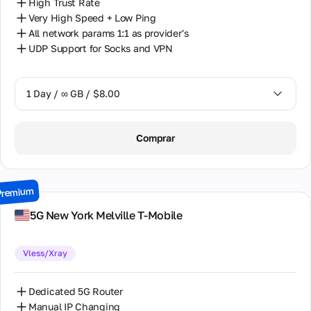
High Trust Rate
Very High Speed + Low Ping
All network params 1:1 as provider's
UDP Support for Socks and VPN
1 Day / ∞ GB / $8.00
1 Day / ∞ GB / $8.00
Comprar
2 Days / ∞ GB / $15.00
3 Days / ∞ GB / $21.00
Premium
7 Days / ∞ GB / $49.00
5G New York Melville T-Mobile
14 Days / ∞ GB / $85.00
Vless/Xray
30 Days / ∞ GB / $162.00
Dedicated 5G Router
Manual IP Changing