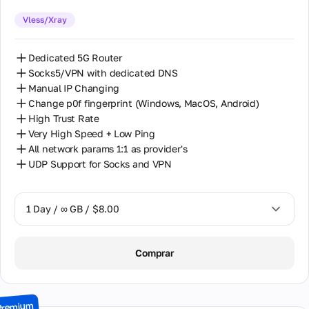
14 Days / ∞ GB / $85.00
Vless/Xray
30 Days / ∞ GB / $162.00
Dedicated 5G Router
Socks5/VPN with dedicated DNS
Manual IP Changing
Change p0f fingerprint (Windows, MacOS, Android)
High Trust Rate
Very High Speed + Low Ping
All network params 1:1 as provider's
UDP Support for Socks and VPN
1 Day / ∞ GB / $8.00
1 Day / ∞ GB / $8.00
Comprar
2 Days / ∞ GB / $15.00
3 Days / ∞ GB / $21.00
Premium