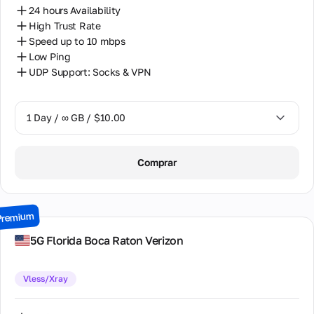
24 hours Availability
High Trust Rate
Speed up to 10 mbps
Low Ping
UDP Support: Socks & VPN
1 Day / ∞ GB / $10.00
1 Day / ∞ GB / $10.00
Comprar
7 Days / ∞ GB / $42.00
15 Days / ∞ GB / $89.00
Premium
30 Days / ∞ GB / $178.00
5G Florida Boca Raton Verizon
Vless/Xray