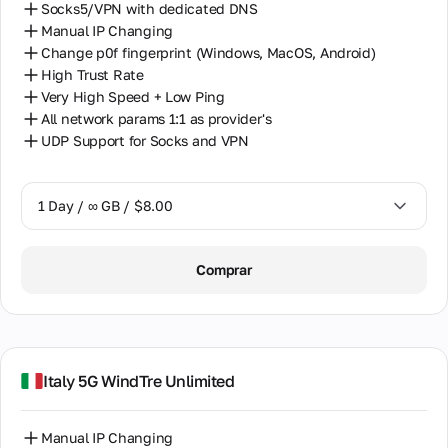
Socks5/VPN with dedicated DNS
Manual IP Changing
Change p0f fingerprint (Windows, MacOS, Android)
High Trust Rate
Very High Speed + Low Ping
All network params 1:1 as provider's
UDP Support for Socks and VPN
1 Day / ∞ GB / $8.00
1 Day / ∞ GB / $8.00
Comprar
2 Days / ∞ GB / $15.00
3 Days / ∞ GB / $21.00
7 Days / ∞ GB / $49.00
Italy 5G WindTre Unlimited
14 Days / ∞ GB / $85.00
Manual IP Changing
30 Days / ∞ GB / $162.00