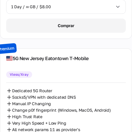
1 Day / ∞ GB / $8.00
1 Day / ∞ GB / $8.00
Comprar
2 Days / ∞ GB / $15.00
3 Days / ∞ GB / $21.00
Premium
7 Days / ∞ GB / $49.00
5G New Jersey Eatontown T-Mobile
14 Days / ∞ GB / $85.00
Vless/Xray
30 Days / ∞ GB / $162.00
Dedicated 5G Router
Socks5/VPN with dedicated DNS
Manual IP Changing
Change p0f fingerprint (Windows, MacOS, Android)
High Trust Rate
Very High Speed + Low Ping
All network params 1:1 as provider's