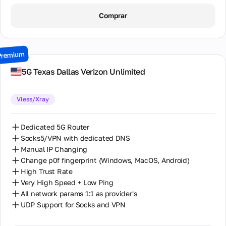
1 Day / ∞ GB / $8.00
Comprar
2 Days / ∞ GB / $15.00
3 Days / ∞ GB / $21.00
Premium
7 Days / ∞ GB / $49.00
5G Texas Dallas Verizon Unlimited
14 Days / ∞ GB / $85.00
Vless/Xray
30 Days / ∞ GB / $162.00
Dedicated 5G Router
Socks5/VPN with dedicated DNS
Manual IP Changing
Change p0f fingerprint (Windows, MacOS, Android)
High Trust Rate
Very High Speed + Low Ping
All network params 1:1 as provider's
UDP Support for Socks and VPN