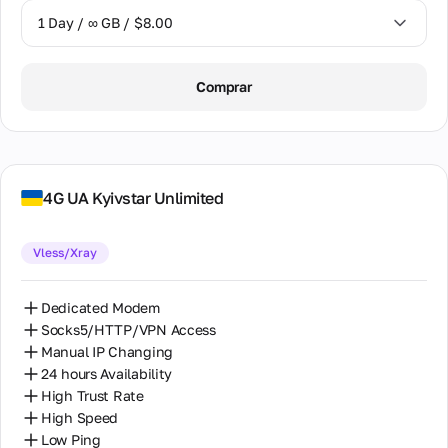
1 Day / ∞ GB / $8.00
1 Day / ∞ GB / $8.00
Comprar
2 Days / ∞ GB / $15.00
3 Days / ∞ GB / $21.00
7 Days / ∞ GB / $49.00
4G UA Kyivstar Unlimited
14 Days / ∞ GB / $85.00
Vless/Xray
30 Days / ∞ GB / $162.00
Dedicated Modem
Socks5/HTTP/VPN Access
Manual IP Changing
24 hours Availability
High Trust Rate
High Speed
Low Ping