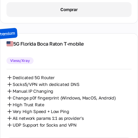
1 Day / ∞ GB / $8.00
Comprar
2 Days / ∞ GB / $15.00
3 Days / ∞ GB / $21.00
Premium
7 Days / ∞ GB / $49.00
5G Florida Boca Raton T-mobile
14 Days / ∞ GB / $85.00
Vless/Xray
30 Days / ∞ GB / $162.00
Dedicated 5G Router
Socks5/VPN with dedicated DNS
Manual IP Changing
Change p0f fingerprint (Windows, MacOS, Android)
High Trust Rate
Very High Speed + Low Ping
All network params 1:1 as provider's
UDP Support for Socks and VPN