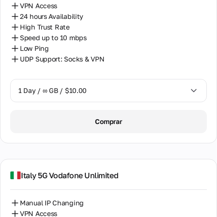
VPN Access
24 hours Availability
High Trust Rate
Speed up to 10 mbps
Low Ping
UDP Support: Socks & VPN
1 Day / ∞ GB / $10.00
1 Day / ∞ GB / $10.00
Comprar
7 Days / ∞ GB / $42.00
15 Days / ∞ GB / $89.00
30 Days / ∞ GB / $178.00
Italy 5G Vodafone Unlimited
Manual IP Changing
VPN Access