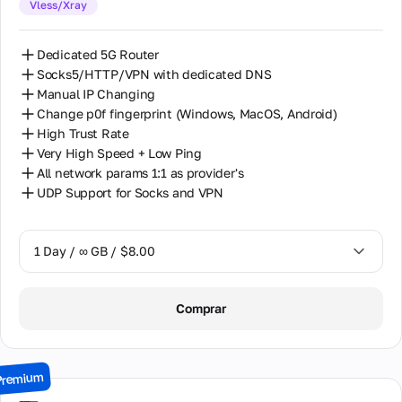
Vless/Xray
30 Days / ∞ GB / $162.00
Dedicated 5G Router
Socks5/HTTP/VPN with dedicated DNS
Manual IP Changing
Change p0f fingerprint (Windows, MacOS, Android)
High Trust Rate
Very High Speed + Low Ping
All network params 1:1 as provider's
UDP Support for Socks and VPN
1 Day / ∞ GB / $8.00
1 Day / ∞ GB / $8.00
Comprar
2 Days / ∞ GB / $15.00
3 Days / ∞ GB / $21.00
Premium
7 Days / ∞ GB / $49.00