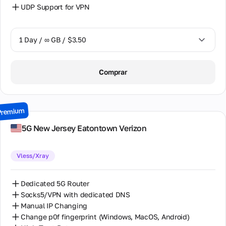
UDP Support for VPN
1 Day / ∞ GB / $3.50
1 Day / ∞ GB / $3.50
Comprar
7 Days / ∞ GB / $16.00
15 Days / ∞ GB / $30.00
Premium
30 Days / ∞ GB / $50.00
5G New Jersey Eatontown Verizon
Vless/Xray
Dedicated 5G Router
Socks5/VPN with dedicated DNS
Manual IP Changing
Change p0f fingerprint (Windows, MacOS, Android)