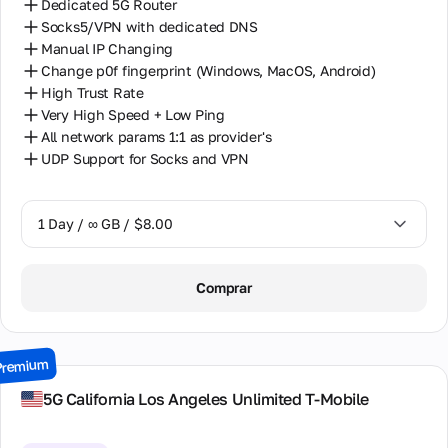
Dedicated 5G Router
Socks5/VPN with dedicated DNS
Manual IP Changing
Change p0f fingerprint (Windows, MacOS, Android)
High Trust Rate
Very High Speed + Low Ping
All network params 1:1 as provider's
UDP Support for Socks and VPN
1 Day / ∞ GB / $8.00
1 Day / ∞ GB / $8.00
Comprar
2 Days / ∞ GB / $15.00
3 Days / ∞ GB / $21.00
Premium
7 Days / ∞ GB / $49.00
5G California Los Angeles Unlimited T-Mobile
14 Days / ∞ GB / $85.00