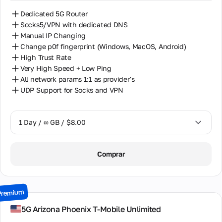
Dedicated 5G Router
Socks5/VPN with dedicated DNS
Manual IP Changing
Change p0f fingerprint (Windows, MacOS, Android)
High Trust Rate
Very High Speed + Low Ping
All network params 1:1 as provider's
UDP Support for Socks and VPN
1 Day / ∞ GB / $8.00
1 Day / ∞ GB / $8.00
Comprar
2 Days / ∞ GB / $15.00
3 Days / ∞ GB / $21.00
Premium
7 Days / ∞ GB / $49.00
5G Arizona Phoenix T-Mobile Unlimited