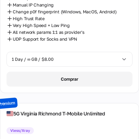
Manual IP Changing
Change p0f fingerprint (Windows, MacOS, Android)
High Trust Rate
Very High Speed + Low Ping
All network params 1:1 as provider's
UDP Support for Socks and VPN
1 Day / ∞ GB / $8.00
1 Day / ∞ GB / $8.00
Comprar
2 Days / ∞ GB / $15.00
3 Days / ∞ GB / $21.00
Premium
7 Days / ∞ GB / $49.00
5G Virginia Richmond T-Mobile Unlimited
14 Days / ∞ GB / $85.00
Vless/Xray
30 Days / ∞ GB / $162.00