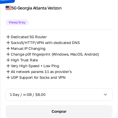
7 Days / ∞ GB / $49.00
5G Georgia Atlanta Verizon
14 Days / ∞ GB / $85.00
Vless/Xray
30 Days / ∞ GB / $162.00
Dedicated 5G Router
Socks5/HTTP/VPN with dedicated DNS
Manual IP Changing
Change p0f fingerprint (Windows, MacOS, Android)
High Trust Rate
Very High Speed + Low Ping
All network params 1:1 as provider's
UDP Support for Socks and VPN
1 Day / ∞ GB / $8.00
1 Day / ∞ GB / $8.00
Comprar
2 Days / ∞ GB / $15.00