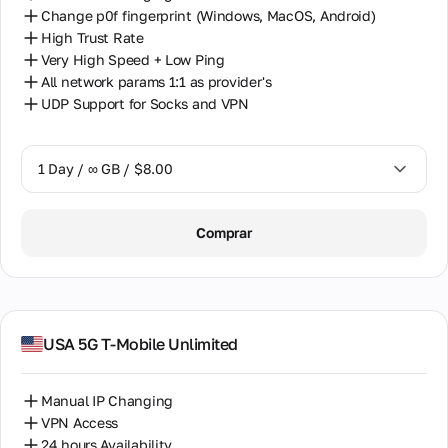
Change p0f fingerprint (Windows, MacOS, Android)
High Trust Rate
Very High Speed + Low Ping
All network params 1:1 as provider's
UDP Support for Socks and VPN
1 Day / ∞ GB / $8.00
1 Day / ∞ GB / $8.00
Comprar
2 Days / ∞ GB / $15.00
3 Days / ∞ GB / $21.00
7 Days / ∞ GB / $49.00
USA 5G T-Mobile Unlimited
14 Days / ∞ GB / $85.00
Manual IP Changing
30 Days / ∞ GB / $162.00
VPN Access
24 hours Availability