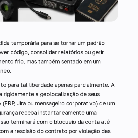
edida temporária para se tornar um padrão
er código, consolidar relatórios ou gerir
amento frio, mas também sentado em um
âneo.
o para tal liberdade apenas parcialmente. A
 rigidamente a geolocalização de seus
o (ERP, Jira ou mensageiro corporativo) de um
egurança receba instantaneamente uma
isso terminará com o bloqueio da conta até
 com a rescisão do contrato por violação das