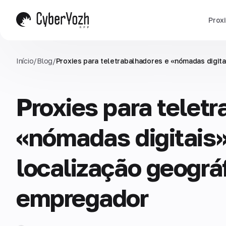
Prox
Início
/
Blog
/
Proxies para teletrabalhadores e «nómadas digita
Proxies para telet
«nómadas digitais»
localização geográf
empregador