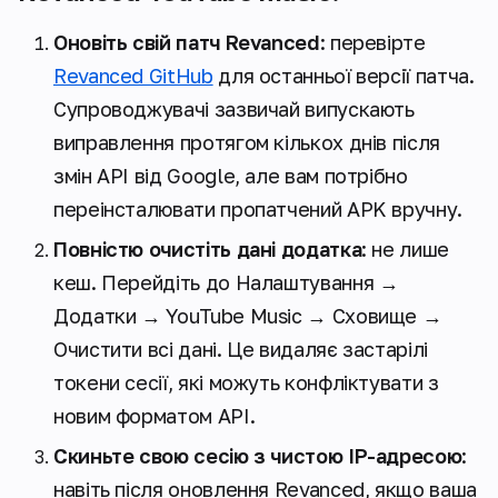
Оновіть свій патч Revanced
: перевірте
Revanced GitHub
для останньої версії патча.
Супроводжувачі зазвичай випускають
виправлення протягом кількох днів після
змін API від Google, але вам потрібно
переінсталювати пропатчений APK вручну.
Повністю очистіть дані додатка
: не лише
кеш. Перейдіть до Налаштування →
Додатки → YouTube Music → Сховище →
Очистити всі дані. Це видаляє застарілі
токени сесії, які можуть конфліктувати з
новим форматом API.
Скиньте свою сесію з чистою IP-адресою
:
навіть після оновлення Revanced, якщо ваша