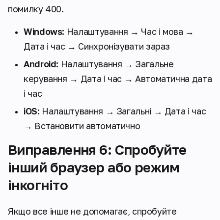
помилку 400.
Windows:
Налаштування → Час і мова →
Дата і час → Синхронізувати зараз
Android:
Налаштування → Загальне
керування → Дата і час → Автоматична дата
і час
iOS:
Налаштування → Загальні → Дата і час
→ Встановити автоматично
Виправлення 6: Спробуйте
інший браузер або режим
інкогніто
Якщо все інше не допомагає, спробуйте