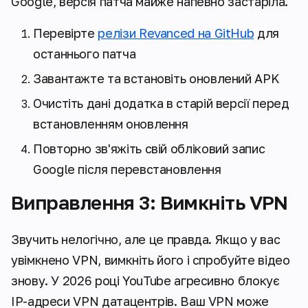
Google, версія патча майже напевно застаріла.
Перевірте
релізи Revanced на GitHub
для
останнього патча
Завантажте та встановіть оновлений APK
Очистіть дані додатка в старій версії перед
встановленням оновлення
Повторно зв'яжіть свій обліковий запис
Google після перевстановлення
Виправлення 3: Вимкніть VPN
Звучить нелогічно, але це правда. Якщо у вас
увімкнено VPN, вимкніть його і спробуйте відео
знову. У 2026 році YouTube агресивно блокує
IP-адреси VPN датацентрів. Ваш VPN може