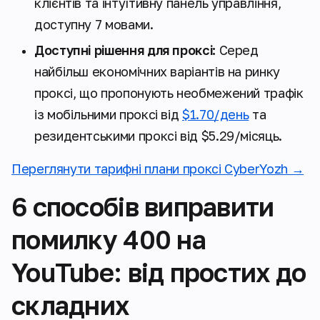
клієнтів та інтуїтивну панель управління,
доступну 7 мовами.
Доступні рішення для проксі:
Серед
найбільш економічних варіантів на ринку
проксі, що пропонують необмежений трафік
із мобільними проксі від
$1.70/день
та
резидентськими проксі від $5.29/місяць.
Переглянути тарифні плани проксі CyberYozh →
6 способів виправити
помилку 400 на
YouTube: від простих до
складних