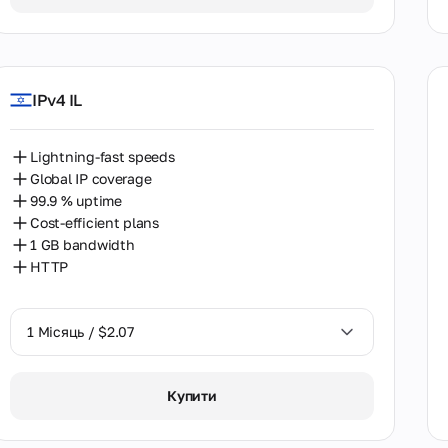
Гонконг
Греція
Грузія
IPv4 IL
Данія
Естонія
Lightning-fast speeds
Global IP coverage
Казахстан
99.9 % uptime
Cost-efficient plans
Камбоджа
1 GB bandwidth
HTTP
Канада
Кенія
1 Місяць / $2.07
Китай
1 Місяць / $2.07
Колумбія
Купити
Кіпр