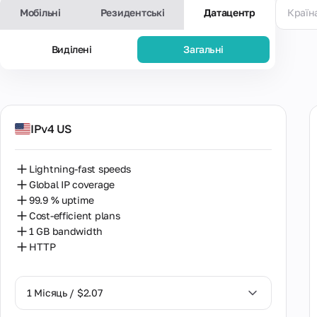
Мобільні
Резидентські
Датацентр
Країн
Видiленi
Загальнi
Популя
IPv4 US
Lightning-fast speeds
Global IP coverage
99.9 % uptime
Cost-efficient plans
1 GB bandwidth
HTTP
1 Місяць / $2.07