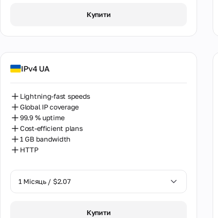
1 Місяць / $2.07
Купити
IPv4 UA
Lightning-fast speeds
Global IP coverage
99.9 % uptime
Cost-efficient plans
1 GB bandwidth
HTTP
1 Місяць / $2.07
1 Місяць / $2.07
Купити