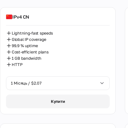
IPv4 CN
Lightning-fast speeds
Global IP coverage
99.9 % uptime
Cost-efficient plans
1 GB bandwidth
HTTP
1 Місяць / $2.07
1 Місяць / $2.07
Купити