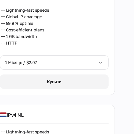
Lightning-fast speeds
Global IP coverage
99.9 % uptime
Cost-efficient plans
1 GB bandwidth
HTTP
1 Місяць / $2.07
1 Місяць / $2.07
Купити
IPv4 NL
Lightning-fast speeds