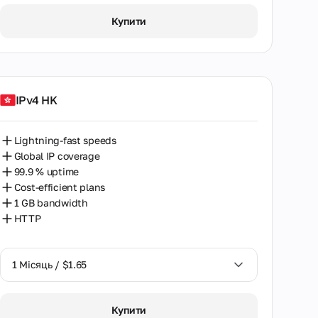
1 Місяць / $2.07
Купити
IPv4 HK
Lightning-fast speeds
Global IP coverage
99.9 % uptime
Cost-efficient plans
1 GB bandwidth
HTTP
1 Місяць / $1.65
1 Місяць / $1.65
Купити