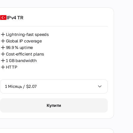
IPv4 TR
Lightning-fast speeds
Global IP coverage
99.9 % uptime
Cost-efficient plans
1 GB bandwidth
HTTP
1 Місяць / $2.07
1 Місяць / $2.07
Купити