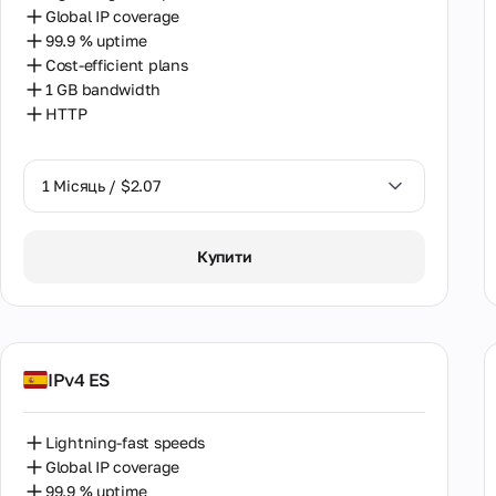
Global IP coverage
99.9 % uptime
Cost-efficient plans
1 GB bandwidth
HTTP
1 Місяць / $2.07
1 Місяць / $2.07
Купити
IPv4 ES
Lightning-fast speeds
Global IP coverage
99.9 % uptime