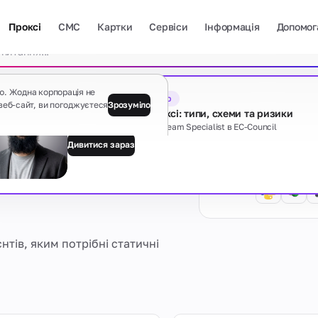
Проксі
СМС
Картки
Сервіси
Інформація
Допомог
Очист
ю. Жодна корпорація не
Безкоштовний вебінар
веб-сайт, ви погоджуєтеся
Зрозуміло
Тіньова сторона проксі: типи, схеми та ризики
Davit Hayrapetyan, Red Team Specialist в EC-Council
 обробки
Дивитися зараз
Гайди
Показати всі
Є якісь питання?
нтів, яким потрібні статичні