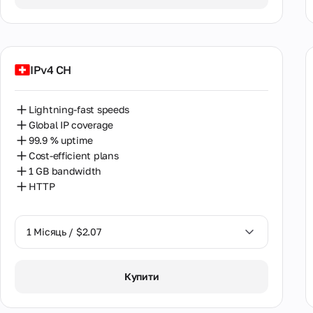
IPv4 CH
Lightning-fast speeds
Global IP coverage
99.9 % uptime
Cost-efficient plans
1 GB bandwidth
HTTP
1 Місяць / $2.07
1 Місяць / $2.07
Купити