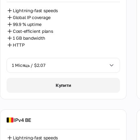
Lightning-fast speeds
Global IP coverage
99.9 % uptime
Cost-efficient plans
1 GB bandwidth
HTTP
1 Місяць / $2.07
1 Місяць / $2.07
Купити
IPv4 BE
Lightning-fast speeds