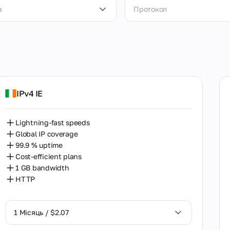
а
Протокол
SOCKS5
HTTP
рні
США
SOCKS5+HTTP
Велика Британія
IPv4 IE
Німеччина
Lightning-fast speeds
Єгипет
Global IP coverage
99.9 % uptime
Ізраїль
Cost-efficient plans
1 GB bandwidth
Індонезія
HTTP
Індія
Ірландія
1 Місяць / $2.07
Іспанія