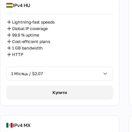
IPv4 HU
Lightning-fast speeds
Global IP coverage
99.9 % uptime
Cost-efficient plans
1 GB bandwidth
HTTP
1 Місяць / $2.07
1 Місяць / $2.07
Купити
IPv4 MX