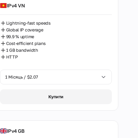
IPv4 VN
Lightning-fast speeds
Global IP coverage
99.9 % uptime
Cost-efficient plans
1 GB bandwidth
HTTP
1 Місяць / $2.07
1 Місяць / $2.07
Купити
IPv4 GB