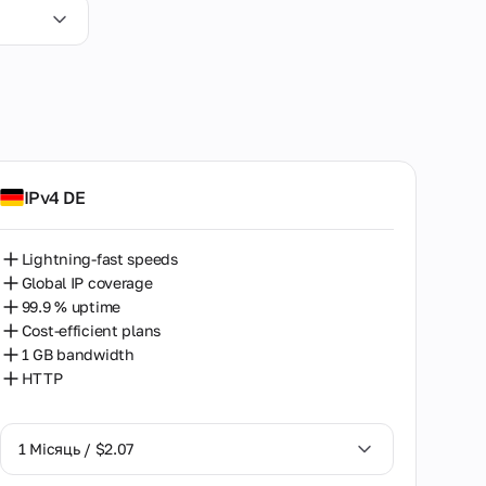
IPv4 DE
Lightning-fast speeds
Global IP coverage
99.9 % uptime
Cost-efficient plans
1 GB bandwidth
HTTP
1 Місяць / $2.07