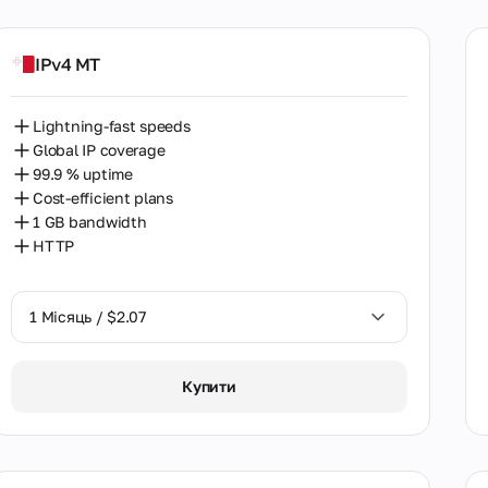
Латвія
Литва
IPv4 MT
Малайзія
Lightning-fast speeds
Мальта
Global IP coverage
99.9 % uptime
Марокко
Cost-efficient plans
Мексика
1 GB bandwidth
HTTP
Нова Зеландія
Норвегія
1 Місяць / $2.07
Нігерія
1 Місяць / $2.07
Нідерланди
Купити
Об'єднані Арабські Емірати
Пакистан