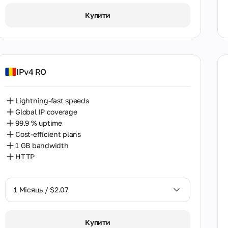
1 Місяць / $2.07
Купити
Італія
Австралія
Австрія
IPv4 RO
Алжир
Аргентина
Lightning-fast speeds
Global IP coverage
Бангладеш
99.9 % uptime
Бельгія
Cost-efficient plans
1 GB bandwidth
Болгарія
HTTP
Бразилія
1 Місяць / $2.07
В'єтнам
Венесуела
1 Місяць / $2.07
Купити