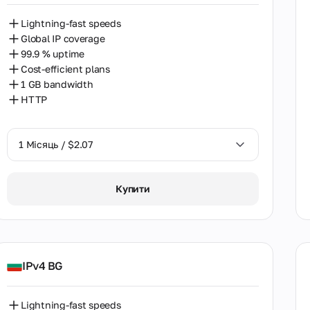
Туреччина
Lightning-fast speeds
Global IP coverage
Угорщина
99.9 % uptime
Cost-efficient plans
Узбекистан
1 GB bandwidth
Україна
HTTP
Франція
1 Місяць / $2.07
Філіппіни
Фінляндія
1 Місяць / $2.07
Купити
Хорватія
Чехія
Чилі
IPv4 BG
Швейцарія
Lightning-fast speeds
Швеція