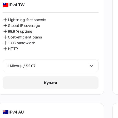
IPv4 TW
Перу
Польща
Lightning-fast speeds
Португалія
Global IP coverage
99.9 % uptime
Південна Африка
Cost-efficient plans
1 GB bandwidth
Південна Корея
HTTP
Румунія
Саудівська Аравія
1 Місяць / $2.07
Сербія
1 Місяць / $2.07
Купити
Словаччина
Сінгапур
Тайвань
IPv4 AU
Таїланд