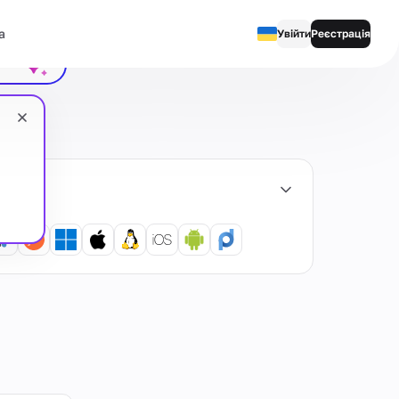
а
ити чат
Увійти
Реєстрація
English
Русский
Українська
Español
Português
繁體中文
Tiếng Việt
Bahasa Indonesia