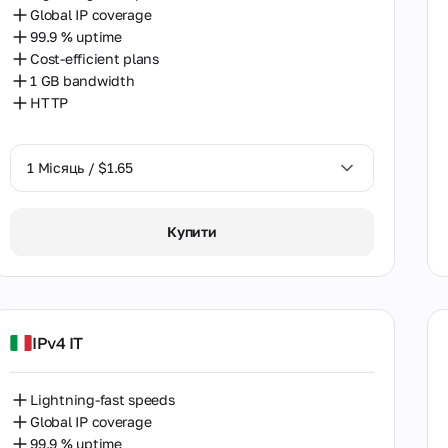
Global IP coverage
Шрі Ланка
99.9 % uptime
Cost-efficient plans
Японія
1 GB bandwidth
HTTP
1 Місяць / $1.65
1 Місяць / $1.65
Купити
IPv4 IT
Lightning-fast speeds
Global IP coverage
99.9 % uptime