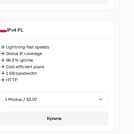
IPv4 PL
Lightning-fast speeds
Global IP coverage
99.9 % uptime
Cost-efficient plans
1 GB bandwidth
HTTP
1 Місяць / $2.07
1 Місяць / $2.07
Купити