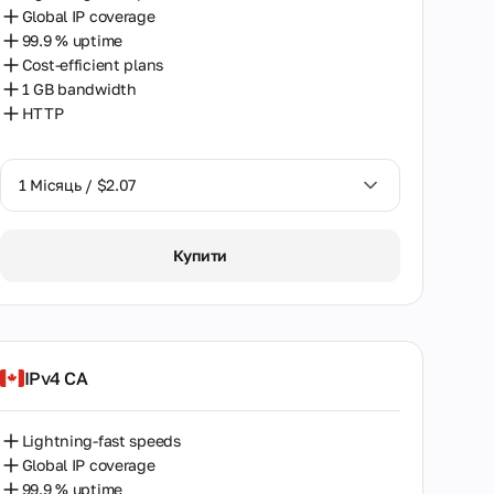
Global IP coverage
99.9 % uptime
Cost-efficient plans
1 GB bandwidth
HTTP
1 Місяць / $2.07
1 Місяць / $2.07
Купити
IPv4 CA
Lightning-fast speeds
Global IP coverage
99.9 % uptime