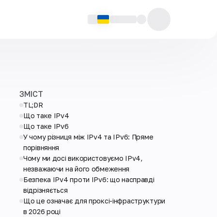
ЗМІСТ
TL;DR
Що таке IPv4
Що таке IPv6
У чому різниця між IPv4 та IPv6: Пряме
порівняння
Чому ми досі використовуємо IPv4,
незважаючи на його обмеження
Безпека IPv4 проти IPv6: що насправді
відрізняється
Що це означає для проксі-інфраструктури
в 2026 році