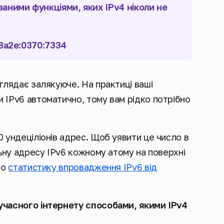
ними функціями, яких IPv4 ніколи не
:8a2e:0370:7334
глядає залякуюче. На практиці ваші
 IPv6 автоматично, тому вам рідко потрібно
 ундеціліонів адрес. Щоб уявити це число в
льну адресу IPv6 кожному атому на поверхні
ро
статистику впровадження IPv6 від
учасного інтернету способами, якими IPv4