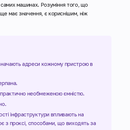
х самих машинах. Розуміння того, що
 ще має значення, є кориснішим, ніж
ризначають адреси кожному пристрою в
ерпана.
з практично необмеженою ємністю.
но.
якості інфраструктури впливають на
цює з проксі, способами, що виходять за