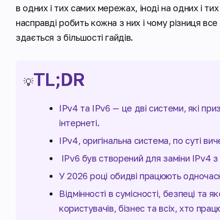
в одних і тих самих мережах, іноді на одних і ти
насправді робить кожна з них і чому різниця все
здається з більшості гайдів.
TL;DR
💡
IPv4 та IPv6 — це дві системи, які п
інтернеті.
IPv4, оригінальна система, по суті вич
IPv6 був створений для заміни IPv4 
У 2026 році обидві працюють одночас
Відмінності в сумісності, безпеці та 
користувачів, бізнес та всіх, хто пра