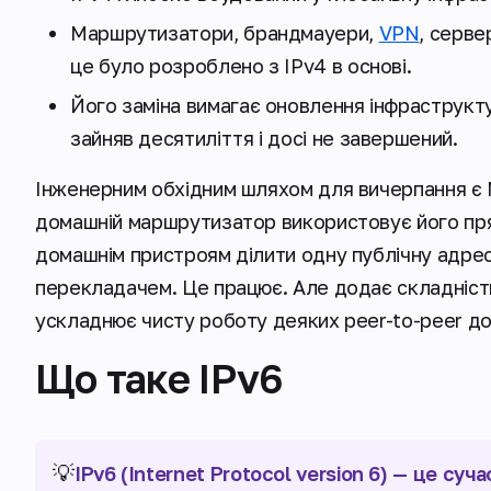
Маршрутизатори, брандмауери,
VPN
, серве
це було розроблено з IPv4 в основі.
Його заміна вимагає оновлення інфраструкт
зайняв десятиліття і досі не завершений.
Інженерним обхідним шляхом для вичерпання є N
домашній маршрутизатор використовує його пря
домашнім пристроям ділити одну публічну адре
перекладачем. Це працює. Але додає складність
ускладнює чисту роботу деяких peer-to-peer до
Що таке IPv6
💡
IPv6 (Internet Protocol version 6) — це су