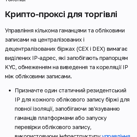
Крипто-проксі для торгівлі
Управління кількома гаманцями та обліковими
записами на централізованих і
децентралізованих біржах (CEX і DEX) вимагає
виділених IP-адрес, які запобігають прапорцям
KYC, обмеженням на виведення та кореляції IP
між обліковими записами.
Призначте один статичний резидентський
IP для кожного облікового запису біржі для
повної ізоляції, запобігаючи зв'язуванню
гаманців платформами або запуску
перевірки облікового запису,
використовуючи інфраструктуру
управління