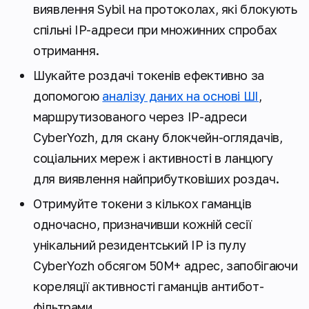
виявлення Sybil на протоколах, які блокують
спільні IP-адреси при множинних спробах
отримання.
Шукайте роздачі токенів ефективно за
допомогою
аналізу даних на основі ШІ
,
маршрутизованого через IP-адреси
CyberYozh, для скану блокчейн-оглядачів,
соціальних мереж і активності в ланцюгу
для виявлення найприбутковіших роздач.
Отримуйте токени з кількох гаманців
одночасно, призначивши кожній сесії
унікальний резидентський IP із пулу
CyberYozh обсягом 50М+ адрес, запобігаючи
кореляції активності гаманців антибот-
фільтрами.