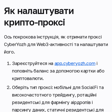
Як налаштувати
крипто-проксі
Ось покрокова інструкція, як отримати проксі
CyberYozh для Web3-активності та налаштувати
його.
Зареєструйтеся на
app.cyberyozh.com
і
поповніть баланс за допомогою картки або
криптовалюти.
Оберіть тип проксі: мобільні для SocialFi та
високочастотного трейдингу, ротаційні
резидентські для фармінгу аірдропів і
парсингу даних, статичні резидентські для