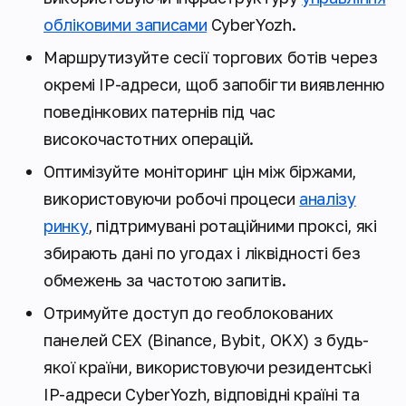
обліковими записами
CyberYozh.
Маршрутизуйте сесії торгових ботів через
окремі IP-адреси, щоб запобігти виявленню
поведінкових патернів під час
високочастотних операцій.
Оптимізуйте моніторинг цін між біржами,
використовуючи робочі процеси
аналізу
ринку
, підтримувані ротаційними проксі, які
збирають дані по угодах і ліквідності без
обмежень за частотою запитів.
Отримуйте доступ до геоблокованих
панелей CEX (Binance, Bybit, OKX) з будь-
якої країни, використовуючи резидентські
IP-адреси CyberYozh, відповідні країні та