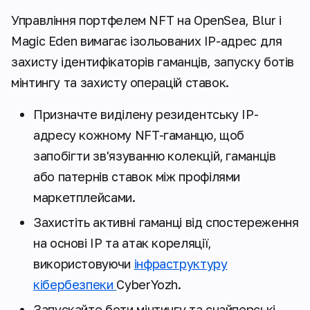
Управління портфелем NFT на OpenSea, Blur і
Magic Eden вимагає ізольованих IP-адрес для
захисту ідентифікаторів гаманців, запуску ботів
мінтингу та захисту операцій ставок.
Призначте виділену резидентську IP-
адресу кожному NFT-гаманцю, щоб
запобігти зв'язуванню колекцій, гаманців
або патернів ставок між профілями
маркетплейсами.
Захистіть активні гаманці від спостереження
на основі IP та атак кореляції,
використовуючи
інфраструктуру
кібербезпеки
CyberYozh.
Запускайте боти мінтингу та снайперські