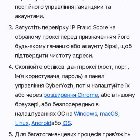
постійного управління гаманцями та
акаунтами.
Запустіть перевірку IP Fraud Score на
обраному проксі перед призначенням його
будь-якому гаманцю або акаунту біржі, щоб
підтвердити чистоту адреси.
Скопіюйте облікові дані проксі (хост, порт,
ім'я користувача, пароль) з панелі
управління CyberYozh, потім налаштуйте їх
або через
розширення Chrome
, або в іншому
браузері, або безпосередньо в
налаштуваннях ОС на
Windows
,
macOS
,
Linux
,
Android
або
iOS
.
Для багатогаманцевих процесів прив'яжіть