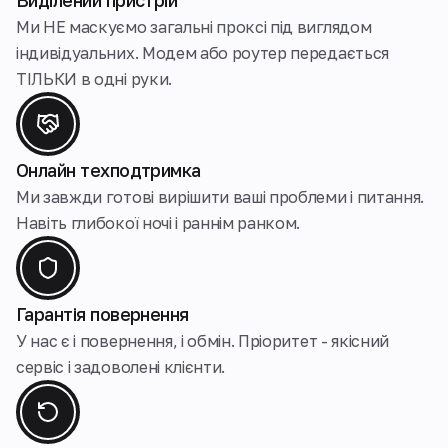
Виділений пристрій
Ми НЕ маскуємо загальнi проксі під виглядом
індивідуальних. Модем або роутер передається
ТІЛЬКИ в одні руки.
Онлайн техподтримка
Ми завжди готові вирішити ваші проблеми і питання.
Навіть глибокої ночі і раннім ранком.
Гарантія повернення
У нас є і повернення, і обмін. Пріоритет - якісний
сервіс і задоволені клієнти.