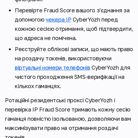
Перевірте Fraud Score вашого з'єднання за
допомогою
чекера IP
CyberYozh перед
кожною сесією отримання, щоб підтвердити,
що адреса не помічена.
Реєструйте облікові записи, що мають право
на роздачу токенів, використовуючи
віртуальні номери телефонів
CyberYozh для
чистого проходження SMS-верифікації на
кількох гаманцях.
Ротаційні резидентські проксі CyberYozh і
перевірка IP Fraud Score тримають кожну сесію
гаманця повністю ізольованою, дозволяючи вам
максимізувати право на отримання роздачі
токенів.