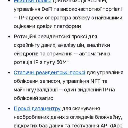
Мобільні проксі
для взаємодії SocialFi,
управління DeFi та високочастотної торгівлі
— IP-адреси оператора зв'язку з найвищими
оцінками довіри платформи
Ротаційні резидентські проксі для
скрейпінгу даних, аналізу цін, аналітики
ейрдропів та отримання — автоматична
ротація IP з пулу 50М+
Статичні резидентські проксі
для управління
обліковим записом, управління NFT та
майнінгу/валідації — один виділений IP на
обліковий запис
Проксі датацентру
для сканування
необроблених даних з оглядачів блокчейну,
відкритих баз даних та тестування API dApp