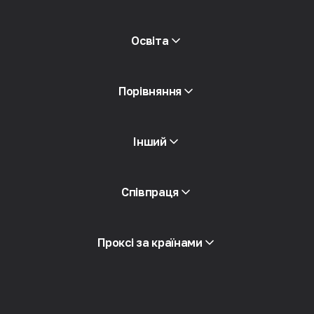
Безкоштовні проксі
Переглянути все
Блог та статті
Освіта
Партнери
ЗМІ про нас
Безкоштовна книга
Порівняння
Інший
Доступ до API
Співпраця
Iнтеграція
Глосарій
Переглянути все
Партнерська програма
Проксі за країнами
Ресейлінг
Хостинг обладнання