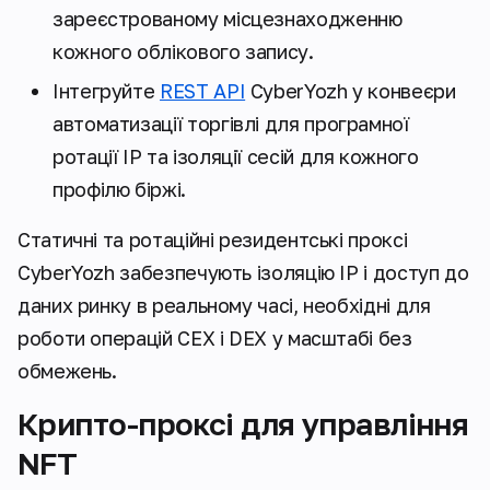
зареєстрованому місцезнаходженню
кожного облікового запису.
Інтегруйте
REST API
CyberYozh у конвеєри
автоматизації торгівлі для програмної
ротації IP та ізоляції сесій для кожного
профілю біржі.
Статичні та ротаційні резидентські проксі
CyberYozh забезпечують ізоляцію IP і доступ до
даних ринку в реальному часі, необхідні для
роботи операцій CEX і DEX у масштабі без
обмежень.
Крипто-проксі для управління
NFT