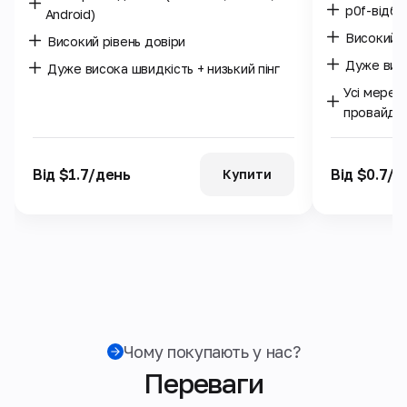
p0f-відб
Android)
Високий р
Високий рівень довіри
Дуже висо
Дуже висока швидкість + низький пінг
Усі мереж
провайде
Від $1.7/день
Від $0.7/д
Купити
Чому покупають у нас?
Переваги