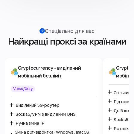
Спеціально для вас
Найкращі проксі за країнами
Cryptocurrency
- виділений
Cryptoc
мобільний безліміт
мобіль
Vless/Xray
Спільний 
Підтримк
Виділений 5G-роутер
До 5 кори
Socks5/VPN з виділеним DNS
Socks5 /
Ручна зміна IP
Ротація I
Зміна p0f-відбитка (Windows, macOS,