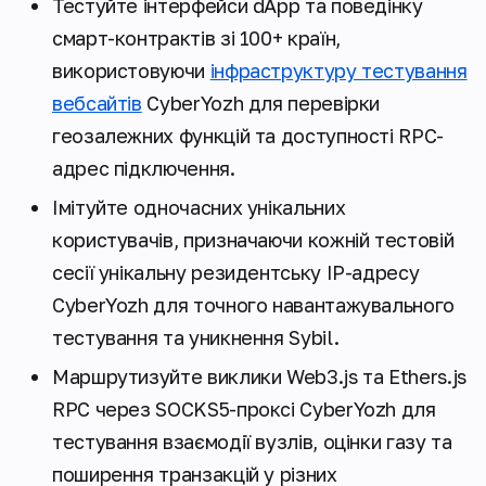
Тестуйте інтерфейси dApp та поведінку
смарт-контрактів зі 100+ країн,
використовуючи
інфраструктуру тестування
вебсайтів
CyberYozh для перевірки
геозалежних функцій та доступності RPC-
адрес підключення.
Імітуйте одночасних унікальних
користувачів, призначаючи кожній тестовій
сесії унікальну резидентську IP-адресу
CyberYozh для точного навантажувального
тестування та уникнення Sybil.
Маршрутизуйте виклики Web3.js та Ethers.js
RPC через SOCKS5-проксі CyberYozh для
тестування взаємодії вузлів, оцінки газу та
поширення транзакцій у різних