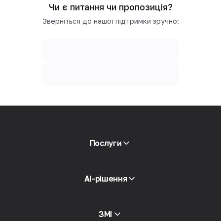
Чи є питання чи пропозиція?
Зверніться до нашої підтримки зручно:
Послуги
Мобільні проксі -сервіси
AI-рішення
Резидентні проксі -сервери
SMS
Перевірка репутації
ЗМІ
Каталог проксі