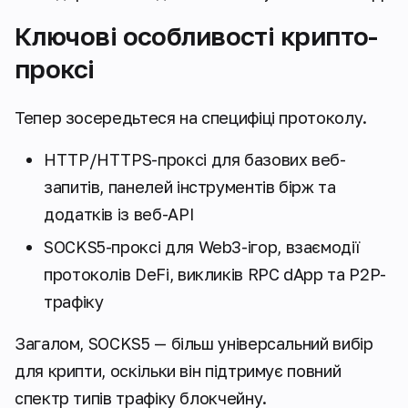
Ключові особливості крипто-
проксі
Тепер зосередьтеся на специфіці протоколу.
HTTP/HTTPS-проксі для базових веб-
запитів, панелей інструментів бірж та
додатків із веб-API
SOCKS5-проксі для Web3-ігор, взаємодії
протоколів DeFi, викликів RPC dApp та P2P-
трафіку
Загалом, SOCKS5 — більш універсальний вибір
для крипти, оскільки він підтримує повний
спектр типів трафіку блокчейну.