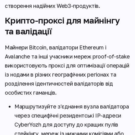
створення надійних Web3-продуктів.
Крипто-проксі для майнінгу
та валідації
Майнери Bitcoin, валідатори Ethereum і
Avalanche та інші учасники мереж proof-of-stake
використовують проксі для оптимізації операцій
із нодами в різних географічних регіонах та
розділення ідентичностей валідаторів від
особистих гаманців.
Маршрутизуйте з'єднання вузла валідатора
через специфічні резидентські IP-адреси
CyberYozh для доступу до кращих пулів
стейкінгу, мереж із нижчими комісіями або