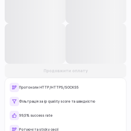
Продовжити оплату
Протоколи HTTP/HTTPS/SOCKS5
Фільтрація за ip quality score та швидкістю
99,5% success rate
Ротуючі та sticky сесії