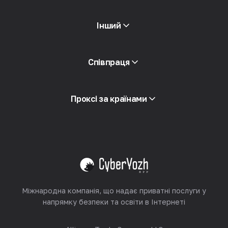
Інший
Доступ до API
Співпраця
Iнтеграція
Глосарій
Переглянути все
Партнерська програма
Проксі за країнами
Ресейлінг
Хостинг обладнання
Переглянути все
Міжнародна компанія, що надає приватні послуги у
напрямку безпеки та освіти в Інтернеті