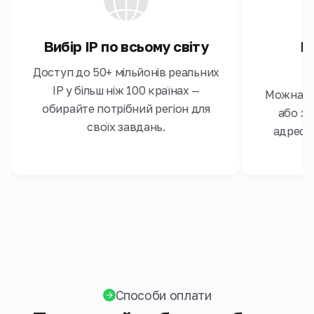
Вибір IP по всьому світу
Г
Доступ до 50+ мільйонів реальних
IP у більш ніж 100 країнах —
Можна об
обирайте потрібний регіон для
або за
своїх завдань.
адресу 
Способи оплати