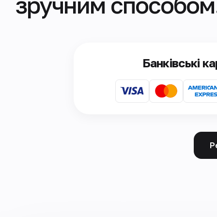
зручним способом
Банківські к
Р