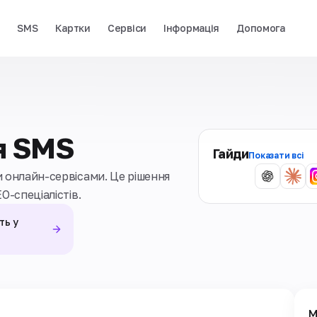
і
SMS
Картки
Сервіси
Інформація
Допомога
я SMS
Гайди
Показати всі
 онлайн-сервісами. Це рішення
O-спеціалістів.
ть у
М