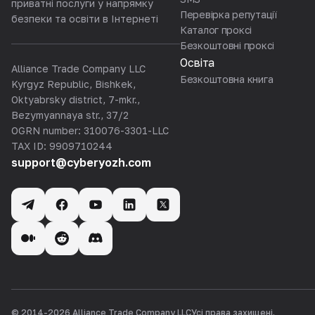
приватні послуги у напрямку
Перевірка репутації
безпеки та освіти в Інтернеті
Каталог проксі
Безкоштовні проксі
Освіта
Alliance Trade Company LLC
Безкоштовна книга
Kyrgyz Republic, Bishkek,
Oktyabrsky district, 7-mkr.,
Bezymyannaya str., 37/2
OGRN number: 310076-3301-LLC
TAX ID: 9909710244
support@cyberyozh.com
© 2014-
2026
Alliance Trade Company LLC
Усі права захищені.