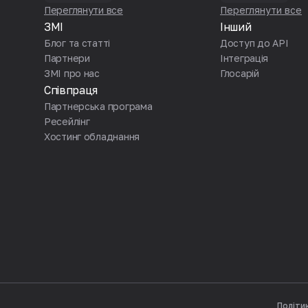
Переглянути все
Переглянути все
ЗМІ
Інший
Блог та статті
Доступ до API
Партнери
Iнтеграція
ЗМІ про нас
Глосарій
Співпраця
Партнерська програма
Ресейлінг
Хостинг обладнання
Політи