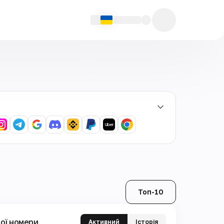
Топ-10
ої номери
Активний
Історія