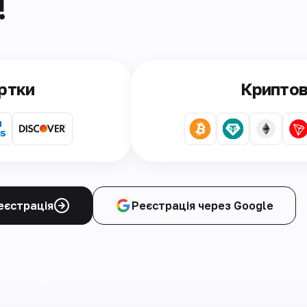
!
артки
Крипто
еєстрація
Реєстрація через Google