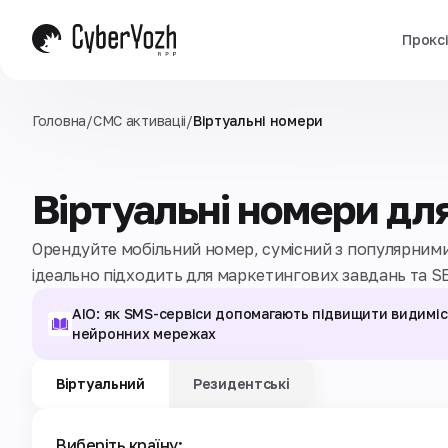
Прокс
Головна
/
СМС активаціi
/
Віртуальні номери
Віртуальні номери дл
Орендуйте мобільний номер, сумісний з популярними
ідеально підходить для маркетингових завдань та SE
AIO: як SMS-сервіси допомагають підвищити видиміс
нейронних мережах
Віртуальний
Резидентські
Виберіть країну: