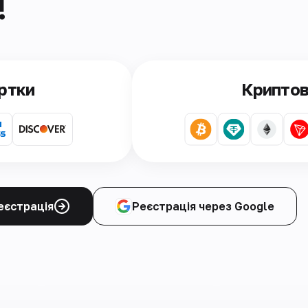
!
артки
Крипто
еєстрація
Реєстрація через Google