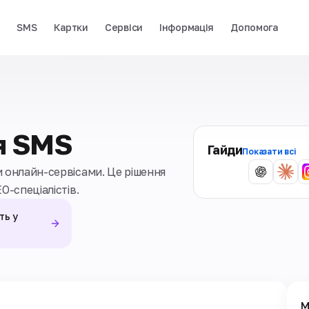
і
SMS
Картки
Сервіси
Інформація
Допомога
я SMS
Гайди
Показати всі
 онлайн-сервісами. Це рішення
O-спеціалістів.
ть у
М