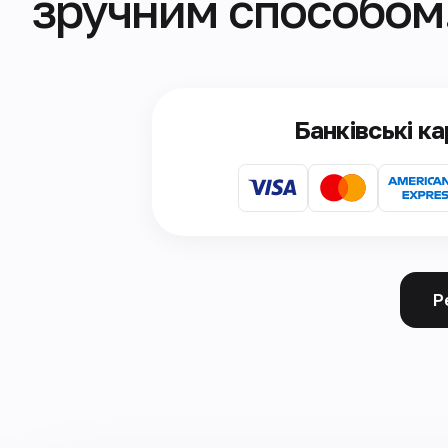
зручним способом
Банківські к
Р