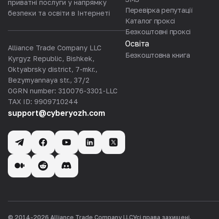
приватні послуги у напрямку
Перевірка репутації
безпеки та освіти в Інтернеті
Каталог проксі
Безкоштовні проксі
Освіта
Alliance Trade Company LLC
Безкоштовна книга
Kyrgyz Republic, Bishkek,
Oktyabrsky district, 7-mkr.,
Bezymyannaya str., 37/2
OGRN number: 310076-3301-LLC
TAX ID: 9909710244
support@cyberyozh.com
© 2014-
2026
Alliance Trade Company LLC
Усі права захищені.