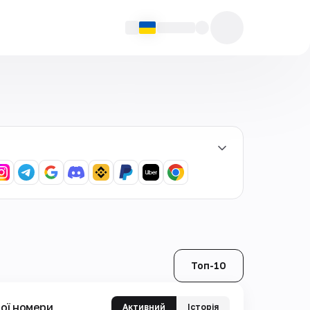
Топ-10
ої номери
Активний
Історія