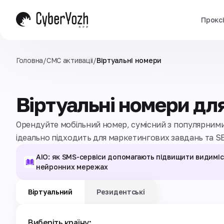
Прокс
Головна
/
СМС активаціi
/
Віртуальні номери
Віртуальні номери дл
Орендуйте мобільний номер, сумісний з популярними
ідеально підходить для маркетингових завдань та SE
AIO: як SMS-сервіси допомагають підвищити видиміс
нейронних мережах
Віртуальний
Резидентські
Виберіть країну: