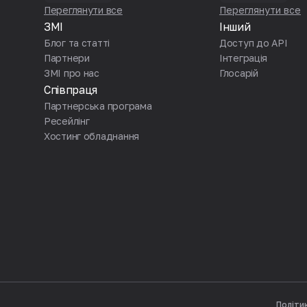
Переглянути все
Переглянути все
ЗМІ
Інший
Блог та статті
Доступ до API
Партнери
Iнтеграція
ЗМІ про нас
Глосарій
Співпраця
Партнерська програма
Ресейлінг
Хостинг обладнання
Політи