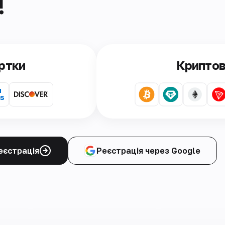
!
артки
Крипто
еєстрація
Реєстрація через Google