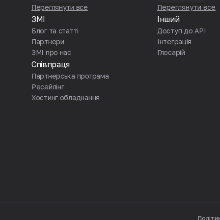
Переглянути все
Переглянути все
ЗМІ
Інший
Блог та статті
Доступ до API
Партнери
Iнтеграція
ЗМІ про нас
Глосарій
Співпраця
Партнерська програма
Ресейлінг
Хостинг обладнання
Політи