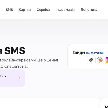
і
SMS
Картки
Сервіси
Інформація
Допомога
я SMS
Гайди
Показати всі
 онлайн-сервісами. Це рішення
O-спеціалістів.
ть у
М