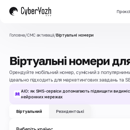
Прокс
Головна
/
СМС активаціi
/
Віртуальні номери
Віртуальні номери дл
Орендуйте мобільний номер, сумісний з популярними
ідеально підходить для маркетингових завдань та SE
AIO: як SMS-сервіси допомагають підвищити видиміс
нейронних мережах
Віртуальний
Резидентські
Виберіть країну: