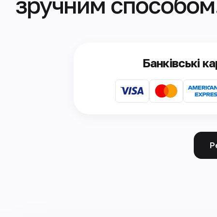
зручним способом
Банківські к
Р