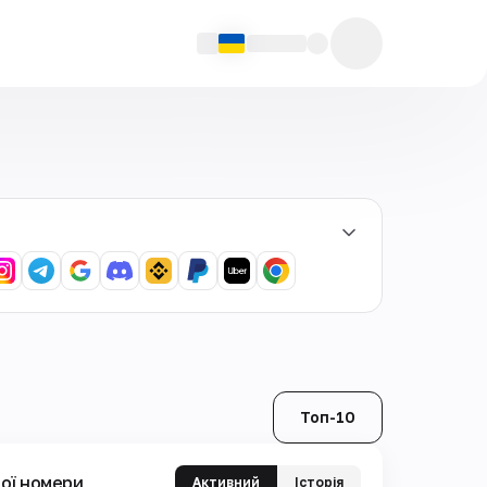
Топ-10
ої номери
Активний
Історія