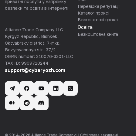
приватні послуги у напрямку
Перевірка репутації
безпеки та освіти в Інтернеті
Каталог проксі
Безкоштовні проксі
Освіта
Alliance Trade Company LLC
Безкоштовна книга
Kyrgyz Republic, Bishkek,
Oktyabrsky district, 7-mkr.,
Bezymyannaya str., 37/2
OGRN number: 310076-3301-LLC
TAX ID: 9909710244
support@cyberyozh.com
© 2014-
2026
Alliance Trade Company LLC
Усі права захищені.