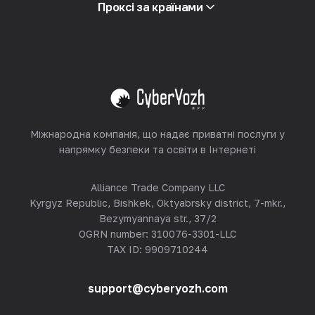
Партнерська програма
Проксі за країнами
Ресейлінг
Хостинг обладнання
Переглянути все
Міжнародна компанія, що надає приватні послуги у
напрямку безпеки та освіти в Інтернеті
Alliance Trade Company LLC
Kyrgyz Republic, Bishkek, Oktyabrsky district, 7-mkr.,
Bezymyannaya str., 37/2
OGRN number: 310076-3301-LLC
TAX ID: 9909710244
support@cyberyozh.com