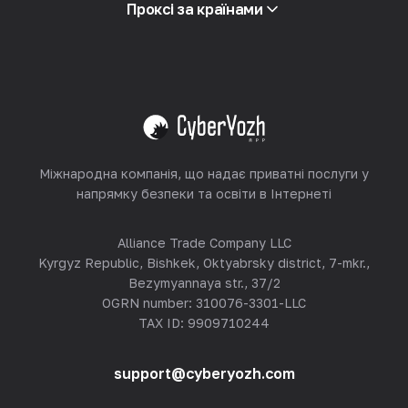
Партнерська програма
Проксі за країнами
Ресейлінг
Хостинг обладнання
Переглянути все
Міжнародна компанія, що надає приватні послуги у
напрямку безпеки та освіти в Інтернеті
Alliance Trade Company LLC
Kyrgyz Republic, Bishkek, Oktyabrsky district, 7-mkr.,
Bezymyannaya str., 37/2
OGRN number: 310076-3301-LLC
TAX ID: 9909710244
support@cyberyozh.com