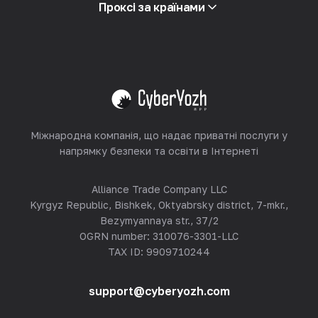
Партнерська програма
Проксі за країнами
Ресейлінг
Хостинг обладнання
Переглянути все
Міжнародна компанія, що надає приватні послуги у
напрямку безпеки та освіти в Інтернеті
Alliance Trade Company LLC
Kyrgyz Republic, Bishkek, Oktyabrsky district, 7-mkr.,
Bezymyannaya str., 37/2
OGRN number: 310076-3301-LLC
TAX ID: 9909710244
support@cyberyozh.com