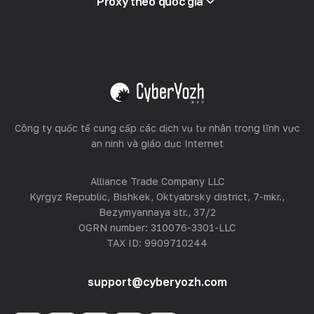
Proxy theo quốc gia
Bán lại
Lưu trữ thiết bị
Xem tất cả
Công ty quốc tế cung cấp các dịch vụ tư nhân trong lĩnh vực
an ninh và giáo dục Internet
Alliance Trade Company LLC
Kyrgyz Republic, Bishkek, Oktyabrsky district, 7-mkr.,
Bezymyannaya str., 37/2
OGRN number: 310076-3301-LLC
TAX ID: 9909710244
support@cyberyozh.com