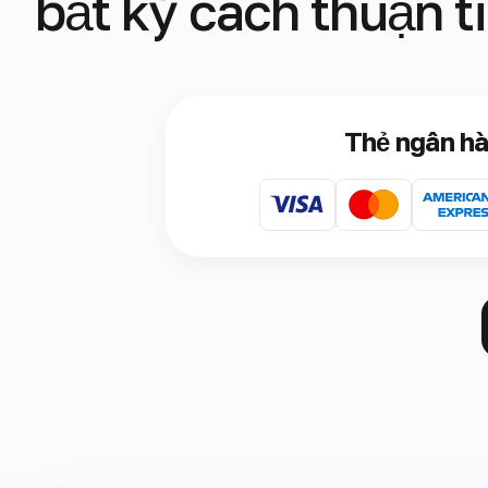
bất kỳ cách thuận t
Thẻ ngân h