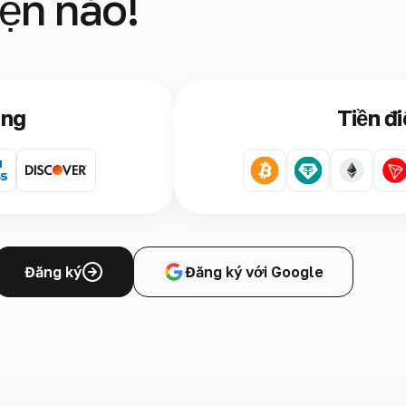
iện nào!
àng
Tiền đi
Đăng ký
Đăng ký với Google