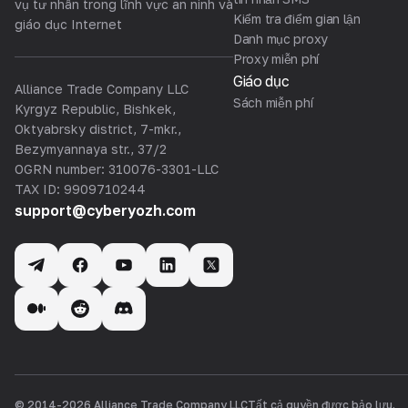
vụ tư nhân trong lĩnh vực an ninh và
Kiểm tra điểm gian lận
giáo dục Internet
Danh mục proxy
Proxy miễn phí
Giáo dục
Alliance Trade Company LLC
Sách miễn phí
Kyrgyz Republic, Bishkek,
Oktyabrsky district, 7-mkr.,
Bezymyannaya str., 37/2
OGRN number: 310076-3301-LLC
TAX ID: 9909710244
support@cyberyozh.com
© 2014-
2026
Alliance Trade Company LLC
Tất cả quyền được bảo lưu.