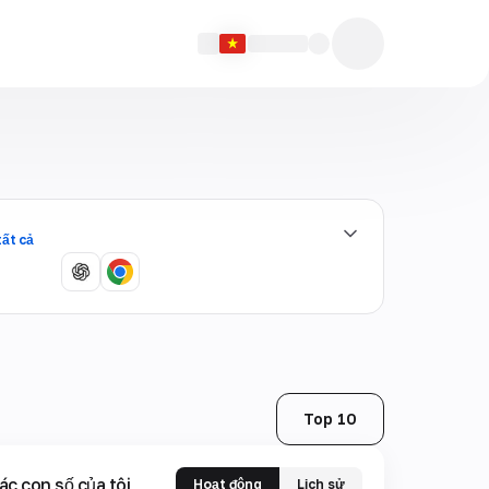
tất cả
Top 10
ác con số của tôi
Hoạt động
Lịch sử