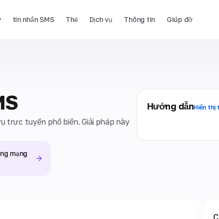
y
tin nhắn SMS
Thẻ
Dịch vụ
Thông tin
Giúp đỡ
MS
Hướng dẫn
Hiển thị 
vụ trực tuyến phổ biến. Giải pháp này
.
rong mạng
C