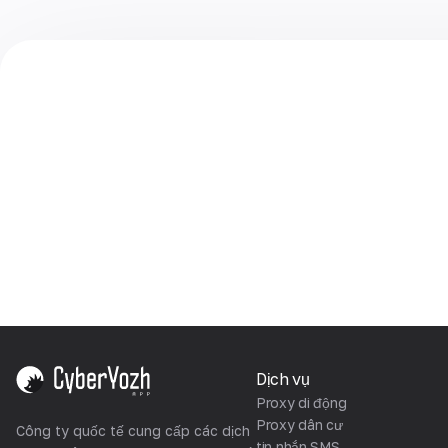
Dịch vụ
Proxy di động
Proxy dân cư
Công ty quốc tế cung cấp các dịch
tin nhắn SMS