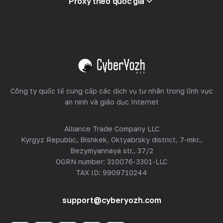
Proxy theo quốc gia
Bán lại
Lưu trữ thiết bị
Xem tất cả
Công ty quốc tế cung cấp các dịch vụ tư nhân trong lĩnh vực
an ninh và giáo dục Internet
Alliance Trade Company LLC
Kyrgyz Republic, Bishkek, Oktyabrsky district, 7-mkr.,
Bezymyannaya str., 37/2
OGRN number: 310076-3301-LLC
TAX ID: 9909710244
support@cyberyozh.com