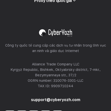
Proxy theo quốc gia
Bán lại
Lưu trữ thiết bị
Xem tất cả
Công ty quốc tế cung cấp các dịch vụ tư nhân trong lĩnh vực
an ninh và giáo dục Internet
Alliance Trade Company LLC
Kyrgyz Republic, Bishkek, Oktyabrsky district, 7-mkr.,
Bezymyannaya str., 37/2
OGRN number: 310076-3301-LLC
TAX ID: 9909710244
support@cyberyozh.com