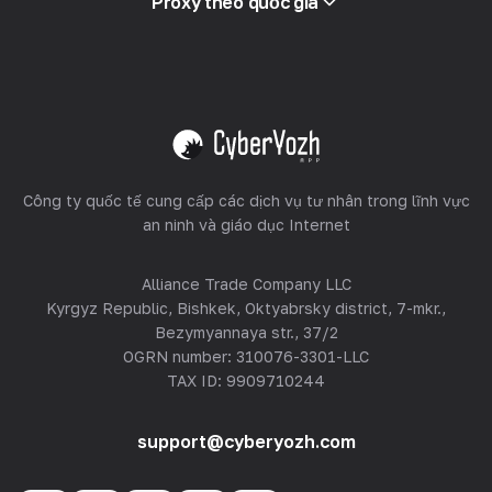
Proxy theo quốc gia
Bán lại
Lưu trữ thiết bị
Xem tất cả
Công ty quốc tế cung cấp các dịch vụ tư nhân trong lĩnh vực
an ninh và giáo dục Internet
Alliance Trade Company LLC
Kyrgyz Republic, Bishkek, Oktyabrsky district, 7-mkr.,
Bezymyannaya str., 37/2
OGRN number: 310076-3301-LLC
TAX ID: 9909710244
support@cyberyozh.com