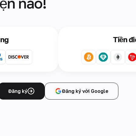
iện nào!
àng
Tiền đi
Đăng ký
Đăng ký với Google