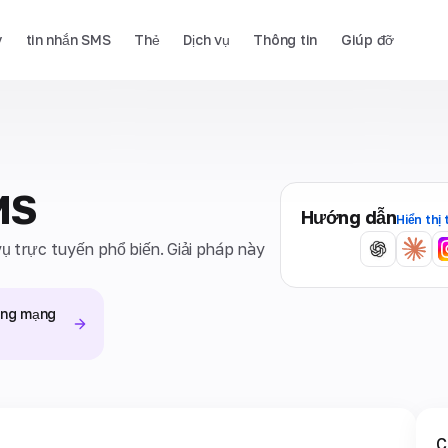
y
tin nhắn SMS
Thẻ
Dịch vụ
Thông tin
Giúp đỡ
MS
Hướng dẫn
Hiển thị 
vụ trực tuyến phổ biến. Giải pháp này
.
rong mạng
C