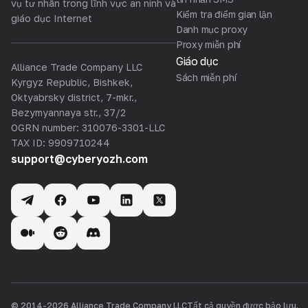
vụ tư nhân trong lĩnh vực an ninh và
Kiểm tra điểm gian lận
giáo dục Internet
Danh mục proxy
Proxy miễn phí
Giáo dục
Alliance Trade Company LLC
Sách miễn phí
Kyrgyz Republic, Bishkek,
Oktyabrsky district, 7-mkr.,
Bezymyannaya str., 37/2
OGRN number: 310076-3301-LLC
TAX ID: 9909710244
support@cyberyozh.com
© 2014-
2026
Alliance Trade Company LLC
Tất cả quyền được bảo lưu.