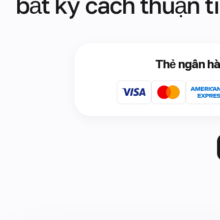
bất kỳ cách thuận t
Thẻ ngân h