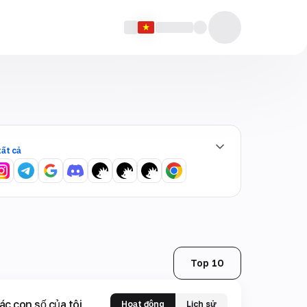
tất cả
Top 10
ác con số của tôi
Hoạt động
Lịch sử