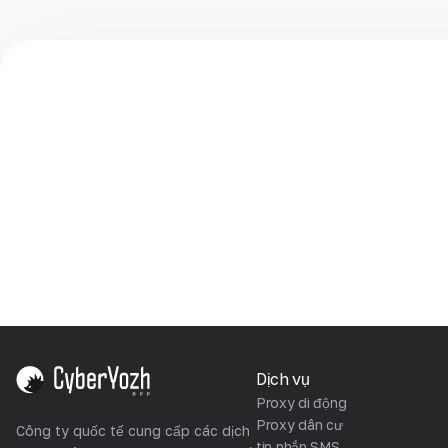
Dịch vụ
Proxy di động
Proxy dân cư
Công ty quốc tế cung cấp các dịch
tin nhắn SMS